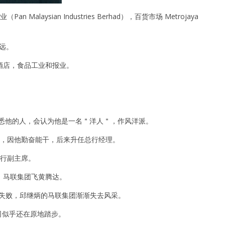
laysian Industries Berhad），百货市场 Metrojaya
远。
酒店，食品工业和报业。
熟悉他的人，会认为他是一名＂洋人＂，作风洋派。
银行，因他勤奋能干，后来升任总行经理。
银行副主席。
，马联集团飞黄腾达。
哈迪失败，邱继炳的马联集团渐渐失去风采。
司似乎还在原地踏步。