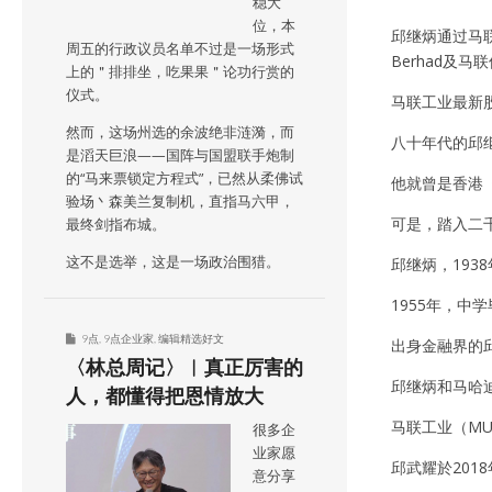
稳大
位，本
邱继炳通过马联工业
周五的行政议员名单不过是一场形式
Berhad及马联保
上的＂排排坐，吃果果＂论功行赏的
仪式。
马联工业最新
然而，这场州选的余波绝非涟漪，而
八十年代的邱
是滔天巨浪——国阵与国盟联手炮制
的“马来票锁定方程式”，已然从柔佛试
他就曾是香港
验场丶森美兰复制机，直指马六甲，
可是，踏入二
最终剑指布城。
这不是选举，这是一场政治围猎。
邱继炳，19
1955年，
9点
,
9点企业家
,
编辑精选好文
出身金融界的邱
〈林总周记〉︱真正厉害的
邱继炳和马哈
人，都懂得把恩情放大
马联工业（MU
很多企
业家愿
邱武耀於20
意分享