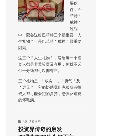
要伙
伴，巴
菲特＂
成神＂
过程
中，蒙各送给巴菲特三个最重要＂人
生礼物＂，是巴菲特＂成神＂最重要
因素。
这三个＂人生礼物＂，送给每一个投
资人都是非常珍贵及有用，你我不必
付一分钱都可以拥有它。
三个礼物是─＂戒贪＂，＂勇气＂及
＂远见＂，它能协助我们克服所有投
资人都可能会犯的贪婪，恐惧及短视
的坏毛病。
9点
,
读者回响
投资界传奇的启发