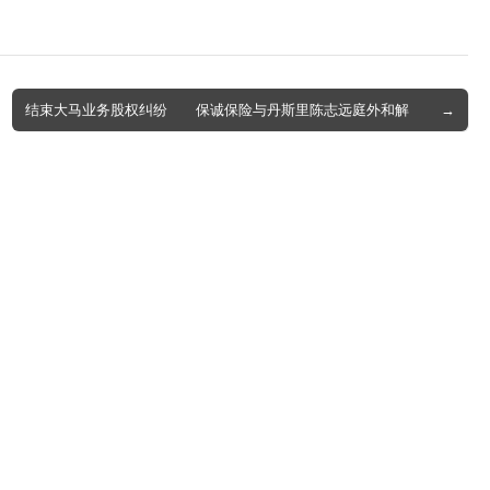
结束大马业务股权纠纷 保诚保险与丹斯里陈志远庭外和解 →