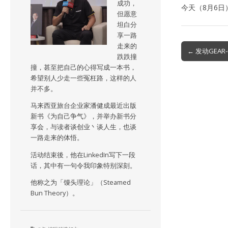
成功，
今天（8月6
但愿意
坦白分
享一路
走来的
Post
← 发动GEA
跌跌撞
navigation
撞，甚至把自己的心得写成一本书，
希望别人少走一些冤枉路，这样的人
并不多。
马来西亚旅台企业家潘健成最近出版
新书《为自己争气》，并举办新书分
享会，与读者谈创业丶谈人生，也谈
一路走来的体悟。
活动结束後，他在LinkedIn写下一段
话，其中有一句令我印象特别深刻。
他称之为「馒头理论」（Steamed
Bun Theory）。