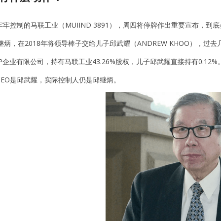
牢控制的马联工业（MUIIND 3891），周四将停牌作出重要宣布，
继炳，在2018年将领导棒子交给儿子邱武耀（ANDREW KHOO）
P企业有限公司，持有马联工业43.26%股权，儿子邱武耀直接持有0.12%
CEO是邱武耀，实际控制人仍是邱继炳。