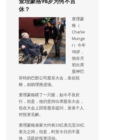
查理蒙格98岁为何不言
休？
查理蒙
格（
Charlie
Munge
r）今年
98岁，
他在月
初出席
股神巴
菲特的巴郡公司股东大会，坐在轮
椅，由助理推进场。
查理蒙格瞎了一只眼，如今不良於
行，但是，他仍坚持出席股东大会，
也在大会上回答股东提问，发表个人
对投资见解。
查理蒙格身家大约有20亿美元至30亿
美元之间，但是，时至今日仍不退
休，活跃於投资活动。