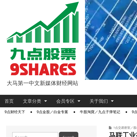
大马第一中文新媒体财经网站
9点股票
Main
Skip
首页
文章分类
会员专区
关于我们
menu
to
Sub
9点财经天下
9点金股／白金专案
牛股淘寶／九点子弹笔记
9
content
menu
9点交易密室／股
马联工业
Search