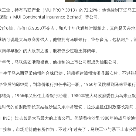
，持有马联产业（MUIPROP 3913）的72.26%；他也控制了泛马工业（Pan Ma
险（ MUI Continental Insurance Berhad）等公司。
股价6仙，市值1亿9350万令吉，和八十年代辉煌时期相比，真的是天差地
继炳可说是大马政商界强人，他曾拥有马联银行，业务多元，包括房产，
《南华早报》的大股东之後，股权仅少过糖王郭鹤年。
千年代，马联集团渐渐褪色，他控制的上市公司都成为仙股公司。
38年生于马来西亚柔佛州的合株巴辖，祖籍福建漳州海澄县新安村，不过
中学毕业后的邱继炳，到华侨银行担任书记一职，1960年又跳槽到马来亚
继炳，1966年又出任土着银行经理，1980年被大马政府委任为马来亚
迪时代的前财政部长东姑拉沙里关系非常密切，拉沙里担任财政部长期间
I IND）过去曾是大马最大的上市公司。但随着拉沙里1988年挑战马
18年接棒，市场期待他有所作为，不过7年过去了，马联工业与系下上市公