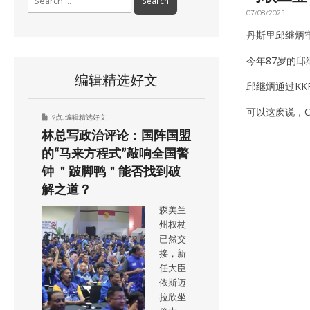
for:
07/08/2025
丹斯里邱继炳牢
今年87岁的邱
编辑精选好文
邱继炳通过KK
可以这麽说，
9点
,
编辑精选好文
林总写政治评论：国阵国盟
的“马来方程式”敲响全国警
钟 ＂跛脚鸭＂能否找到破
解之道？
森美兰
州权杖
已然交
接，新
任大臣
依斯迈
拉欣坐