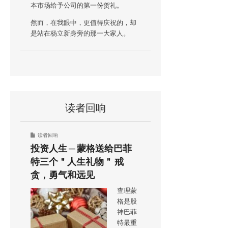
本市场给予公司的第一份贺礼。
然而，在我眼中，更值得庆祝的，却
是站在杨立新身旁的那一大家人。
读者回响
读者回响
投资人生 ─ 蒙格送给巴菲
特三个＂人生礼物＂ 戒
贪，勇气和远见
查理蒙
格是股
神巴菲
特最重