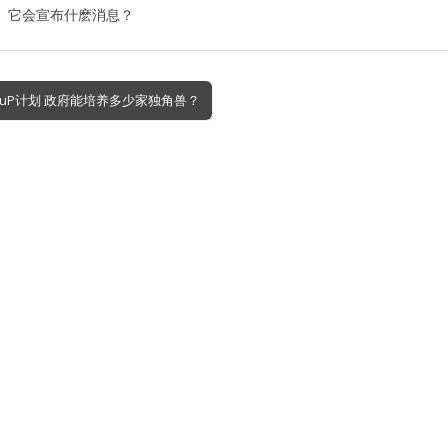
日）它会宣布什麽消息？
R-uP计划 政府能培养多少家独角兽？