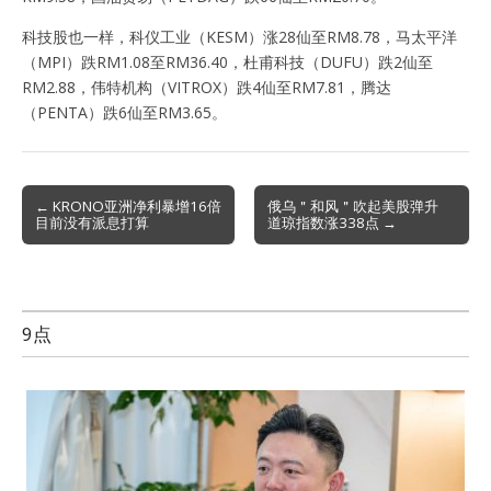
科技股也一样，科仪工业（KESM）涨28仙至RM8.78，马太平洋
（MPI）跌RM1.08至RM36.40，杜甫科技（DUFU）跌2仙至
RM2.88，伟特机构（VITROX）跌4仙至RM7.81，腾达
（PENTA）跌6仙至RM3.65。
Post
← KRONO亚洲净利暴增16倍
俄乌＂和风＂吹起美股弹升
目前没有派息打算
道琼指数涨338点 →
navigation
9点