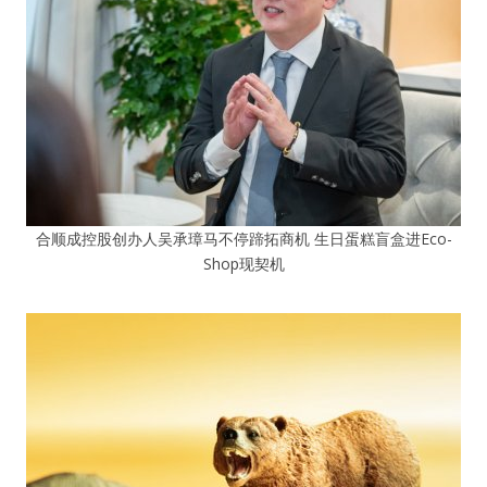
合顺成控股创办人吴承璋马不停蹄拓商机 生日蛋糕盲盒进Eco-
Shop现契机