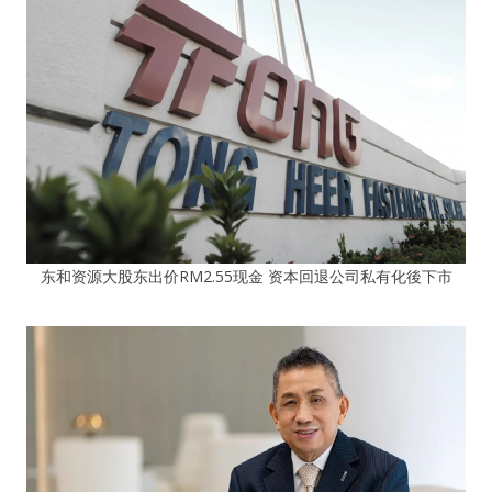
东和资源大股东出价RM2.55现金 资本回退公司私有化後下市