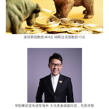
道琼斯指数跌464点 纳斯达克指数跌15点
华阳餐饮宣布进军海外 大马美食插旗印尼，毛里求斯