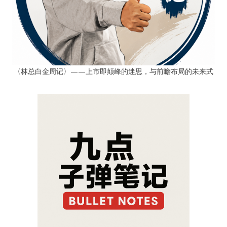
〈林总白金周记〉——上市即颠峰的迷思，与前瞻布局的未来式