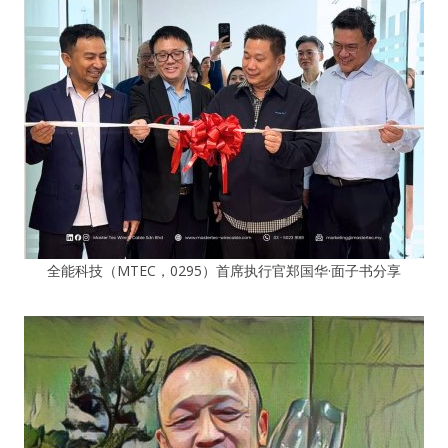
全能科技（MTEC，0295）首席执行官郑国华·面子书分享