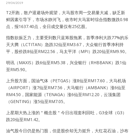
29/04/2019
T2开跑，散户退避场外观望，大马股市周一交易量大减，缺乏新
鲜因素引导下，市场水静河飞，收市时大马富时综合指数微跌0.98
点，报1637.40点，全日成交量仅有25亿股。
指数欲振乏力，主要受到数只蓝筹股拖累，首季净利大跌77%的乐
天大腾（LCTITAN）急跌32仙至RM3.67，大众银行首季净利持
平，股价跌8仙至RM22.56，马太平洋（MPI）跌20仙至RM9.90。
明讯（MAXIS）跌6仙至RM5.38，兴业银行（RHBBANK）跌1仙
至RM5.90。
上升股方面，国油气体（PETGAS）涨8仙至RM17.60，大马机场
（AIRPORT）涨7仙至RM7.56，大马银行（AMBANK）涨6仙至
RM4.50，国家能源（TENAGA）涨6仙至RM12.20，云顶集团
（GENTING）涨5仙至RM7.05。
上星期大热上涨的＂概念股＂今日出现套利回吐，G3全球（G3）
跌20仙至RM1.42。
油气股今日仍是热门股，但是股价却无力挺升，大红花石油，沙布