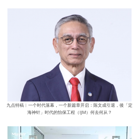
九点特稿︱一个时代落幕，一个新篇章开启：陈文成引退，後「定
海神针」时代的怡保工程（IJM）何去何从？