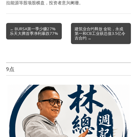
拉能源等股项股横盘，投资者意兴阑珊。
Post
← BURSA第一季少赚27%
建筑业合约释放 金轮，永成
乐天大腾首季净利暴跌77%
第一和CB工业获总值3.5亿令
navigation
吉合约 →
9点