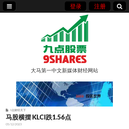
登录
注册
大马第一中文新媒体财经网站
9点股票
9点财经天下
马股横摆 KLCI跌1.56点
05/12/2023