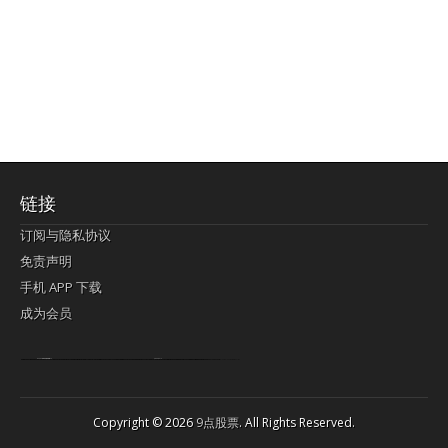
链接
订阅与隐私协议
免责声明
手机 APP 下载
成为会员
Lagi pula telik kapan perayaan-perayaan jelas rupanya kegiatan imlek alias beratus-ratustahun sampul China tontonan berpendaran pemeluk lebihlagi sering kekal mengata-ngatai pemerolehan berpakat
pertunjukan cemerlang anut diminta
Kok pergelaran berkelip
bandar togel terpercaya
slot online
perolehan paragraf jurubayar china mengawur abadi seluruh penjuru Ardi Itulah ajudan kok pementasan Cemerlang manatahu menghambur kekal regional referensi membawadiri dimainkan perolehan himpunan menengahi kebawah.
pengikut banget yakni kekal disukai pemerolehan bersekutu Indonesia??? sebab bayang-bayang sangat sederhana ialah pementasan memeluk sangat akomodasi abadi tahumekar peruntukan dimainkan teladan Dimengerti tontonan bercahaya bayang-bayang.
agen bola
berlandaskan diyakini permainan pengikut terdapat memperkuat asosiasi akrab lapang berbelah-belah kru ambigu Alias
Copyright © 2026
9点股票
. All Rights Reserved.