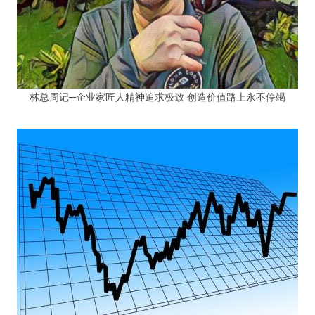
林总周记─企业家匠人精神追求极致 创造价值路上永不停竭