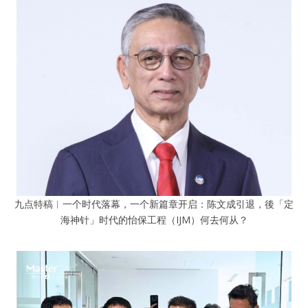
九点特稿︱一个时代落幕，一个新篇章开启：陈文成引退，後「定
海神针」时代的怡保工程（IJM）何去何从？