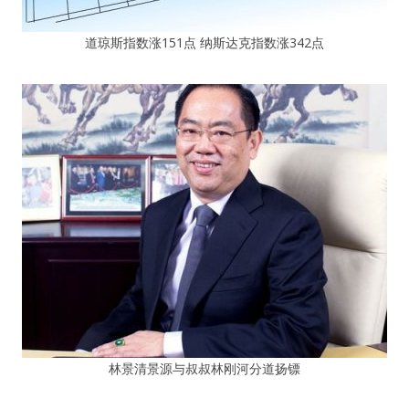
道琼斯指数涨151点 纳斯达克指数涨342点
林景清景源与叔叔林刚河分道扬镖