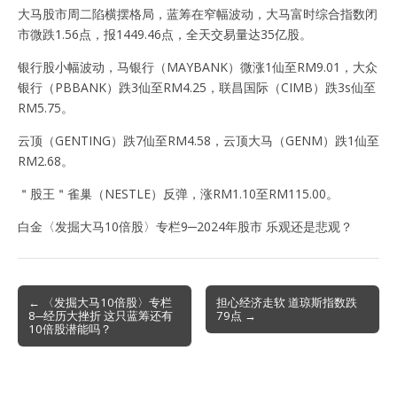
大马股市周二陷横摆格局，蓝筹在窄幅波动，大马富时综合指数闭
市微跌1.56点，报1449.46点，全天交易量达35亿股。
银行股小幅波动，马银行（MAYBANK）微涨1仙至RM9.01，大众
银行（PBBANK）跌3仙至RM4.25，联昌国际（CIMB）跌3s仙至
RM5.75。
云顶（GENTING）跌7仙至RM4.58，云顶大马（GENM）跌1仙至
RM2.68。
＂股王＂雀巢（NESTLE）反弹，涨RM1.10至RM115.00。
白金〈发掘大马10倍股〉专栏9─2024年股市 乐观还是悲观？
Post
← 〈发掘大马10倍股〉专栏
担心经济走软 道琼斯指数跌
8─经历大挫折 这只蓝筹还有
79点 →
navigation
10倍股潜能吗？