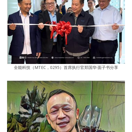
全能科技（MTEC，0295）首席执行官郑国华·面子书分享