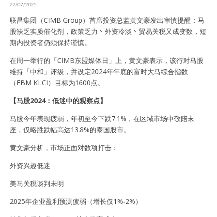
22/07/2025
联昌集团（CIMB Group）首席投资总监黄文豪发出审慎提醒：马
股缺乏实质催化剂，政策乏力丶外资冷淡丶贸易关税又成变数，短
期内投资者仍须保持谨慎。
在周一举行的「CIMB东盟媒体日」上，黄文豪表示，该行对马股
维持「中和」评级，并设定2024年年底的富时大马综合指数
（FBM KLCI）目标为1600点。
【马股2024：低迷中的观察点】
马股今年表现疲弱，年初至今下跌7.1%，在区域市场中敬陪末
座，仅略胜跌幅高达13.8%的泰国股市。
黄文豪分析，市场正面对数项打击：
外资兴趣低迷
美马关税谈判未明
2025年企业盈利预测疲弱（增长仅1%-2%）