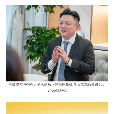
合顺成控股创办人吴承璋马不停蹄拓商机 生日蛋糕盲盒进Eco-
Shop现契机