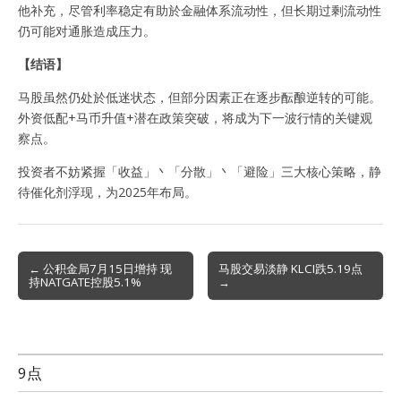
他补充，尽管利率稳定有助於金融体系流动性，但长期过剩流动性
仍可能对通胀造成压力。
【结语】
马股虽然仍处於低迷状态，但部分因素正在逐步酝酿逆转的可能。
外资低配+马币升值+潜在政策突破，将成为下一波行情的关键观
察点。
投资者不妨紧握「收益」丶「分散」丶「避险」三大核心策略，静
待催化剂浮现，为2025年布局。
Post
← 公积金局7月15日增持 现
马股交易淡静 KLCI跌5.19点
持NATGATE控股5.1%
→
navigation
9点