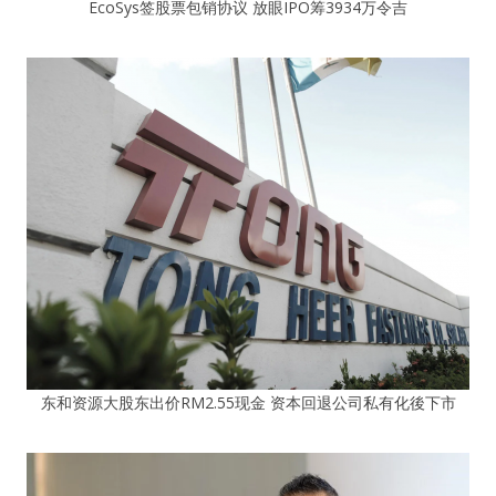
EcoSys签股票包销协议 放眼IPO筹3934万令吉
东和资源大股东出价RM2.55现金 资本回退公司私有化後下市