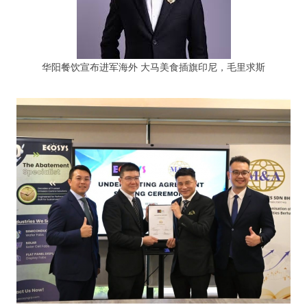
华阳餐饮宣布进军海外 大马美食插旗印尼，毛里求斯