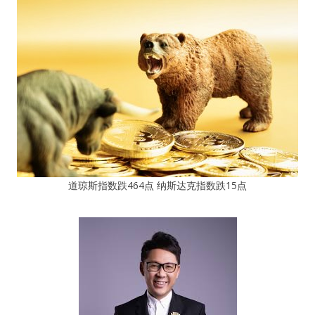
道琼斯指数跌464点 纳斯达克指数跌15点