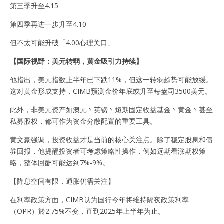
第三季升至4.15
第四季再进一步升至4.10
但不太可能升破「4.00心理关口」
【国际视野：美元转弱，黄金吸引力持续】
他指出，美元指数上半年已下跌11%，但这一转弱趋势可能放缓。
这对黄金形成支持，CIMB预测金价年底或升至每盎司3500美元。
此外，非美元资产如澳元丶英镑丶短期固定收益基金丶黄金丶甚至
私募股权，都可作为资金分散配置的重要工具。
黄文豪强调，投资收益才是当前的核心关注点。除了稳定股息和债
券回报，他提醒投资者可考虑策略性操作，例如远期看涨期权策
略，整体回酬可能达到7%-9%。
【降息空间有限，通胀仍需关注】
在利率政策方面，CIMB认为国行今年将维持隔夜政策利率
（OPR）於2.75%不变，直到2025年上半年为止。