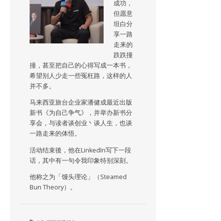
成功，
但愿意
坦白分
享一路
走来的
跌跌撞
撞，甚至把自己的心得写成一本书，
希望别人少走一些冤枉路，这样的人
并不多。
马来西亚旅台企业家潘健成最近出版
新书《为自己争气》，并举办新书分
享会，与读者谈创业丶谈人生，也谈
一路走来的体悟。
活动结束後，他在LinkedIn写下一段
话，其中有一句令我印象特别深刻。
他称之为「馒头理论」（Steamed
Bun Theory）。