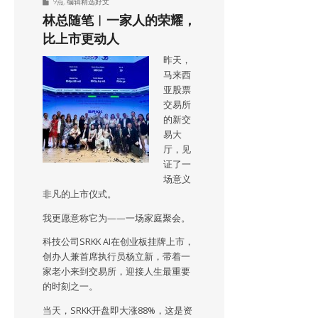
9点
,
编辑精选好文
林总随笔︱一家人的荣耀，
比上市更动人
昨天，
马来西
亚股票
交易所
的新交
易大
厅，见
证了一
场意义
非凡的上市仪式。
我更愿意称它为——一场家庭聚会。
科技公司SRKK AI在创业板挂牌上市，
创办人兼首席执行员杨立新，带着一
家老小来到交易所，迎接人生最重要
的时刻之一。
当天，SRKK开盘即大涨88%，这是资