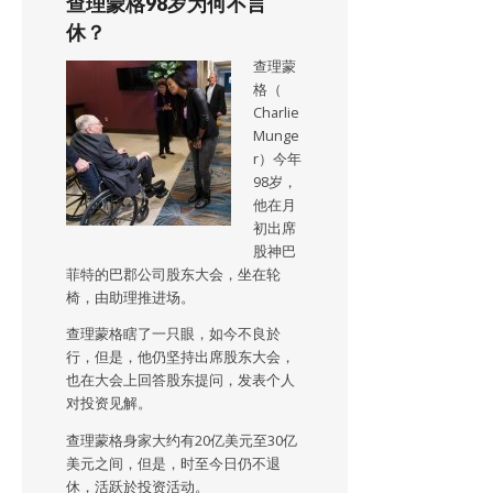
查理蒙格98岁为何不言
休？
查理蒙
格（
Charlie
Munge
r）今年
98岁，
他在月
初出席
股神巴
菲特的巴郡公司股东大会，坐在轮
椅，由助理推进场。
查理蒙格瞎了一只眼，如今不良於
行，但是，他仍坚持出席股东大会，
也在大会上回答股东提问，发表个人
对投资见解。
查理蒙格身家大约有20亿美元至30亿
美元之间，但是，时至今日仍不退
休，活跃於投资活动。