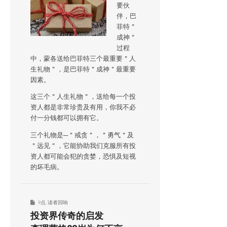
要伙
伴，巴
菲特＂
成神＂
过程
中，蒙各送给巴菲特三个最重要＂人
生礼物＂，是巴菲特＂成神＂最重要
因素。
这三个＂人生礼物＂，送给每一个投
资人都是非常珍贵及有用，你我不必
付一分钱都可以拥有它。
三个礼物是─＂戒贪＂，＂勇气＂及
＂远见＂，它能协助我们克服所有投
资人都可能会犯的贪婪，恐惧及短视
的坏毛病。
9点
,
读者回响
投资界传奇的启发