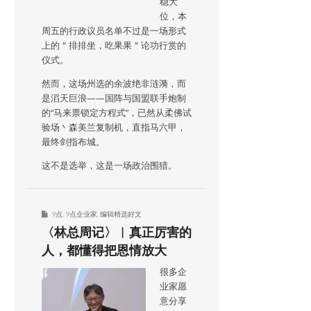
稳大
位，本
周五的行政议员名单不过是一场形式
上的＂排排坐，吃果果＂论功行赏的
仪式。
然而，这场州选的余波绝非涟漪，而
是滔天巨浪——国阵与国盟联手炮制
的“马来票锁定方程式”，已然从柔佛试
验场丶森美兰复制机，直指马六甲，
最终剑指布城。
这不是选举，这是一场政治围猎。
9点
,
9点企业家
,
编辑精选好文
〈林总周记〉︱真正厉害的
人，都懂得把恩情放大
很多企
业家愿
意分享