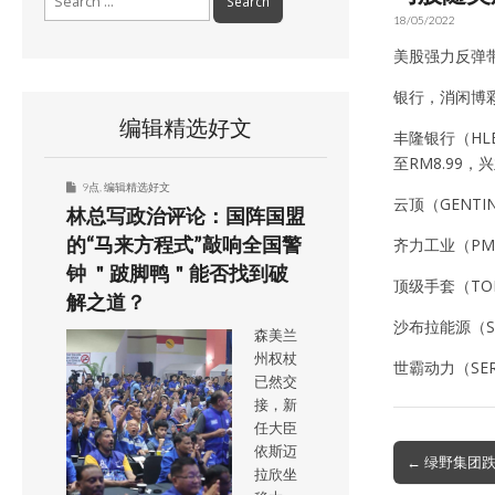
for:
18/05/2022
美股强力反弹带
银行，消闲博彩
编辑精选好文
丰隆银行（HLB
至RM8.99，
9点
,
编辑精选好文
云顶（GENTI
林总写政治评论：国阵国盟
的“马来方程式”敲响全国警
齐力工业（PME
钟 ＂跛脚鸭＂能否找到破
顶级手套（TOP
解之道？
沙布拉能源（S
森美兰
州权杖
世霸动力（SE
已然交
接，新
任大臣
依斯迈
Post
← 绿野集团跌
拉欣坐
navigation