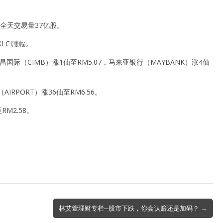
，全天交易量37亿股。
LCI涨幅。
联昌国际（CIMB）涨1仙至RM5.07，马来亚银行（MAYBANK）涨4仙
IRPORT）涨36仙至RM6.56。
M2.58。
林艾萱理财专栏─股市下跌，你会认赔还是加码？ →