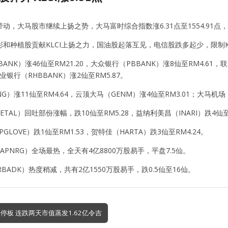
动，大马股市继续上扬之势，大马富时综合指数涨6.31点至1554.91点
和种植股贡献KLCI上扬之力，国油股起落互见，电信股跌多起少，限制K
ANK）涨46仙至RM21.20，大众银行（PBBANK）涨8仙至RM4.61，
兴业银行（RHBBANK）涨2仙至RM5.87。
NG）涨11仙至RM4.64，云顶大马（GENM）涨4仙至RM3.01；大马机场（A
TAL）回吐部份涨幅，跌10仙至RM5.28，益纳利美昌（INARI）跌4仙至R
GLOVE）跌1仙至RM1.53，贺特佳（HARTA）跌3仙至RM4.24。
APNRG）全场最热，全天有4亿8800万股易手，平盘7.5仙。
RBADK）热度稍减，共有2亿1550万股易手，跌0.5仙至16仙。
停板 连跌两天市值蒸发1.62亿令吉