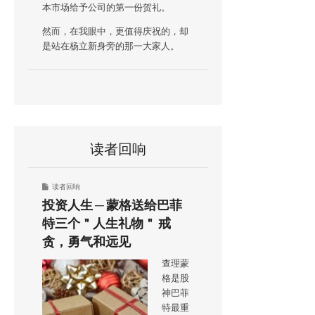
本市场给予公司的第一份贺礼。
然而，在我眼中，更值得庆祝的，却
是站在杨立新身旁的那一大家人。
读者回响
读者回响
投资人生 ─ 蒙格送给巴菲
特三个＂人生礼物＂ 戒
贪，勇气和远见
查理蒙
格是股
神巴菲
特最重