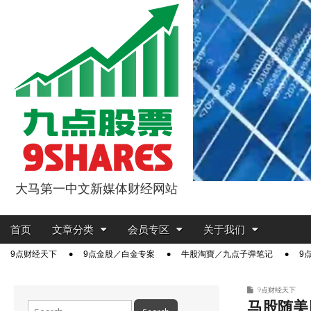
大马第一中文新媒体财经网站
9点股票
Main
Skip
首页
文章分类
会员专区
关于我们
menu
to
Sub
9点财经天下
9点金股／白金专案
牛股淘寶／九点子弹笔记
9
content
menu
9点财经天下
马股随美股
Search