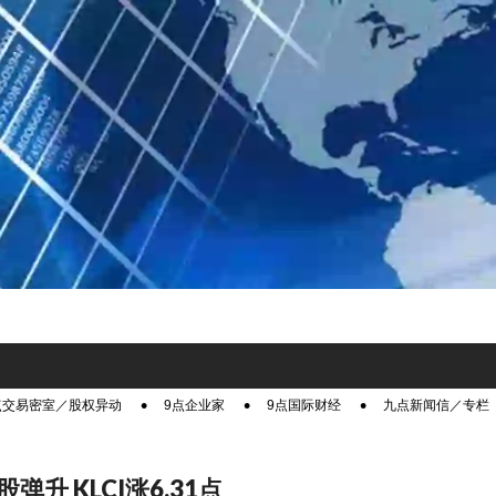
点交易密室／股权异动
9点企业家
9点国际财经
九点新闻信／专栏
弹升 KLCI涨6.31点