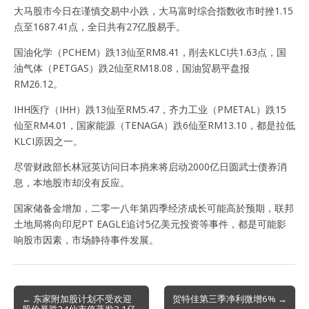
大马股市今日在谨慎交易中小跌，大马富时综合指数收市时挫1.15
点至1687.41点，全日共有27亿股易手。
国油化学（PCHEM）跌13仙至RM8.41，削去KLCI共1.63点，国
油气体（PETGAS）跌2仙至RM18.08，国油贸易平盘报
RM26.12。
IHH医疗（IHH）跌13仙至RM5.47，齐力工业（PMETAL）跌15
仙至RM4.01，国家能源（TENAGA）跌6仙至RM13.10，都是拉低
KLCI原因之一。
尽管财政部长林冠英访问日本捎来将启动2000亿日圆武士债券消
息，本地股市却没有反应。
国家储备金增加，二零一八年第四季经济成长可能高於预期，联邦
土地局将向印尼PT EAGLE追讨5亿美元投资等事件，都是可能影
响股市因素，市场静待事件发展。
Post
← 东家附加股计划不受欢迎
贺特佳第三季净利微增6% →
股价暴跌24仙市值蒸发3.1亿