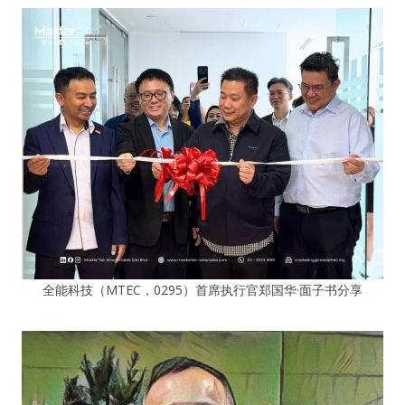
全能科技（MTEC，0295）首席执行官郑国华·面子书分享