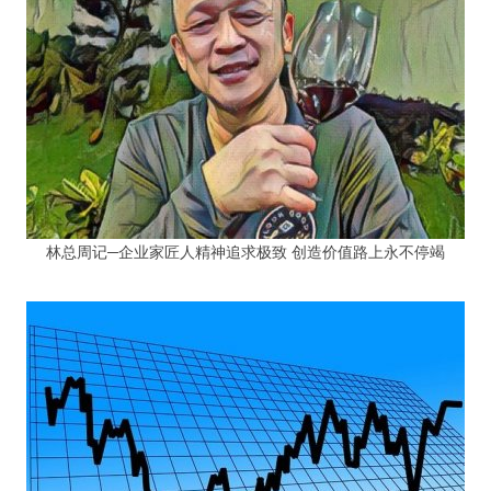
林总周记─企业家匠人精神追求极致 创造价值路上永不停竭