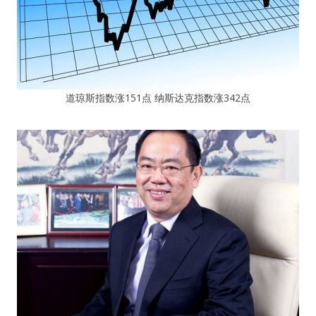
道琼斯指数涨151点 纳斯达克指数涨342点