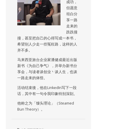
成功，
但愿意
坦白分
享一路
走来的
跌跌撞
撞，甚至把自己的心得写成一本书，
希望别人少走一些冤枉路，这样的人
并不多。
马来西亚旅台企业家潘健成最近出版
新书《为自己争气》，并举办新书分
享会，与读者谈创业丶谈人生，也谈
一路走来的体悟。
活动结束後，他在LinkedIn写下一段
话，其中有一句令我印象特别深刻。
他称之为「馒头理论」（Steamed
Bun Theory）。