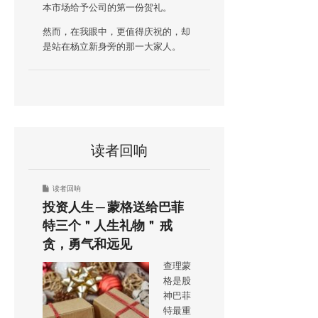
本市场给予公司的第一份贺礼。
然而，在我眼中，更值得庆祝的，却
是站在杨立新身旁的那一大家人。
读者回响
读者回响
投资人生 ─ 蒙格送给巴菲
特三个＂人生礼物＂ 戒
贪，勇气和远见
查理蒙
格是股
神巴菲
特最重