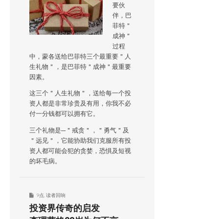
要伙
伴，巴
菲特＂
成神＂
过程
中，蒙各送给巴菲特三个最重要＂人
生礼物＂，是巴菲特＂成神＂最重要
因素。
这三个＂人生礼物＂，送给每一个投
资人都是非常珍贵及有用，你我不必
付一分钱都可以拥有它。
三个礼物是─＂戒贪＂，＂勇气＂及
＂远见＂，它能协助我们克服所有投
资人都可能会犯的贪婪，恐惧及短视
的坏毛病。
9点
,
读者回响
投资界传奇的启发