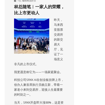
9点
,
编辑精选好文
林总随笔︱一家人的荣耀，
比上市更动人
昨天，
马来西
亚股票
交易所
的新交
易大
厅，见
证了一
场意义
非凡的上市仪式。
我更愿意称它为——一场家庭聚会。
科技公司SRKK AI在创业板挂牌上市，
创办人兼首席执行员杨立新，带着一
家老小来到交易所，迎接人生最重要
的时刻之一。
当天，SRKK开盘即大涨88%，这是资