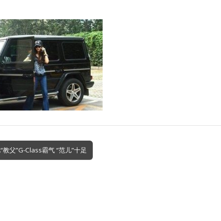
教父”G-Class霸气 “范儿”十足