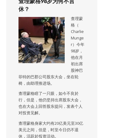
查理蒙格98岁为何不言
休？
查理蒙
格（
Charlie
Munge
r）今年
98岁，
他在月
初出席
股神巴
菲特的巴郡公司股东大会，坐在轮
椅，由助理推进场。
查理蒙格瞎了一只眼，如今不良於
行，但是，他仍坚持出席股东大会，
也在大会上回答股东提问，发表个人
对投资见解。
查理蒙格身家大约有20亿美元至30亿
美元之间，但是，时至今日仍不退
休，活跃於投资活动。