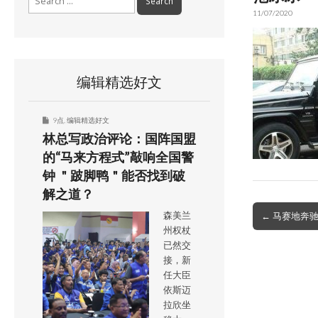
for:
11/07/2020
编辑精选好文
9点
,
编辑精选好文
林总写政治评论：国阵国盟
的“马来方程式”敲响全国警
钟 ＂跛脚鸭＂能否找到破
解之道？
Post
← 马赛地奔驰“
森美兰
navigation
州权杖
已然交
接，新
任大臣
依斯迈
拉欣坐