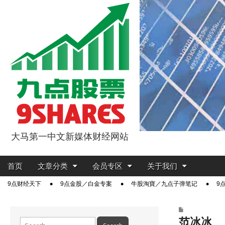
大马第一中文新媒体财经网站
9点股票
Main
Skip
首页
文章分类
会员专区
关于我们
menu
to
Sub
9点财经天下
9点金股／白金专案
牛股淘寶／九点子弹笔记
9
content
menu
范冰冰
Search