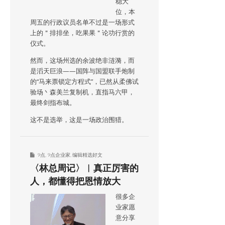
稳大
位，本
周五的行政议员名单不过是一场形式
上的＂排排坐，吃果果＂论功行赏的
仪式。
然而，这场州选的余波绝非涟漪，而
是滔天巨浪——国阵与国盟联手炮制
的“马来票锁定方程式”，已然从柔佛试
验场丶森美兰复制机，直指马六甲，
最终剑指布城。
这不是选举，这是一场政治围猎。
9点
,
9点企业家
,
编辑精选好文
〈林总周记〉︱真正厉害的
人，都懂得把恩情放大
很多企
业家愿
意分享