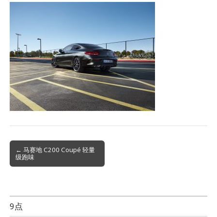
Post
← 马赛地 C200 Coupé 轻量
级跑味
navigation
9点