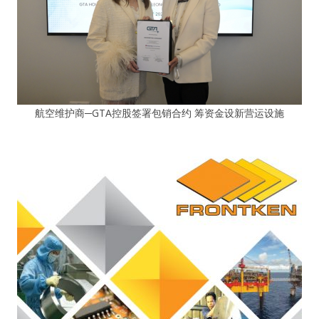
航空维护商─GTA控股签署包销合约 筹资金设新营运设施