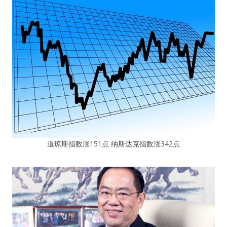
道琼斯指数涨151点 纳斯达克指数涨342点