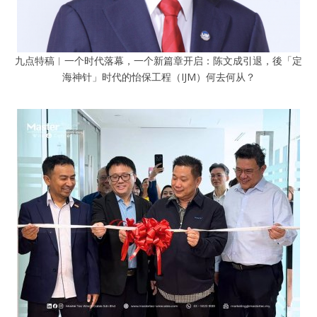
九点特稿︱一个时代落幕，一个新篇章开启：陈文成引退，後「定
海神针」时代的怡保工程（IJM）何去何从？