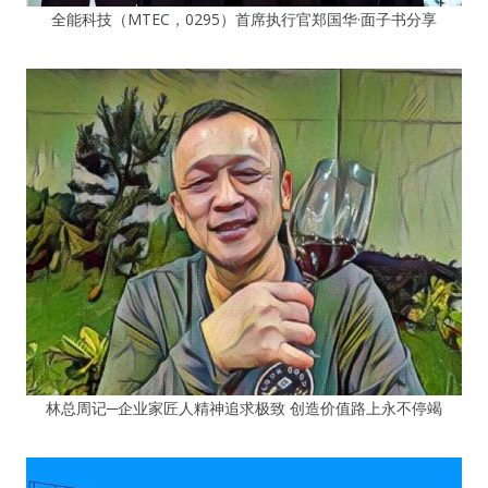
全能科技（MTEC，0295）首席执行官郑国华·面子书分享
林总周记─企业家匠人精神追求极致 创造价值路上永不停竭