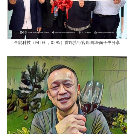
全能科技（MTEC，0295）首席执行官郑国华·面子书分享