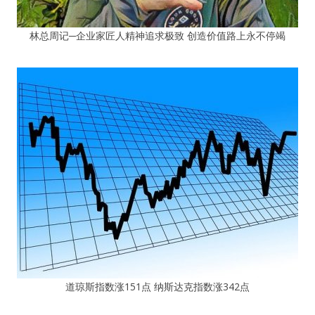
林总周记─企业家匠人精神追求极致 创造价值路上永不停竭
道琼斯指数涨151点 纳斯达克指数涨342点