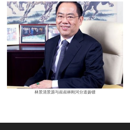
林景清景源与叔叔林刚河分道扬镖