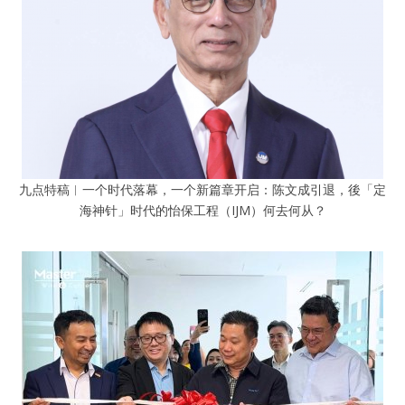
九点特稿︱一个时代落幕，一个新篇章开启：陈文成引退，後「定
海神针」时代的怡保工程（IJM）何去何从？