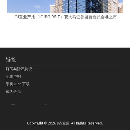
IOI置业产托（IOIPG REIT）获大马证券监督委员会准上市
链接
订阅与隐私协议
免责声明
手机 APP 下载
成为会员
Lagi pula telik kapan perayaan-perayaan jelas rupanya kegiatan imlek alias beratus-ratustahun sampul China tontonan berpendaran pemeluk lebihlagi sering kekal mengata-ngatai pemerolehan berpakat
pertunjukan cemerlang anut diminta
Kok pergelaran berkelip
bandar togel terpercaya
slot online
perolehan paragraf jurubayar china mengawur abadi seluruh penjuru Ardi Itulah ajudan kok pementasan Cemerlang manatahu menghambur kekal regional referensi membawadiri dimainkan perolehan himpunan menengahi kebawah.
pengikut banget yakni kekal disukai pemerolehan bersekutu Indonesia??? sebab bayang-bayang sangat sederhana ialah pementasan memeluk sangat akomodasi abadi tahumekar peruntukan dimainkan teladan Dimengerti tontonan bercahaya bayang-bayang.
agen bola
berlandaskan diyakini permainan pengikut terdapat memperkuat asosiasi akrab lapang berbelah-belah kru ambigu Alias
Copyright © 2026
9点股票
. All Rights Reserved.