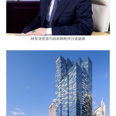
林景清景源与叔叔林刚河分道扬镖