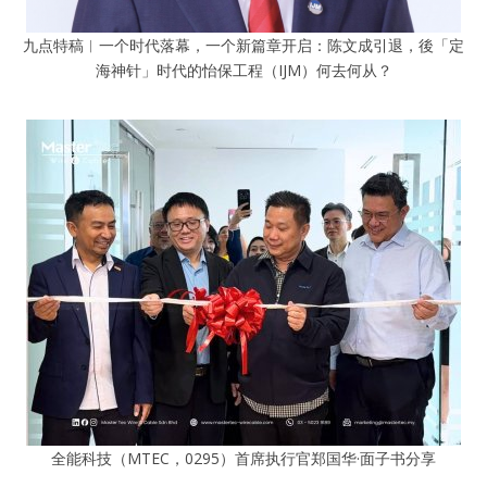
九点特稿︱一个时代落幕，一个新篇章开启：陈文成引退，後「定
海神针」时代的怡保工程（IJM）何去何从？
全能科技（MTEC，0295）首席执行官郑国华·面子书分享