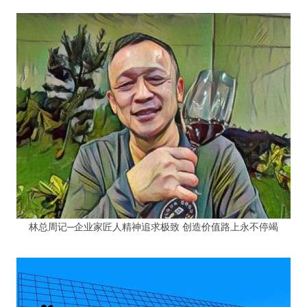
林总周记─企业家匠人精神追求极致 创造价值路上永不停竭