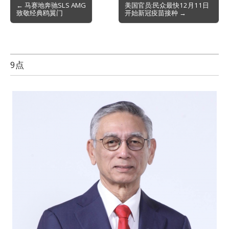
Post
← 马赛地奔驰SLS AMG
美国官员:民众最快12月11日
致敬经典鸥翼门
开始新冠疫苗接种 →
navigation
9点