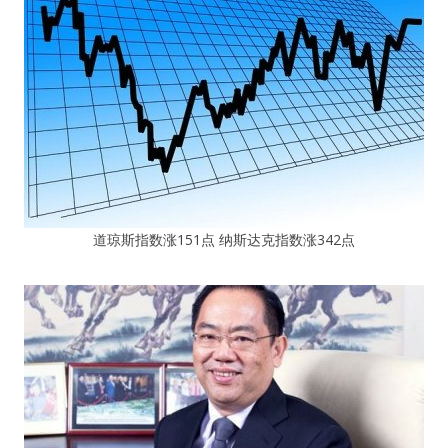
道琼斯指数涨151点 纳斯达克指数涨342点