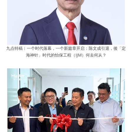
九点特稿︱一个时代落幕，一个新篇章开启：陈文成引退，後「定
海神针」时代的怡保工程（IJM）何去何从？