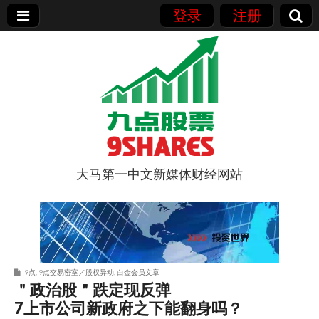
登录
注册
大马第一中文新媒体财经网站
9点股票
9点
,
9点交易密室／股权异动
,
白金会员文章
＂政治股＂跌定现反弹
7上市公司新政府之下能翻身吗？