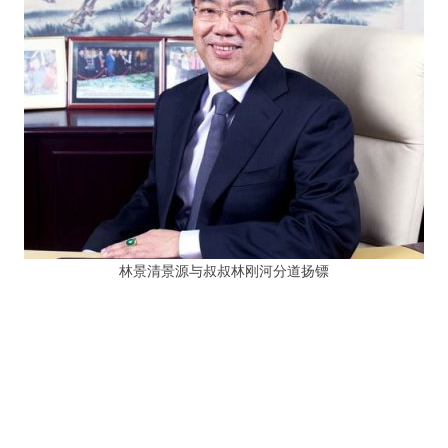
林景清景源与叔叔林刚河分道扬镖