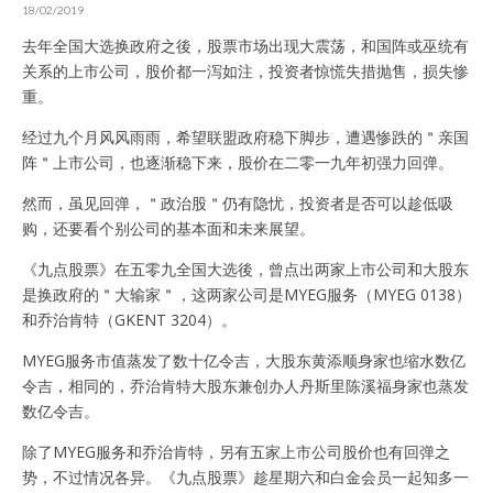
18/02/2019
去年全国大选换政府之後，股票市场出现大震荡，和国阵或巫统有
关系的上市公司，股价都一泻如注，投资者惊慌失措抛售，损失惨
重。
经过九个月风风雨雨，希望联盟政府稳下脚步，遭遇惨跌的＂亲国
阵＂上市公司，也逐渐稳下来，股价在二零一九年初强力回弹。
然而，虽见回弹，＂政治股＂仍有隐忧，投资者是否可以趁低吸
购，还要看个别公司的基本面和未来展望。
《九点股票》在五零九全国大选後，曾点出两家上市公司和大股东
是换政府的＂大输家＂，这两家公司是MYEG服务（MYEG 0138）
和乔治肯特（GKENT 3204）。
MYEG服务市值蒸发了数十亿令吉，大股东黄添顺身家也缩水数亿
令吉，相同的，乔治肯特大股东兼创办人丹斯里陈溪福身家也蒸发
数亿令吉。
除了MYEG服务和乔治肯特，另有五家上市公司股价也有回弹之
势，不过情况各异。《九点股票》趁星期六和白金会员一起知多一