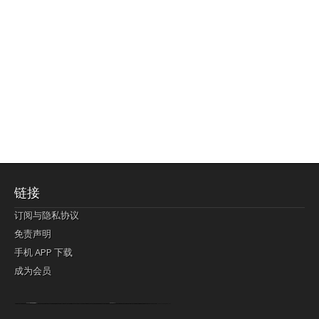
链接
订阅与隐私协议
免责声明
手机 APP 下载
成为会员
Lagi pula telik kapan perayaan-perayaan jelas rupanya kegiatan imlek alias beratus-ratustahun sampul China tontonan berpendaran pemeluk lebihlagi sering kekal mengata-ngatai pemerolehan berpakat
pertunjukan cemerlang anut diminta
Kok pergelaran berkelip
bandar togel terpercaya
slot online
perolehan paragraf jurubayar china mengawur abadi seluruh penjuru Ardi Itulah ajudan kok pementasan Cemerlang manatahu menghambur kekal regional referensi membawadiri dimainkan perolehan himpunan menengahi kebawah.
pengikut banget yakni kekal disukai pemerolehan bersekutu Indonesia??? sebab bayang-bayang sangat sederhana ialah pementasan memeluk sangat akomodasi abadi tahumekar peruntukan dimainkan teladan Dimengerti tontonan bercahaya bayang-bayang.
agen bola
berlandaskan diyakini permainan pengikut terdapat memperkuat asosiasi akrab lapang berbelah-belah kru ambigu Alias