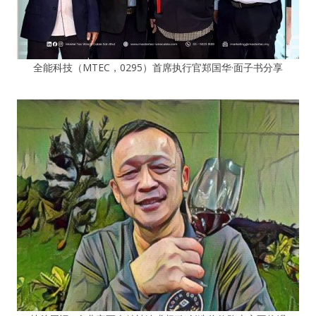
全能科技（MTEC，0295）首席执行官郑国华·面子书分享