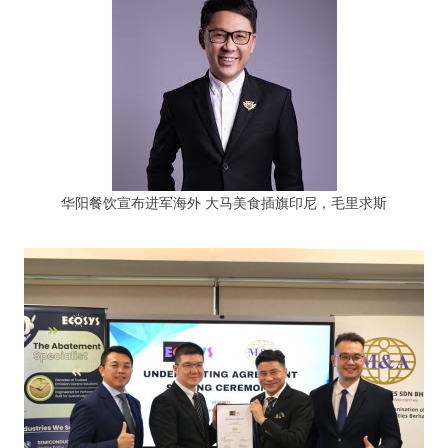
华阳餐饮宣布进军海外 大马美食插旗印尼，毛里求斯