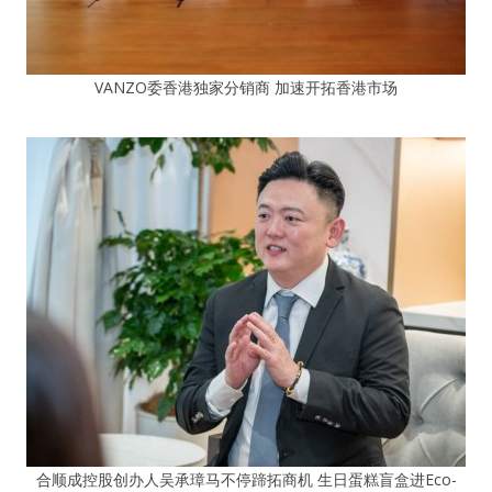
VANZO委香港独家分销商 加速开拓香港市场
合顺成控股创办人吴承璋马不停蹄拓商机 生日蛋糕盲盒进Eco-