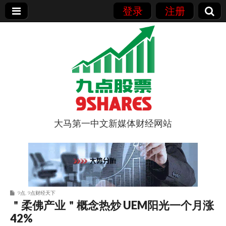
登录
注册
大马第一中文新媒体财经网站
9点股票
9点
,
9点财经天下
＂柔佛产业＂概念热炒 UEM阳光一个月涨
42%