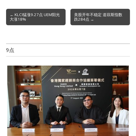
Post
← KLCI猛涨9.27点 UEM阳光
美股开年不稳定 道琼斯指数
大涨18%
跌284点 →
navigation
9点