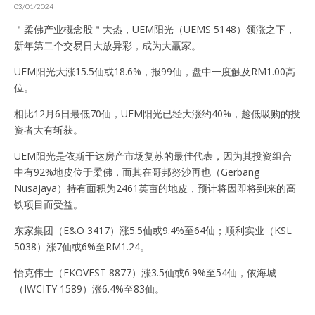
03/01/2024
＂柔佛产业概念股＂大热，UEM阳光（UEMS 5148）领涨之下，
新年第二个交易日大放异彩，成为大赢家。
UEM阳光大涨15.5仙或18.6%，报99仙，盘中一度触及RM1.00高
位。
相比12月6日最低70仙，UEM阳光已经大涨约40%，趁低吸购的投
资者大有斩获。
UEM阳光是依斯干达房产市场复苏的最佳代表，因为其投资组合
中有92%地皮位于柔佛，而其在哥邦努沙再也（Gerbang
Nusajaya）持有面积为2461英亩的地皮，预计将因即将到来的高
铁项目而受益。
东家集团（E&O 3417）涨5.5仙或9.4%至64仙；顺利实业（KSL
5038）涨7仙或6%至RM1.24。
怡克伟士（EKOVEST 8877）涨3.5仙或6.9%至54仙，依海城
（IWCITY 1589）涨6.4%至83仙。