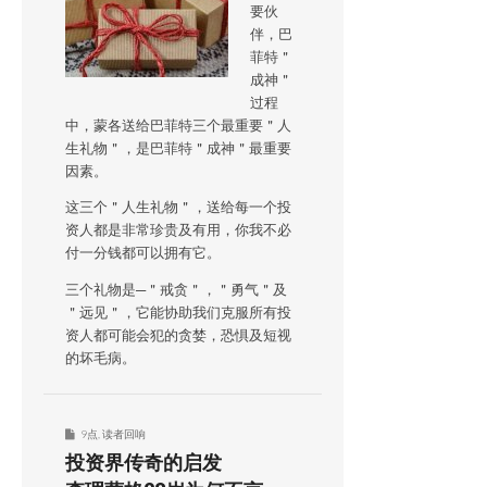
要伙
伴，巴
菲特＂
成神＂
过程
中，蒙各送给巴菲特三个最重要＂人
生礼物＂，是巴菲特＂成神＂最重要
因素。
这三个＂人生礼物＂，送给每一个投
资人都是非常珍贵及有用，你我不必
付一分钱都可以拥有它。
三个礼物是─＂戒贪＂，＂勇气＂及
＂远见＂，它能协助我们克服所有投
资人都可能会犯的贪婪，恐惧及短视
的坏毛病。
9点
,
读者回响
投资界传奇的启发