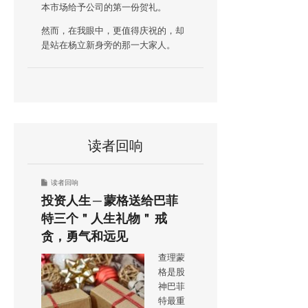
本市场给予公司的第一份贺礼。
然而，在我眼中，更值得庆祝的，却
是站在杨立新身旁的那一大家人。
读者回响
读者回响
投资人生 ─ 蒙格送给巴菲
特三个＂人生礼物＂ 戒
贪，勇气和远见
查理蒙
格是股
神巴菲
特最重