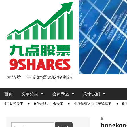
大马第一中文新媒体财经网站
9点股票
Main
Skip
首页
文章分类
会员专区
关于我们
menu
to
Sub
9点财经天下
9点金股／白金专案
牛股淘寶／九点子弹笔记
9
content
menu
hongkon
Search