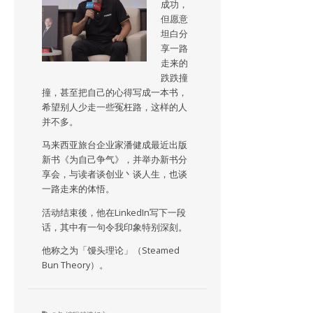
成功，
但愿意
坦白分
享一路
走来的
跌跌撞
撞，甚至把自己的心得写成一本书，
希望别人少走一些冤枉路，这样的人
并不多。
马来西亚旅台企业家潘健成最近出版
新书《为自己争气》，并举办新书分
享会，与读者谈创业丶谈人生，也谈
一路走来的体悟。
活动结束後，他在LinkedIn写下一段
话，其中有一句令我印象特别深刻。
他称之为「馒头理论」（Steamed
Bun Theory）。