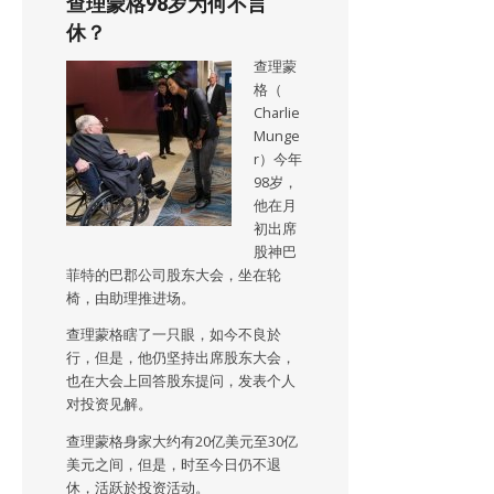
查理蒙格98岁为何不言
休？
查理蒙
格（
Charlie
Munge
r）今年
98岁，
他在月
初出席
股神巴
菲特的巴郡公司股东大会，坐在轮
椅，由助理推进场。
查理蒙格瞎了一只眼，如今不良於
行，但是，他仍坚持出席股东大会，
也在大会上回答股东提问，发表个人
对投资见解。
查理蒙格身家大约有20亿美元至30亿
美元之间，但是，时至今日仍不退
休，活跃於投资活动。