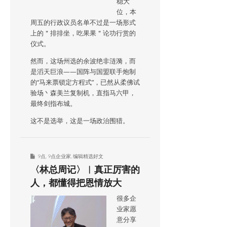
稳大
位，本
周五的行政议员名单不过是一场形式
上的＂排排坐，吃果果＂论功行赏的
仪式。
然而，这场州选的余波绝非涟漪，而
是滔天巨浪——国阵与国盟联手炮制
的“马来票锁定方程式”，已然从柔佛试
验场丶森美兰复制机，直指马六甲，
最终剑指布城。
这不是选举，这是一场政治围猎。
9点
,
9点企业家
,
编辑精选好文
〈林总周记〉︱真正厉害的
人，都懂得把恩情放大
很多企
业家愿
意分享