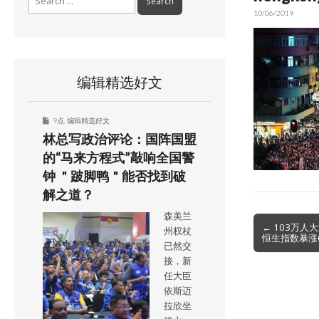
for:
10/06/2019
编辑精选好文
9点
,
编辑精选好文
林总写政治评论：国阵国盟
的“马来方程式”敲响全国警
钟 ＂跛脚鸭＂能否找到破
解之道？
森美兰
Post
← 103万人
州权杖
恒生指数暴涨
navigation
已然交
接，新
任大臣
依斯迈
拉欣坐