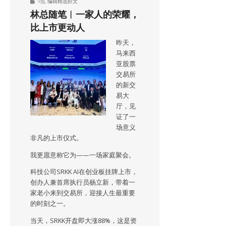
9点
,
编辑精选好文
林总随笔︱一家人的荣耀，
比上市更动人
昨天，
马来西
亚股票
交易所
的新交
易大
厅，见
证了一
场意义
非凡的上市仪式。
我更愿意称它为——一场家庭聚会。
科技公司SRKK AI在创业板挂牌上市，
创办人兼首席执行员杨立新，带着一
家老小来到交易所，迎接人生最重要
的时刻之一。
当天，SRKK开盘即大涨88%，这是资