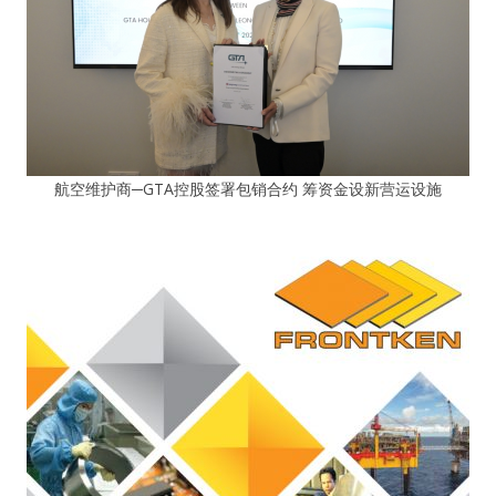
航空维护商─GTA控股签署包销合约 筹资金设新营运设施