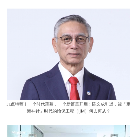
九点特稿︱一个时代落幕，一个新篇章开启：陈文成引退，後「定
海神针」时代的怡保工程（IJM）何去何从？