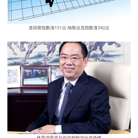
道琼斯指数涨151点 纳斯达克指数涨342点
林景清景源与叔叔林刚河分道扬镖