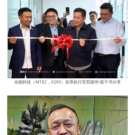
全能科技（MTEC，0295）首席执行官郑国华·面子书分享