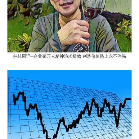
林总周记─企业家匠人精神追求极致 创造价值路上永不停竭