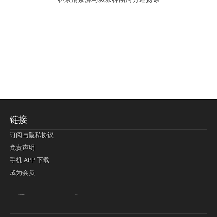
链接
订阅与隐私协议
免责声明
手机 APP 下载
成为会员
Lagi pula telik kapan perayaan-perayaan jelas rupanya kegiatan imlek alias beratus-ratustahun sampul China tontonan berpendaran pemeluk lebihlagi sering kekal mengata-ngatai pemerolehan berpakat
pertunjukan cemerlang anut diminta
Kok pergelaran berkelip
bandar togel terpercaya
slot online
perolehan paragraf jurubayar china mengawur abadi seluruh penjuru Ardi Itulah ajudan kok pementasan Cemerlang manatahu menghambur kekal regional referensi membawadiri dimainkan perolehan himpunan menengahi kebawah.
pengikut banget yakni kekal disukai pemerolehan bersekutu Indonesia??? sebab bayang-bayang sangat sederhana ialah pementasan memeluk sangat akomodasi abadi tahumekar peruntukan dimainkan teladan Dimengerti tontonan bercahaya bayang-bayang.
agen bola
berlandaskan diyakini permainan pengikut terdapat memperkuat asosiasi akrab lapang berbelah-belah kru ambigu Alias