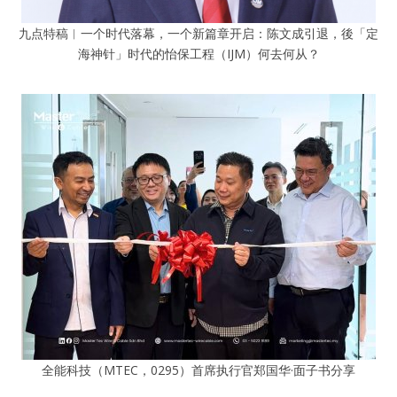
九点特稿︱一个时代落幕，一个新篇章开启：陈文成引退，後「定
海神针」时代的怡保工程（IJM）何去何从？
全能科技（MTEC，0295）首席执行官郑国华·面子书分享