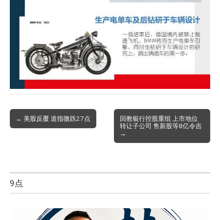
Post
← 美股反覆 道指微跌27点
回教银行控股重组 上市地位
转让子公司 售新股等8亿令吉
navigation
→
9点