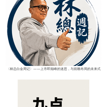
〈林总白金周记〉——上市即颠峰的迷思，与前瞻布局的未来式