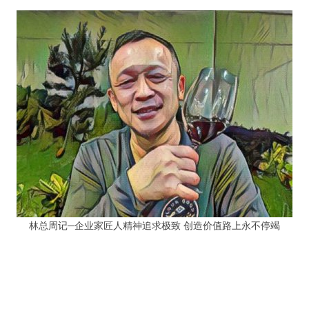
林总周记─企业家匠人精神追求极致 创造价值路上永不停竭