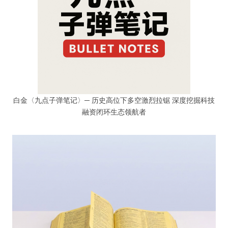
白金〈九点子弹笔记〉─ 历史高位下多空激烈拉锯 深度挖掘科技
融资闭环生态领航者