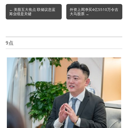
Post
← 美股五大焦点 联储议息蓝
外资上周净买4亿5510万令吉
筹业绩是关键
大马股票 →
navigation
9点