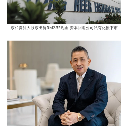
东和资源大股东出价RM2.55现金 资本回退公司私有化後下市