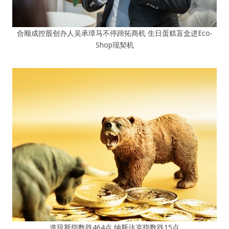
合顺成控股创办人吴承璋马不停蹄拓商机 生日蛋糕盲盒进Eco-
Shop现契机
道琼斯指数跌464点 纳斯达克指数跌15点