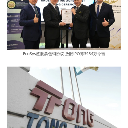
EcoSys签股票包销协议 放眼IPO筹3934万令吉