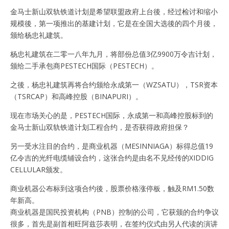
金马士新山双轨铁道计划是希望联盟政府上台後，经过检讨和缩小
规模後，第一项推出的基建计划，它是在全国大选後的四个月後，
颁给杨忠礼建筑。
杨忠礼建筑在二零一八年九月，将部份总值3亿9900万令吉计划，
颁给二手承包商PESTECH国际（PESTECH）。
之後，杨忠礼建筑再将合约颁给永成第一（WZSATU），TSR资本
（TSRCAP）和高峰控股（BINAPURI）。
现在市场关心的是，PESTECH国际，永成第一和高峰控股标到的
金马士新山双轨铁道计划工程合约，是否获得政府担保？
另一受水注目的合约，是商业机器（MESINNIAGA）标得总值19
亿令吉的光纤电缆铺设合约，这张合约是由名不见经传的XIDDIG
CELLULAR颁发。
商业机器公布标到这项合约後，股票价格涨停板，触及RM1.50数
年新高。
商业机器是国民投资机构（PNB）控制的公司，它获颁的合约争议
很多，首先是副首相旺阿兹莎表明，在签约仪式由另人代读的演讲