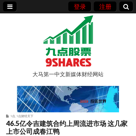
登录
注册
大马第一中文新媒体财经网站
9点股票
9点
,
9点财经天下
46.5亿令吉建筑合约上周流进市场 这几家
上市公司成春江鸭