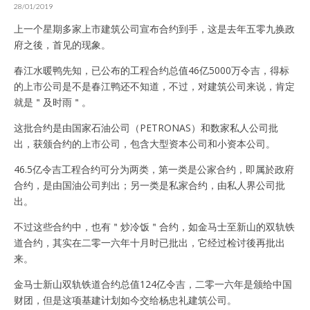
28/01/2019
上一个星期多家上市建筑公司宣布合约到手，这是去年五零九换政
府之後，首见的现象。
春江水暖鸭先知，已公布的工程合约总值46亿5000万令吉，得标
的上市公司是不是春江鸭还不知道，不过，对建筑公司来说，肯定
就是＂及时雨＂。
这批合约是由国家石油公司（PETRONAS）和数家私人公司批
出，获颁合约的上市公司，包含大型资本公司和小资本公司。
46.5亿令吉工程合约可分为两类，第一类是公家合约，即属於政府
合约，是由国油公司判出；另一类是私家合约，由私人界公司批
出。
不过这些合约中，也有＂炒冷饭＂合约，如金马士至新山的双轨铁
道合约，其实在二零一六年十月时已批出，它经过检讨後再批出
来。
金马士新山双轨铁道合约总值124亿令吉，二零一六年是颁给中国
财团，但是这项基建计划如今交给杨忠礼建筑公司。