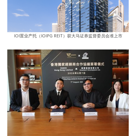
IOI置业产托（IOIPG REIT）获大马证券监督委员会准上市