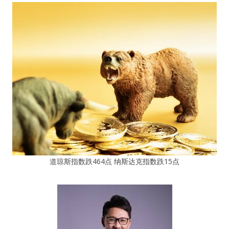
道琼斯指数跌464点 纳斯达克指数跌15点