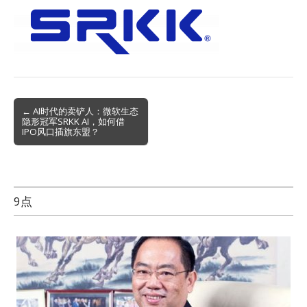
Post
← AI时代的卖铲人：微软生态
隐形冠军SRKK AI，如何借
navigation
IPO风口插旗东盟？
9点