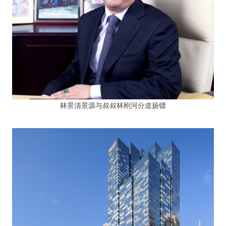
林景清景源与叔叔林刚河分道扬镖