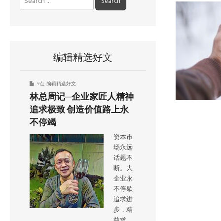
for:
编辑精选好文
9点
,
编辑精选好文
林总周记─企业家匠人精神
追求极致 创造价值路上永
不停竭
资本市
场永远
话题不
断。大
企业永
不停歇
追求进
步，精
益求