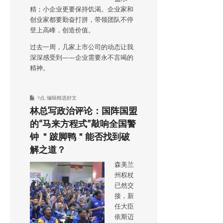
精；小企业更要保持饥渴。企业家和
创业家都要勤奋打拼，带领团队不停
登上高峰，创造价值。
过去一周，几家上市公司的动态让我
深深感受到——企业需要永不言竭的
精神。
9点
,
编辑精选好文
林总写政治评论：国阵国盟
的“马来方程式”敲响全国警
钟 ＂跛脚鸭＂能否找到破
解之道？
森美兰
州权杖
已然交
接，新
任大臣
依斯迈