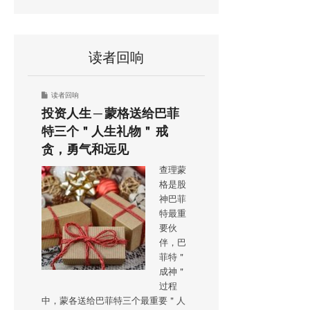
读者回响
读者回响
投资人生 ─ 蒙格送给巴菲
特三个＂人生礼物＂ 戒
贪，勇气和远见
查理蒙
格是股
神巴菲
特最重
要伙
伴，巴
菲特＂
成神＂
过程
中，蒙各送给巴菲特三个最重要＂人