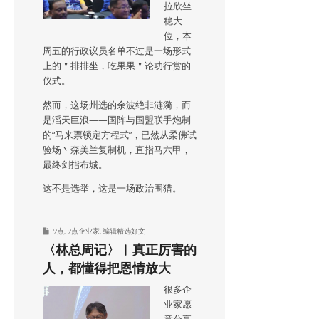
拉欣坐
稳大
位，本
周五的行政议员名单不过是一场形式
上的＂排排坐，吃果果＂论功行赏的
仪式。
然而，这场州选的余波绝非涟漪，而
是滔天巨浪——国阵与国盟联手炮制
的“马来票锁定方程式”，已然从柔佛试
验场丶森美兰复制机，直指马六甲，
最终剑指布城。
这不是选举，这是一场政治围猎。
9点
,
9点企业家
,
编辑精选好文
〈林总周记〉︱真正厉害的
人，都懂得把恩情放大
很多企
业家愿