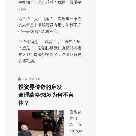
生礼物＂，是巴菲特＂成神＂最重要
因素。
这三个＂人生礼物＂，送给每一个投
资人都是非常珍贵及有用，你我不必
付一分钱都可以拥有它。
三个礼物是─＂戒贪＂，＂勇气＂及
＂远见＂，它能协助我们克服所有投
资人都可能会犯的贪婪，恐惧及短视
的坏毛病。
9点
,
读者回响
投资界传奇的启发
查理蒙格98岁为何不言
休？
查理蒙
格（
Charlie
Munge