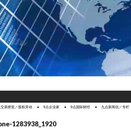
点交易密室／股权异动
9点企业家
9点国际财经
九点新闻信／专栏
one-1283938_1920