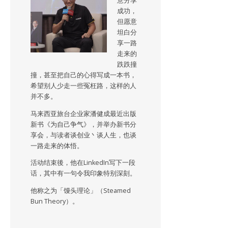
意分享
成功，
但愿意
坦白分
享一路
走来的
跌跌撞
撞，甚至把自己的心得写成一本书，
希望别人少走一些冤枉路，这样的人
并不多。
马来西亚旅台企业家潘健成最近出版
新书《为自己争气》，并举办新书分
享会，与读者谈创业丶谈人生，也谈
一路走来的体悟。
活动结束後，他在LinkedIn写下一段
话，其中有一句令我印象特别深刻。
他称之为「馒头理论」（Steamed
Bun Theory）。