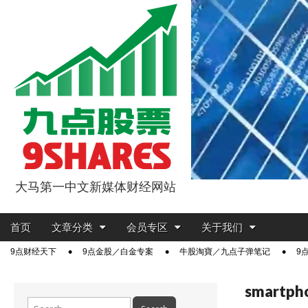
大马第一中文新媒体财经网站
9点股票
Main
Skip
首页
文章分类
会员专区
关于我们
menu
to
Sub
9点财经天下
9点金股／白金专案
牛股淘寶／九点子弹笔记
9
content
menu
smartph
Search