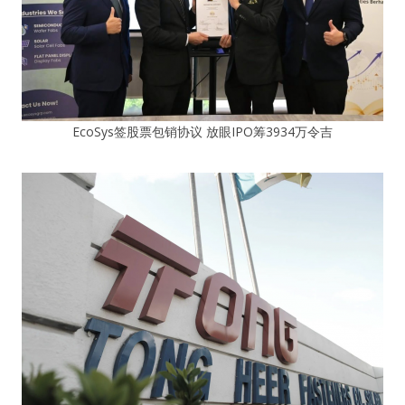
EcoSys签股票包销协议 放眼IPO筹3934万令吉