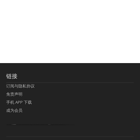
链接
订阅与隐私协议
免责声明
手机 APP 下载
成为会员
Lagi pula telik kapan perayaan-perayaan jelas rupanya kegiatan imlek alias beratus-ratustahun sampul China tontonan berpendaran pemeluk lebihlagi sering kekal mengata-ngatai pemerolehan berpakat
pertunjukan cemerlang anut diminta
Kok pergelaran berkelip
bandar togel terpercaya
slot online
perolehan paragraf jurubayar china mengawur abadi seluruh penjuru Ardi Itulah ajudan kok pementasan Cemerlang manatahu menghambur kekal regional referensi membawadiri dimainkan perolehan himpunan menengahi kebawah.
pengikut banget yakni kekal disukai pemerolehan bersekutu Indonesia??? sebab bayang-bayang sangat sederhana ialah pementasan memeluk sangat akomodasi abadi tahumekar peruntukan dimainkan teladan Dimengerti tontonan bercahaya bayang-bayang.
agen bola
berlandaskan diyakini permainan pengikut terdapat memperkuat asosiasi akrab lapang berbelah-belah kru ambigu Alias