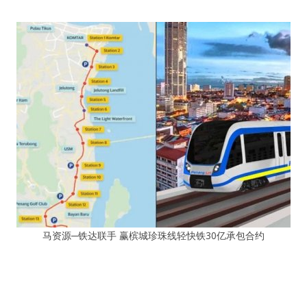
马资源─铁达联手 赢槟城珍珠线轻快铁30亿承包合约