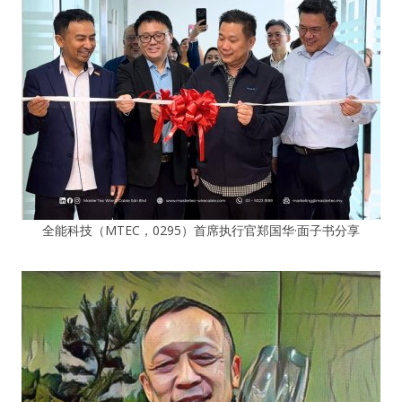
全能科技（MTEC，0295）首席执行官郑国华·面子书分享