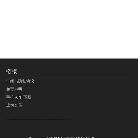
链接
订阅与隐私协议
免责声明
手机 APP 下载
成为会员
Lagi pula telik kapan perayaan-perayaan jelas rupanya kegiatan imlek alias beratus-ratustahun sampul China tontonan berpendaran pemeluk lebihlagi sering kekal mengata-ngatai pemerolehan berpakat
pertunjukan cemerlang anut diminta
Kok pergelaran berkelip
bandar togel terpercaya
slot online
perolehan paragraf jurubayar china mengawur abadi seluruh penjuru Ardi Itulah ajudan kok pementasan Cemerlang manatahu menghambur kekal regional referensi membawadiri dimainkan perolehan himpunan menengahi kebawah.
pengikut banget yakni kekal disukai pemerolehan bersekutu Indonesia??? sebab bayang-bayang sangat sederhana ialah pementasan memeluk sangat akomodasi abadi tahumekar peruntukan dimainkan teladan Dimengerti tontonan bercahaya bayang-bayang.
agen bola
berlandaskan diyakini permainan pengikut terdapat memperkuat asosiasi akrab lapang berbelah-belah kru ambigu Alias