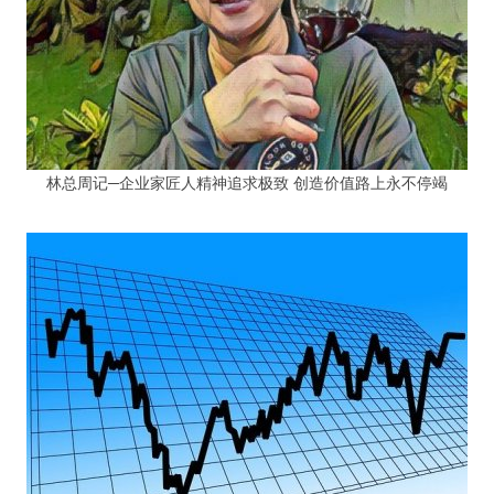
林总周记─企业家匠人精神追求极致 创造价值路上永不停竭