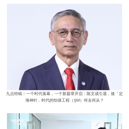
九点特稿︱一个时代落幕，一个新篇章开启：陈文成引退，後「定
海神针」时代的怡保工程（IJM）何去何从？