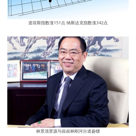
道琼斯指数涨151点 纳斯达克指数涨342点
林景清景源与叔叔林刚河分道扬镖