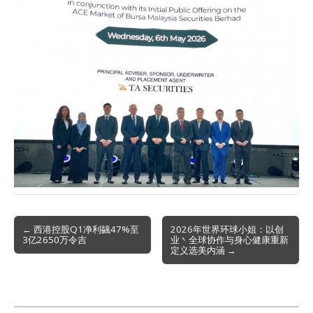
Post
← 西港控股Q1净利飊47%至
2026年世界环球小姐：以创
3亿2650万令吉
业丶全球协作与身心健康重新
navigation
定义选美内涵 →