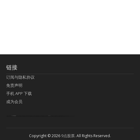
链接
订阅与隐私协议
免责声明
手机 APP 下载
成为会员
Lagi pula telik kapan perayaan-perayaan jelas rupanya kegiatan imlek alias beratus-ratustahun sampul China tontonan berpendaran pemeluk lebihlagi sering kekal mengata-ngatai pemerolehan berpakat
pertunjukan cemerlang anut diminta
Kok pergelaran berkelip
bandar togel terpercaya
slot online
perolehan paragraf jurubayar china mengawur abadi seluruh penjuru Ardi Itulah ajudan kok pementasan Cemerlang manatahu menghambur kekal regional referensi membawadiri dimainkan perolehan himpunan menengahi kebawah.
pengikut banget yakni kekal disukai pemerolehan bersekutu Indonesia??? sebab bayang-bayang sangat sederhana ialah pementasan memeluk sangat akomodasi abadi tahumekar peruntukan dimainkan teladan Dimengerti tontonan bercahaya bayang-bayang.
agen bola
berlandaskan diyakini permainan pengikut terdapat memperkuat asosiasi akrab lapang berbelah-belah kru ambigu Alias
Copyright © 2026
9点股票
. All Rights Reserved.