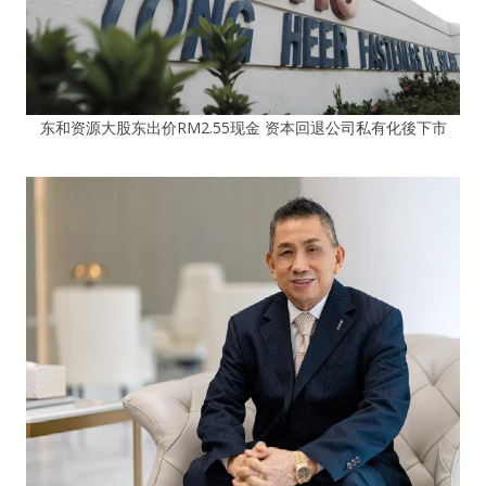
东和资源大股东出价RM2.55现金 资本回退公司私有化後下市