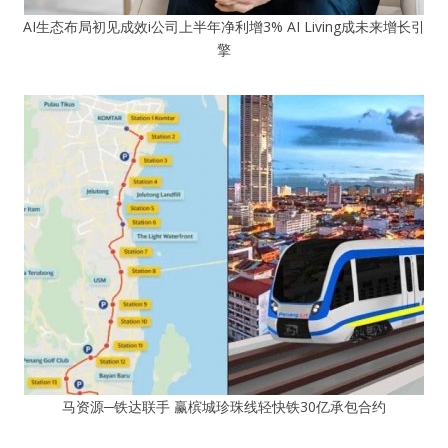
AI生态布局初见成效i公司上半年净利增3% AI Living成未来增长引
擎
马资源─铁达联手 赢槟城珍珠线轻快铁30亿承包合约