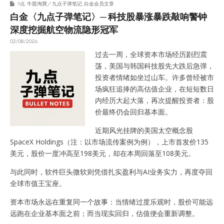
9点
,
牛股淘寶／九点子弹笔记
,
白金会员文章
白金〈九点子弹笔记〉─ 科技股暴涨暴跌敲响警钟
深度挖掘航空物流隐形冠军
02/08/2026
过去一周，全球资本市场经历剧烈震
荡，美国与韩国科技股先大跌后急弹，
投资者情绪如坐过山车。许多曾经被市
场疯狂追捧的高估值企业，在短短数日
内经历大起大落，再次提醒投资者：股
价最终仍会回归基本面。
近期风光挂牌的美国太空概念股
SpaceX Holdings（注：以市场流传案例为例），上市首发价135
美元，股价一度冲高至198美元，却在本周回落至108美元。
与此同时，软件巨头微软则凭借扎实盈利与AI业务实力，再度夺回
全球市值王宝座。
资本市场永远在重复同一个故事：当情绪过度乐观时，股价可能远
远跑在企业基本面之前；而当现实回归，估值便会重新调整。