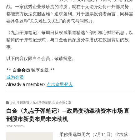
战。一家优秀企业最珍贵的特质，就在于无论身处何种外部局势，
都能想方设法克服困难丶追求盈利。对于股票投资者而言，同样需
要具备这种“关关难过关关过”的勇气与洞察力。
〈九点子弹笔记〉每周日从权威渠道精选丶剖析核心财经讯息，以
精简的子弹笔记形式，与白金会员深度分享潜伏在数据背后的故
事。
以下内容仅限白金会员，敬请留意。
**
白金会员
独享文章 **
成为会员
Already a member?
点击这里登入
9点
,
牛股淘寶／九点子弹笔记
,
白金会员文章
白金〈九点子弹笔记〉─政局变动牵动资本市场 直
剖股市新贵布局未来动机
12/07/2026
柔佛州选举周六（7月11日）尘埃落