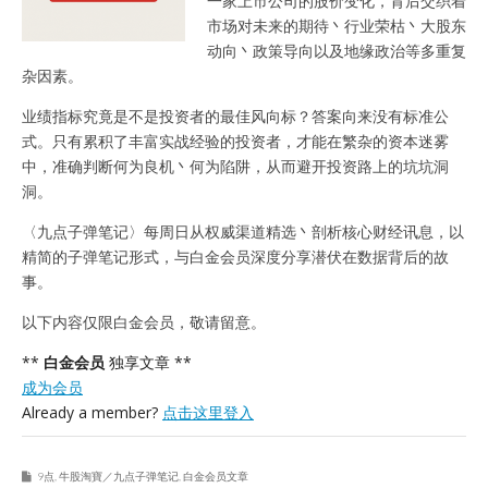
一家上市公司的股价变化，背后交织着
市场对未来的期待丶行业荣枯丶大股东
动向丶政策导向以及地缘政治等多重复
杂因素。
业绩指标究竟是不是投资者的最佳风向标？答案向来没有标准公
式。只有累积了丰富实战经验的投资者，才能在繁杂的资本迷雾
中，准确判断何为良机丶何为陷阱，从而避开投资路上的坑坑洞
洞。
〈九点子弹笔记〉每周日从权威渠道精选丶剖析核心财经讯息，以
精简的子弹笔记形式，与白金会员深度分享潜伏在数据背后的故
事。
以下内容仅限白金会员，敬请留意。
**
白金会员
独享文章 **
成为会员
Already a member?
点击这里登入
9点
,
牛股淘寶／九点子弹笔记
,
白金会员文章