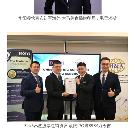
华阳餐饮宣布进军海外 大马美食插旗印尼，毛里求斯
EcoSys签股票包销协议 放眼IPO筹3934万令吉