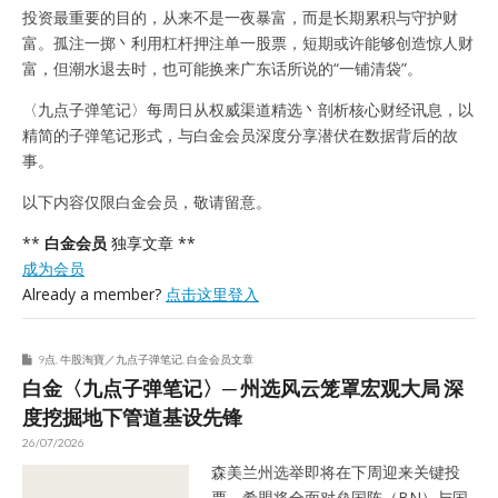
投资最重要的目的，从来不是一夜暴富，而是长期累积与守护财
富。孤注一掷丶利用杠杆押注单一股票，短期或许能够创造惊人财
富，但潮水退去时，也可能换来广东话所说的“一铺清袋”。
〈九点子弹笔记〉每周日从权威渠道精选丶剖析核心财经讯息，以
精简的子弹笔记形式，与白金会员深度分享潜伏在数据背后的故
事。
以下内容仅限白金会员，敬请留意。
**
白金会员
独享文章 **
成为会员
Already a member?
点击这里登入
9点
,
牛股淘寶／九点子弹笔记
,
白金会员文章
白金〈九点子弹笔记〉─ 州选风云笼罩宏观大局 深
度挖掘地下管道基设先锋
26/07/2026
森美兰州选举即将在下周迎来关键投
票，希盟将全面对垒国阵（BN）与国