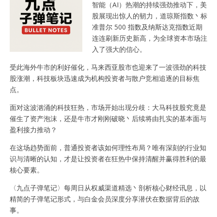
智能（AI）热潮的持续强劲推动下，美
股展现出惊人的韧力，道琼斯指数丶标
准普尔 500 指数及纳斯达克指数近期
连连刷新历史新高，为全球资本市场注
入了强大的信心。
受此海外牛市的利好催化，马来西亚股市也迎来了一波强劲的科技
股涨潮，科技板块迅速成为机构投资者与散户竞相追逐的目标焦
点。
面对这波汹涌的科技狂热，市场开始出现分歧：大马科技股究竟是
催生了资产泡沫，还是牛市才刚刚破晓丶后续将由扎实的基本面与
盈利接力推动？
在这场趋势面前，普通投资者该如何理性布局？唯有深刻的行业知
识与清晰的认知，才是让投资者在狂热中保持清醒并赢得胜利的最
核心要素。
〈九点子弹笔记〉每周日从权威渠道精选丶剖析核心财经讯息，以
精简的子弹笔记形式，与白金会员深度分享潜伏在数据背后的故
事。