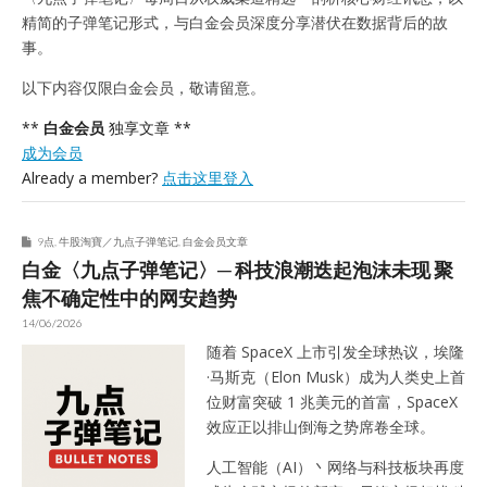
精简的子弹笔记形式，与白金会员深度分享潜伏在数据背后的故
事。
以下内容仅限白金会员，敬请留意。
**
白金会员
独享文章 **
成为会员
Already a member?
点击这里登入
9点
,
牛股淘寶／九点子弹笔记
,
白金会员文章
白金〈九点子弹笔记〉─ 科技浪潮迭起泡沫未现 聚
焦不确定性中的网安趋势
14/06/2026
随着 SpaceX 上市引发全球热议，埃隆
·马斯克（Elon Musk）成为人类史上首
位财富突破 1 兆美元的首富，SpaceX
效应正以排山倒海之势席卷全球。
人工智能（AI）丶网络与科技板块再度