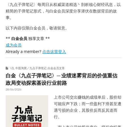
〈九点子弹笔记〉每周日从权威渠道精选丶剖析核心财经讯息，以
精简的子弹笔记形式，与白金会员深度分享潜伏在数据背后的故
事。
以下内容仅限白金会员，敬请留意。
**
白金会员
独享文章 **
成为会员
Already a member?
点击这里登入
9点
,
牛股淘寶／九点子弹笔记
,
白金会员文章
白金〈九点子弹笔记〉─ 业绩迷雾背后的价值重估
政局变动探索基设行业前路
28/06/2026
上市公司交出赚钱的成绩单后，股价却
可能应声下跌；而一些盈利下滑甚至遭
遇亏损的企业，其股价反而反其道而
行。