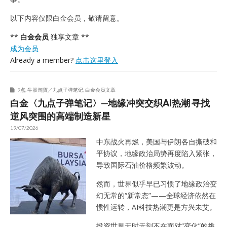
以下内容仅限白金会员，敬请留意。
**
白金会员
独享文章 **
成为会员
Already a member?
点击这里登入
9点
,
牛股淘寶／九点子弹笔记
,
白金会员文章
白金〈九点子弹笔记〉─地缘冲突交织AI热潮 寻找
逆风突围的高端制造新星
19/07/2026
中东战火再燃，美国与伊朗各自撕破和
平协议，地缘政治局势再度陷入紧张，
导致国际石油价格频繁波动。
然而，世界似乎早已习惯了地缘政治变
幻无常的“新常态”——全球经济依然在
惯性运转，AI科技热潮更是方兴未艾。
投资世界无时无刻不在面对“变化”的挑