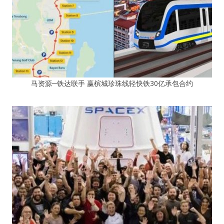
马资源─铁达联手 赢槟城珍珠线轻快铁30亿承包合约