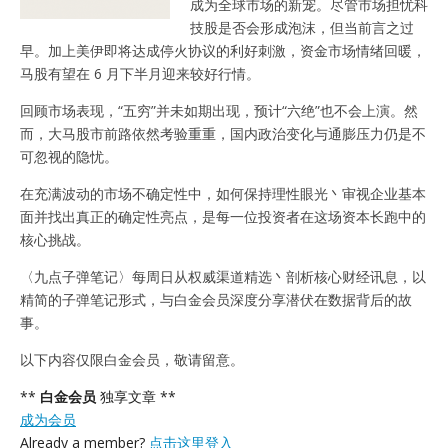
成为全球市场的新宠。尽管市场担忧科
技股是否会形成泡沫，但当前言之过
早。加上美伊即将达成停火协议的利好刺激，资金市场情绪回暖，
马股有望在 6 月下半月迎来较好行情。
回顾市场表现，“五穷”并未如期出现，预计“六绝”也不会上演。然
而，大马股市前路依然考验重重，国内政治变化与通膨压力仍是不
可忽视的隐忧。
在充满波动的市场不确定性中，如何保持理性眼光丶审视企业基本
面并找出真正的确定性亮点，是每一位投资者在这场资本长跑中的
核心挑战。
〈九点子弹笔记〉每周日从权威渠道精选丶剖析核心财经讯息，以
精简的子弹笔记形式，与白金会员深度分享潜伏在数据背后的故
事。
以下内容仅限白金会员，敬请留意。
**
白金会员
独享文章 **
成为会员
Already a member?
点击这里登入