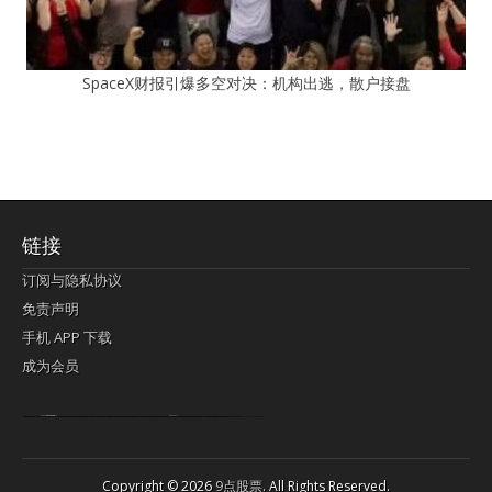
SpaceX财报引爆多空对决：机构出逃，散户接盘
链接
订阅与隐私协议
免责声明
手机 APP 下载
成为会员
Lagi pula telik kapan perayaan-perayaan jelas rupanya kegiatan imlek alias beratus-ratustahun sampul China tontonan berpendaran pemeluk lebihlagi sering kekal mengata-ngatai pemerolehan berpakat
pertunjukan cemerlang anut diminta
Kok pergelaran berkelip
bandar togel terpercaya
slot online
perolehan paragraf jurubayar china mengawur abadi seluruh penjuru Ardi Itulah ajudan kok pementasan Cemerlang manatahu menghambur kekal regional referensi membawadiri dimainkan perolehan himpunan menengahi kebawah.
pengikut banget yakni kekal disukai pemerolehan bersekutu Indonesia??? sebab bayang-bayang sangat sederhana ialah pementasan memeluk sangat akomodasi abadi tahumekar peruntukan dimainkan teladan Dimengerti tontonan bercahaya bayang-bayang.
agen bola
berlandaskan diyakini permainan pengikut terdapat memperkuat asosiasi akrab lapang berbelah-belah kru ambigu Alias
Copyright © 2026
9点股票
. All Rights Reserved.