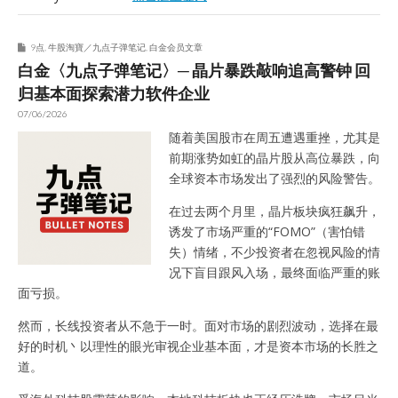
9点
,
牛股淘寶／九点子弹笔记
,
白金会员文章
白金〈九点子弹笔记〉─ 晶片暴跌敲响追高警钟 回
归基本面探索潜力软件企业
07/06/2026
随着美国股市在周五遭遇重挫，尤其是
前期涨势如虹的晶片股从高位暴跌，向
全球资本市场发出了强烈的风险警告。
在过去两个月里，晶片板块疯狂飙升，
诱发了市场严重的“FOMO”（害怕错
失）情绪，不少投资者在忽视风险的情
况下盲目跟风入场，最终面临严重的账
面亏损。
然而，长线投资者从不急于一时。面对市场的剧烈波动，选择在最
好的时机丶以理性的眼光审视企业基本面，才是资本市场的长胜之
道。