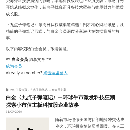
受海外科技股震荡的影响，本地科技板块也正经历洗牌，市场目光
开始从纯概念炒作，转向寻找真正具备技术壁垒与雄厚财力的优质
成长股。
〈九点子弹笔记〉每周日从权威渠道精选丶剖析核心财经讯息，以
精简的子弹笔记形式，与白金会员深度分享潜伏在数据背后的故
事。
以下内容仅限白金会员，敬请留意。
**
白金会员
独享文章 **
成为会员
Already a member?
点击这里登入
9点
,
牛股淘寶／九点子弹笔记
,
白金会员文章
白金〈九点子弹笔记〉─ 环球牛市激发科技狂潮
探索小市值主板科技股企业故事
31/05/2026
随着市场憧憬美国与伊朗地缘冲突达成
停火，环球投资情绪显着回暖。在人工