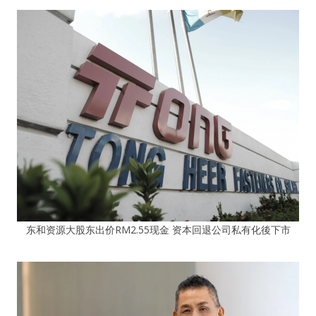
东和资源大股东出价RM2.55现金 资本回退公司私有化後下市