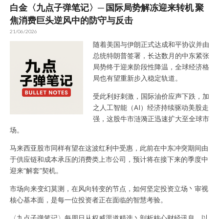
白金〈九点子弹笔记〉─ 国际局势解冻迎来转机 聚
焦消费巨头逆风中的防守与反击
21/06/2026
随着美国与伊朗正式达成和平协议并由
总统特朗普签署，长达数月的中东紧张
局势终于迎来阶段性降温，全球经济格
局也有望重新步入稳定轨道。
受此利好刺激，国际油价应声下跌，加
之人工智能（AI）经济持续驱动美股走
强，这股牛市涟漪正迅速扩大至全球市
场。
马来西亚股市同样有望在这波红利中受惠，此前在中东冲突期间由
于供应链和成本承压的消费类上市公司，预计将在接下来的季度中
迎来“解套”契机。
市场向来变幻莫测，在风向转变的节点，如何坚定投资立场丶审视
核心基本面，是每一位投资者正在面临的智慧考验。
〈九点子弹笔记〉每周日从权威渠道精选丶剖析核心财经讯息，以