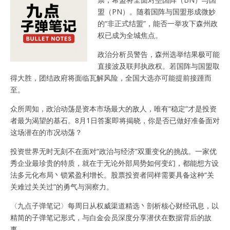
盟（PN）。随着国阵与国盟形成微妙
的“非正式结盟”，能否一举攻下森州政
权已成为全城焦点。
政治分析员警告，森州选举结果极可能
直接波及联邦执政权。若国阵与国盟取
得大胜，团结政府将面临瓦解风险，全国大选亦可能提前接踵而
至。
众所周知，政治动荡是资本市场最大的敌人，唯有“稳定”才是投资
者最为渴望的基石。8月1日答案即将揭晓，你是否已做好准备面对
这场潜在的市况动荡？
投资世界无时无刻不在面对“政治与经济”双重变化的挑战。一家优
秀企业最珍贵的特质，就在于无论外部局势如何变幻，都能想方设
法多元化布局丶锁紧盈利增长。股票投资者同样需要具备这种“关
关难过关关过”的勇气与洞察力。
〈九点子弹笔记〉每周日从权威渠道精选丶剖析核心财经讯息，以
精简的子弹笔记形式，与白金会员深度分享潜伏在数据背后的故
事。