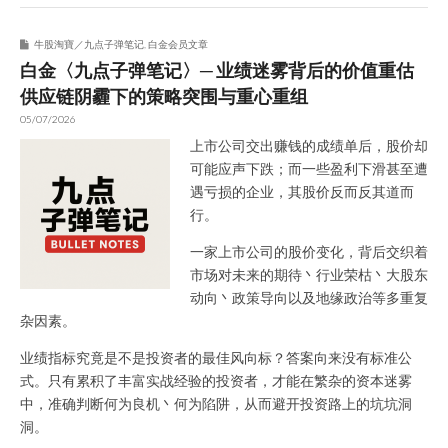
牛股淘寶／九点子弹笔记
,
白金会员文章
白金〈九点子弹笔记〉─ 业绩迷雾背后的价值重估
供应链阴霾下的策略突围与重心重组
05/07/2026
上市公司交出赚钱的成绩单后，股价却
可能应声下跌；而一些盈利下滑甚至遭
遇亏损的企业，其股价反而反其道而
行。
一家上市公司的股价变化，背后交织着
市场对未来的期待丶行业荣枯丶大股东
动向丶政策导向以及地缘政治等多重复
杂因素。
业绩指标究竟是不是投资者的最佳风向标？答案向来没有标准公
式。只有累积了丰富实战经验的投资者，才能在繁杂的资本迷雾
中，准确判断何为良机丶何为陷阱，从而避开投资路上的坑坑洞
洞。