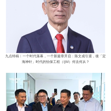
九点特稿︱一个时代落幕，一个新篇章开启：陈文成引退，後「定
海神针」时代的怡保工程（IJM）何去何从？