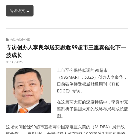
阅读详文 →
9点
,
9点企业家
专访创办人李良华居安思危 99超市三重奏催化下一
波成长
05/08/2026
上市至今保持低调的99超市
（99SMART，5326）创办人李良华，
日前破例接受权威财经周刊《THE
EDGE》专访。
在这篇两大页的深度特稿中，李良华完
整剖析了集团未来的战略布局与成长蓝
图。
这场访问恰逢99超市宣布与中国家电巨头美的（MIDEA）展开战
略合作——自8月起，全国消费人可在逾3,100家99门店购买美的