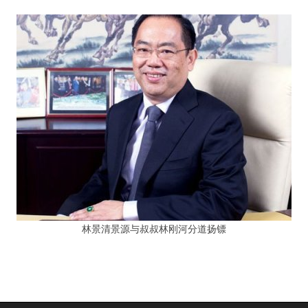
林景清景源与叔叔林刚河分道扬镖