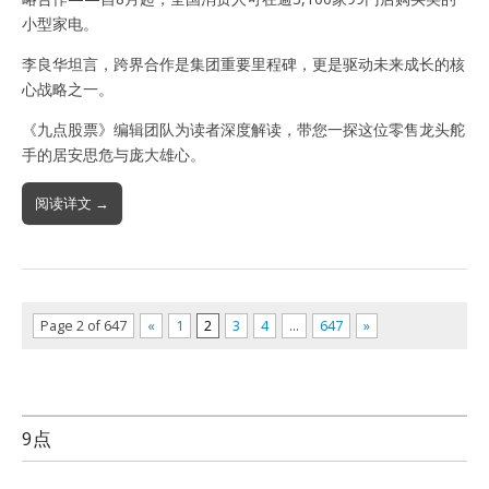
小型家电。
李良华坦言，跨界合作是集团重要里程碑，更是驱动未来成长的核
心战略之一。
《九点股票》编辑团队为读者深度解读，带您一探这位零售龙头舵
手的居安思危与庞大雄心。
阅读详文 →
Page 2 of 647
«
1
2
3
4
…
647
»
9点