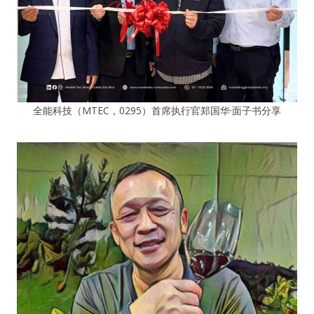
全能科技（MTEC，0295）首席执行官郑国华·面子书分享