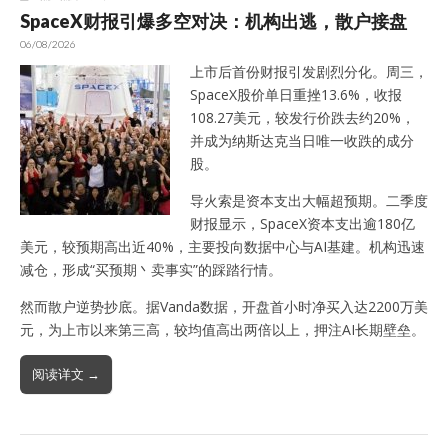
SpaceX财报引爆多空对决：机构出逃，散户接盘
06/08/2026
上市后首份财报引发剧烈分化。周三，
SpaceX股价单日重挫13.6%，收报
108.27美元，较发行价跌去约20%，
并成为纳斯达克当日唯一收跌的成分
股。
导火索是资本支出大幅超预期。二季度
财报显示，SpaceX资本支出逾180亿
美元，较预期高出近40%，主要投向数据中心与AI基建。机构迅速
减仓，形成“买预期丶卖事实”的踩踏行情。
然而散户逆势抄底。据Vanda数据，开盘首小时净买入达2200万美
元，为上市以来第三高，较均值高出两倍以上，押注AI长期壁垒。
阅读详文 →