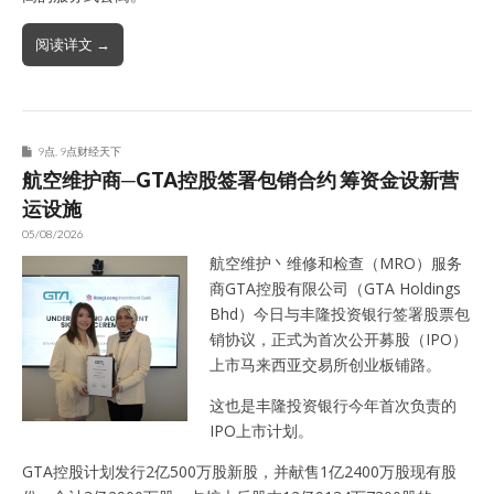
阅读详文 →
9点
,
9点财经天下
航空维护商─GTA控股签署包销合约 筹资金设新营
运设施
05/08/2026
航空维护丶维修和检查（MRO）服务
商GTA控股有限公司（GTA Holdings
Bhd）今日与丰隆投资银行签署股票包
销协议，正式为首次公开募股（IPO）
上市马来西亚交易所创业板铺路。
这也是丰隆投资银行今年首次负责的
IPO上市计划。
GTA控股计划发行2亿500万股新股，并献售1亿2400万股现有股