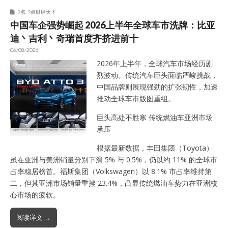
9点
,
9点财经天下
中国车企强势崛起 2026上半年全球车市洗牌：比亚
迪丶吉利丶奇瑞首度齐挤进前十
06/08/2026
2026年上半年，全球汽车市场经历剧
烈波动。传统汽车巨头面临严峻挑战，
中国品牌则展现强劲的扩张韧性，加速
推动全球车市版图重组。
巨头高处不胜寒 传统燃油车亚洲市场
承压
根据最新数据，丰田集团（Toyota）
虽在亚洲与美洲销量分别下滑 5% 与 0.5%，仍以约 11% 的全球市
占率稳居榜首。福斯集团（Volkswagen）以 8.1% 市占率维持第
二，但其亚洲市场销量重挫 23.4%，凸显传统燃油车势力在亚洲核
心市场的疲软。
阅读详文 →