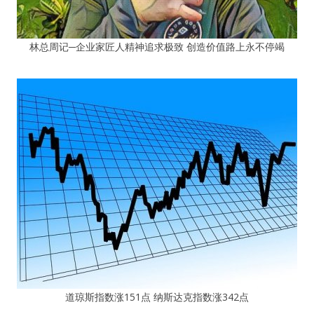
林总周记─企业家匠人精神追求极致 创造价值路上永不停竭
道琼斯指数涨151点 纳斯达克指数涨342点