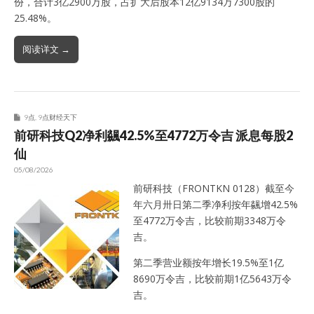
份，合计3亿2900万股，占扩大后股本12亿9134万7300股的
25.48%。
阅读详文 →
9点
,
9点财经天下
前研科技Q2净利飊42.5%至4772万令吉 派息每股2
仙
05/08/2026
前研科技（FRONTKN 0128）截至今
年六月卅日第二季净利按年飊增42.5%
至4772万令吉，比较前期3348万令
吉。
第二季营业额按年增长19.5%至1亿
8690万令吉，比较前期1亿5643万令
吉。