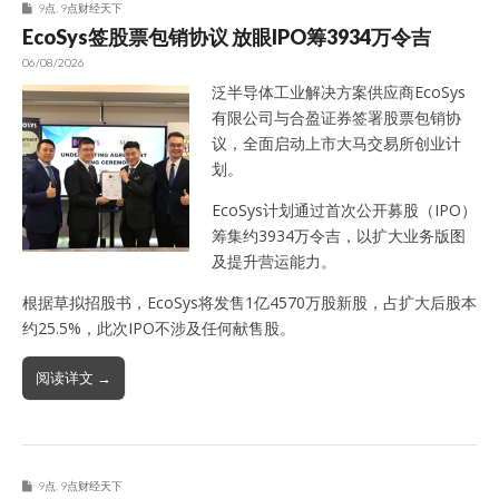
9点
,
9点财经天下
EcoSys签股票包销协议 放眼IPO筹3934万令吉
06/08/2026
泛半导体工业解决方案供应商EcoSys
有限公司与合盈证券签署股票包销协
议，全面启动上市大马交易所创业计
划。
EcoSys计划通过首次公开募股（IPO）
筹集约3934万令吉，以扩大业务版图
及提升营运能力。
根据草拟招股书，EcoSys将发售1亿4570万股新股，占扩大后股本
约25.5%，此次IPO不涉及任何献售股。
阅读详文 →
9点
,
9点财经天下