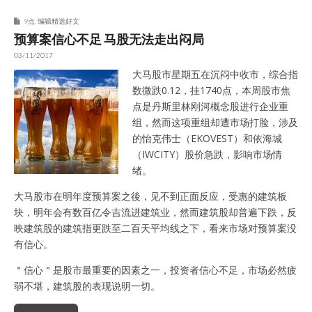
9点
,
编辑精选好文
预算案信心不足 马股无法走出闷局
03/11/2017
大马股市星期五在沉闷中收市，综合指
数微跌0.12，挂1740点，本周股市焦
点是丹斯里林刚河概念股进行企业重
组，然而这项重组却遭市场打脸，涉及
的怡克伟士（EKOVEST）和依海城
（IWCITY）股价急跌，影响市场情
绪。
大马股市在明年度预算案之後，见不到正面反应，受惠的建筑板
块，明年会有数百亿令吉流进建筑业，然而建筑股却普遍下跌，反
映建筑股的建筑指更跌至二百天平均线之下，看来市场对预算案没
有信心。
＂信心＂是股市最重要的因素之一，投资者信心不足，市场必然疲
弱不堪，建筑股的表现说明一切。