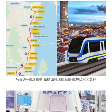
马资源─铁达联手 赢槟城珍珠线轻快铁30亿承包合约