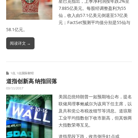
星巴克指出，上季净利润按年跌2%至
7.885亿美元。每股经调整盈利为55
仙，收入由57.1亿美元倒退至57亿美
元；FactSet预测平均值分别是55仙与
58.1亿元。
阅读详文 →
9点
,
9点国际财经
道指创新高 纳指回落
03/11/2017
美国总统特朗普一如预期地公布，提名
联储局理事鲍威尔为该局下任主席，以
及共和党公布税改细节等消息。道琼斯
工业平均指数创下收市新高，但其馀两
大指数荣辱互见。
道指早段下跌，收市倒升81点或