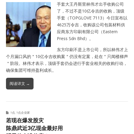
手套大王丹斯里林伟才出手收购公司
了，不过不是10亿令吉的收购，顶级
手套（TOPGLOVE 7113）今日宣布以
4625万令吉，收购该公司包装材料供
应商东方印刷有限公司（Eastern
Press Sdn Bhd）。
东方印刷不是上市公司，所以林伟才上
个月漏口风的＂10亿令吉收购案＂仍没有定案，处在＂只闻楼梯声
＂阶段。林伟才表示，顶级手套仍会进行手套业相关的收购行动，
确保集团可维持盈利成长。
阅读详文 →
9点
,
9点企业家
若现在爆发股灾
陈鼎武近3亿现金最好用