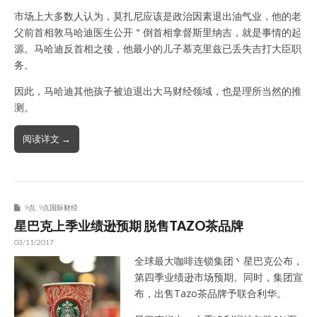
市场上大多数人认为，莫扎尼应该是政治因素退出油气业，他的老
父前首相敦马哈迪医生公开＂倒首相拿督斯里纳吉，就是事情的起
源。马哈迪反首相之後，他最小的儿子慕克里兹已丢失吉打大臣职
务。
因此，马哈迪其他孩子被迫退出大马财经领域，也是理所当然的推
测。
阅读详文 →
9点
,
9点国际财经
星巴克上季业绩逊预期 脱售TAZO茶品牌
03/11/2017
全球最大咖啡连锁集团丶星巴克公布，
第四季业绩逊市场预期。同时，集团宣
布，出售Tazo茶品牌予联合利华。