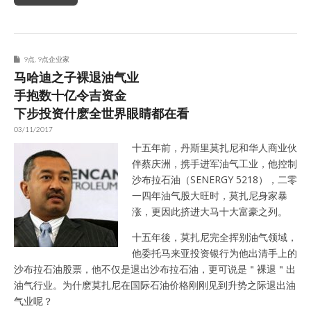
9点
,
9点企业家
马哈迪之子裸退油气业
手抱数十亿令吉资金
下步投资什麽全世界眼睛都在看
03/11/2017
十五年前，丹斯里莫扎尼和华人商业伙
伴蔡庆洲，携手进军油气工业，他控制
沙布拉石油（SENERGY 5218），二零
一四年油气股大旺时，莫扎尼身家暴
涨，更因此挤进大马十大富豪之列。
十五年後，莫扎尼完全挥别油气领域，
他委托马来亚投资银行为他出清手上的
沙布拉石油股票，他不仅是退出沙布拉石油，更可说是＂裸退＂出
油气行业。为什麽莫扎尼在国际石油价格刚刚见到升势之际退出油
气业呢？