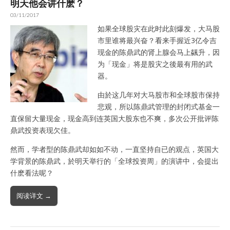
明天他会讲什麽？
03/11/2017
如果全球股灾在此时此刻爆发，大马股
市里谁将最兴奋？看来手握近3亿令吉
现金的陈鼎武的肾上腺会马上飊升，因
为「现金」将是股灾之後最有用的武
器。
由於这几年对大马股市和全球股市保持
悲观，所以陈鼎武管理的封闭式基金一
直保留大量现金，现金高到连英国大股东也不爽，多次公开批评陈
鼎武投资表现欠佳。
然而，学者型的陈鼎武却如如不动，一直坚持自已的观点，英国大
学背景的陈鼎武，於明天举行的「全球投资周」的演讲中，会提出
什麽看法呢？
阅读详文 →