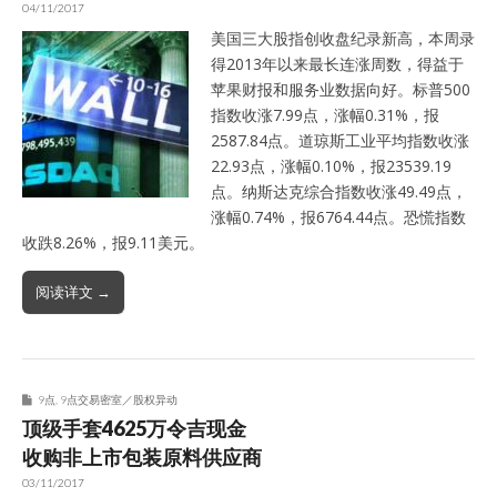
04/11/2017
美国三大股指创收盘纪录新高，本周录
得2013年以来最长连涨周数，得益于
苹果财报和服务业数据向好。标普500
指数收涨7.99点，涨幅0.31%，报
2587.84点。道琼斯工业平均指数收涨
22.93点，涨幅0.10%，报23539.19
点。纳斯达克综合指数收涨49.49点，
涨幅0.74%，报6764.44点。恐慌指数
收跌8.26%，报9.11美元。
阅读详文 →
9点
,
9点交易密室／股权异动
顶级手套4625万令吉现金
收购非上市包装原料供应商
03/11/2017