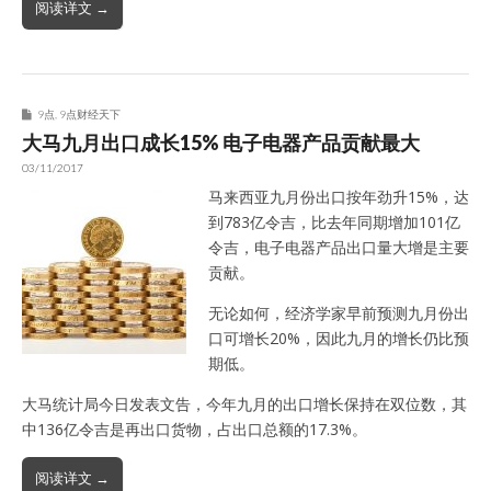
阅读详文 →
9点
,
9点财经天下
大马九月出口成长15% 电子电器产品贡献最大
03/11/2017
马来西亚九月份出口按年劲升15%，达
到783亿令吉，比去年同期增加101亿
令吉，电子电器产品出口量大增是主要
贡献。
无论如何，经济学家早前预测九月份出
口可增长20%，因此九月的增长仍比预
期低。
大马统计局今日发表文告，今年九月的出口增长保持在双位数，其
中136亿令吉是再出口货物，占出口总额的17.3%。
阅读详文 →