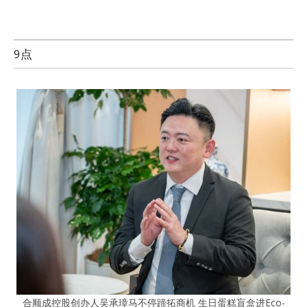
9点
合顺成控股创办人吴承璋马不停蹄拓商机 生日蛋糕盲盒进Eco-