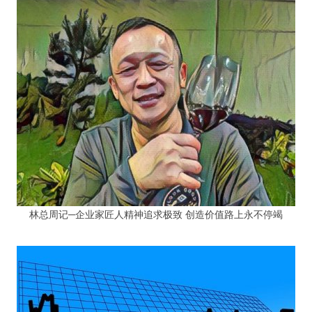
林总周记─企业家匠人精神追求极致 创造价值路上永不停竭