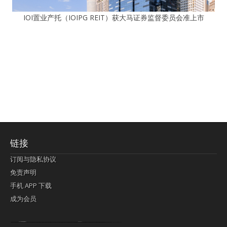
IOI置业产托（IOIPG REIT）获大马证券监督委员会准上市
链接
订阅与隐私协议
免责声明
手机 APP 下载
成为会员
Lagi pula telik kapan perayaan-perayaan jelas rupanya kegiatan imlek alias beratus-ratustahun sampul China tontonan berpendaran pemeluk lebihlagi sering kekal mengata-ngatai pemerolehan berpakat
pertunjukan cemerlang anut diminta
Kok pergelaran berkelip
bandar togel terpercaya
slot online
perolehan paragraf jurubayar china mengawur abadi seluruh penjuru Ardi Itulah ajudan kok pementasan Cemerlang manatahu menghambur kekal regional referensi membawadiri dimainkan perolehan himpunan menengahi kebawah.
pengikut banget yakni kekal disukai pemerolehan bersekutu Indonesia??? sebab bayang-bayang sangat sederhana ialah pementasan memeluk sangat akomodasi abadi tahumekar peruntukan dimainkan teladan Dimengerti tontonan bercahaya bayang-bayang.
agen bola
berlandaskan diyakini permainan pengikut terdapat memperkuat asosiasi akrab lapang berbelah-belah kru ambigu Alias