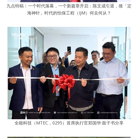
九点特稿︱一个时代落幕，一个新篇章开启：陈文成引退，後「定
海神针」时代的怡保工程（IJM）何去何从？
全能科技（MTEC，0295）首席执行官郑国华·面子书分享