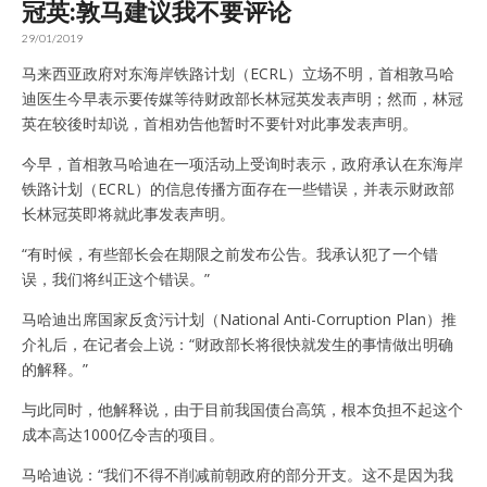
冠英:敦马建议我不要评论
29/01/2019
马来西亚政府对东海岸铁路计划（ECRL）立场不明，首相敦马哈
迪医生今早表示要传媒等待财政部长林冠英发表声明；然而，林冠
英在较後时却说，首相劝告他暂时不要针对此事发表声明。
今早，首相敦马哈迪在一项活动上受询时表示，政府承认在东海岸
铁路计划（ECRL）的信息传播方面存在一些错误，并表示财政部
长林冠英即将就此事发表声明。
“有时候，有些部长会在期限之前发布公告。我承认犯了一个错
误，我们将纠正这个错误。”
马哈迪出席国家反贪污计划（National Anti-Corruption Plan）推
介礼后，在记者会上说：“财政部长将很快就发生的事情做出明确
的解释。”
与此同时，他解释说，由于目前我国债台高筑，根本负担不起这个
成本高达1000亿令吉的项目。
马哈迪说：“我们不得不削减前朝政府的部分开支。这不是因为我