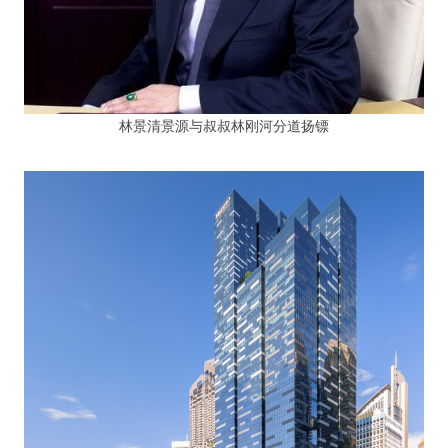
林景清景源与叔叔林刚河分道扬镖