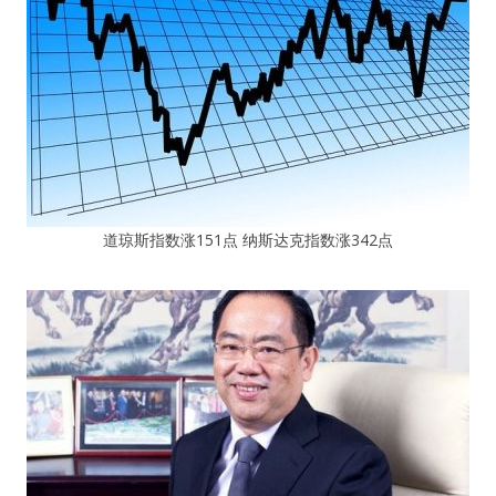
道琼斯指数涨151点 纳斯达克指数涨342点