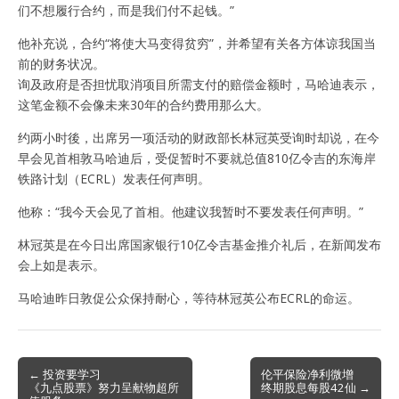
们不想履行合约，而是我们付不起钱。”
他补充说，合约“将使大马变得贫穷”，并希望有关各方体谅我国当
前的财务状况。
询及政府是否担忧取消项目所需支付的赔偿金额时，马哈迪表示，
这笔金额不会像未来30年的合约费用那么大。
约两小时後，出席另一项活动的财政部长林冠英受询时却说，在今
早会见首相敦马哈迪后，受促暂时不要就总值810亿令吉的东海岸
铁路计划（ECRL）发表任何声明。
他称：“我今天会见了首相。他建议我暂时不要发表任何声明。”
林冠英是在今日出席国家银行10亿令吉基金推介礼后，在新闻发布
会上如是表示。
马哈迪昨日敦促公众保持耐心，等待林冠英公布ECRL的命运。
Post
← 投资要学习
伦平保险净利微增
《九点股票》努力呈献物超所
终期股息每股42仙 →
navigation