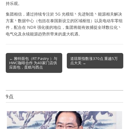
持乐观。
集团相信，通过持续专注於 5G 光模组丶先进制造丶能源相关解决
方案丶数据中心（包括在泰国新设立的区域枢纽）以及电动车零组
件，配合在 NDR 强化後的地位，集团将能有效捕捉全球数位化丶
电气化及永续能源趋势所带来的庞大机遇。
Post
← 雅特面包（RT Pastry ）与
道琼斯指数涨370点 重越5万
HWC咖啡合作 为40家门店供
点大关 →
navigation
应面包，蛋糕与西点
9点