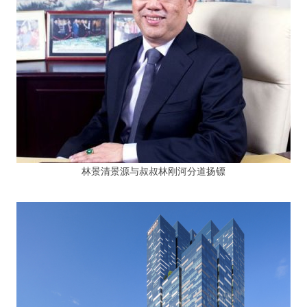
林景清景源与叔叔林刚河分道扬镖