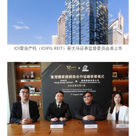
IOI置业产托（IOIPG REIT）获大马证券监督委员会准上市