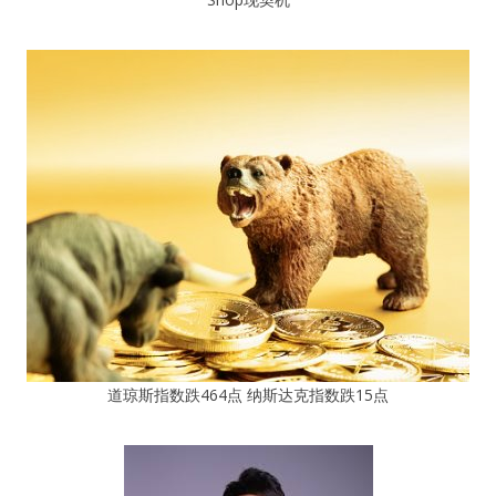
道琼斯指数跌464点 纳斯达克指数跌15点