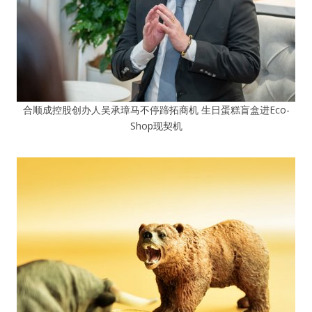
合顺成控股创办人吴承璋马不停蹄拓商机 生日蛋糕盲盒进Eco-
Shop现契机