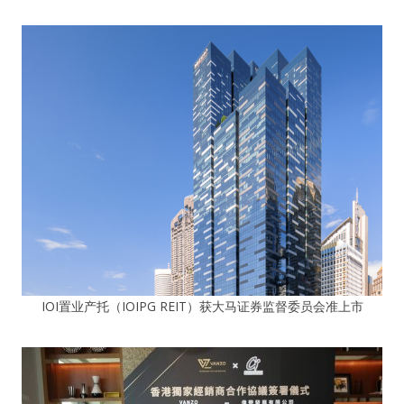
IOI置业产托（IOIPG REIT）获大马证券监督委员会准上市