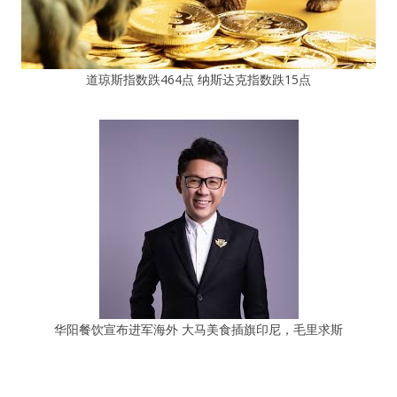
道琼斯指数跌464点 纳斯达克指数跌15点
华阳餐饮宣布进军海外 大马美食插旗印尼，毛里求斯