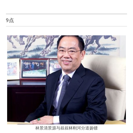
9点
林景清景源与叔叔林刚河分道扬镖