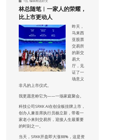
9点
,
编辑精选好文
林总随笔︱一家人的荣耀，
比上市更动人
昨天，
马来西
亚股票
交易所
的新交
易大
厅，见
证了一
场意义
非凡的上市仪式。
我更愿意称它为——一场家庭聚会。
科技公司SRKK AI在创业板挂牌上市，
创办人兼首席执行员杨立新，带着一
家老小来到交易所，迎接人生最重要
的时刻之一。
当天，SRKK开盘即大涨88%，这是资