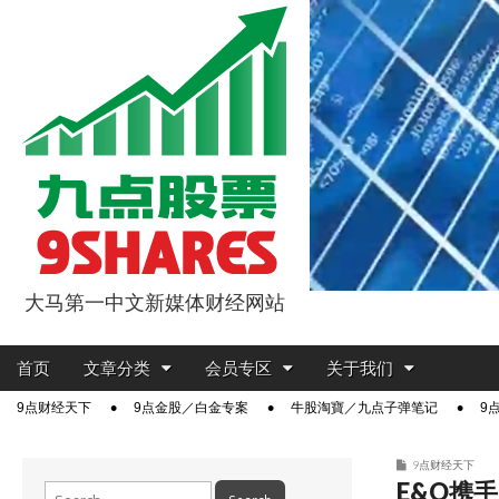
大马第一中文新媒体财经网站
9点股票
Main
Skip
首页
文章分类
会员专区
关于我们
menu
to
Sub
9点财经天下
9点金股／白金专案
牛股淘寶／九点子弹笔记
9
content
menu
9点财经天下
E&O携
Search