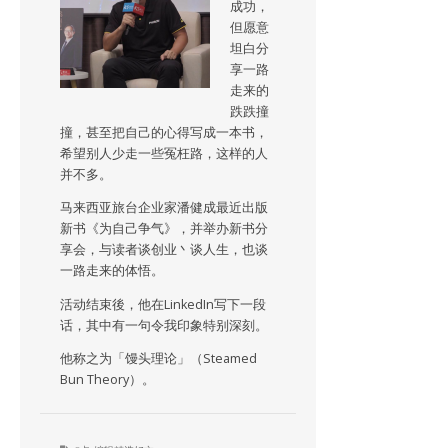
成功，
但愿意
坦白分
享一路
走来的
跌跌撞
撞，甚至把自己的心得写成一本书，
希望别人少走一些冤枉路，这样的人
并不多。
马来西亚旅台企业家潘健成最近出版
新书《为自己争气》，并举办新书分
享会，与读者谈创业丶谈人生，也谈
一路走来的体悟。
活动结束後，他在LinkedIn写下一段
话，其中有一句令我印象特别深刻。
他称之为「馒头理论」（Steamed
Bun Theory）。