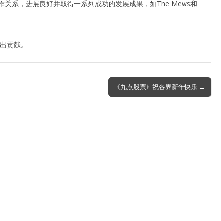
动产合作关系，进展良好并取得一系列成功的发展成果，如The Mews和
作出贡献。
《九点股票》祝各界新年快乐 →