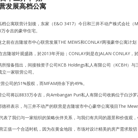
营发展高档公寓
档公寓联营计划後，东家（E&O 3417）今日和三井不动产株式会社（Mitsu
00万令吉的豪华住宅。
之前在吉隆坡市中心联营发展THE MEWS和CONLAY两项豪华公寓
是在吉隆坡叶观盛路，於2013年开始；CONLAY则是在JALAN CONLA
所报备指出，间接独资子公司KCB Holdings私人有限公司（KCB
将成立一家联营公司。
联营公司的51%股权，而MFAM持余下的49%。
公司将以8833万令吉，向Ambangan Puri私人有限公司收购位于白沙
德祥表示，与三井不动产的联营是吉隆坡市中心豪华公寓项目The Mews及
，代表了我们与一家组织的策略伙伴关系，与我们有共同的愿景和价值观，
联营正值一个合适时机，因为在黄金地段，市场对设计精美的房产需求殷切