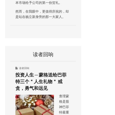
本市场给予公司的第一份贺礼。
然而，在我眼中，更值得庆祝的，却
是站在杨立新身旁的那一大家人。
读者回响
读者回响
投资人生 ─ 蒙格送给巴菲
特三个＂人生礼物＂ 戒
贪，勇气和远见
查理蒙
格是股
神巴菲
特最重