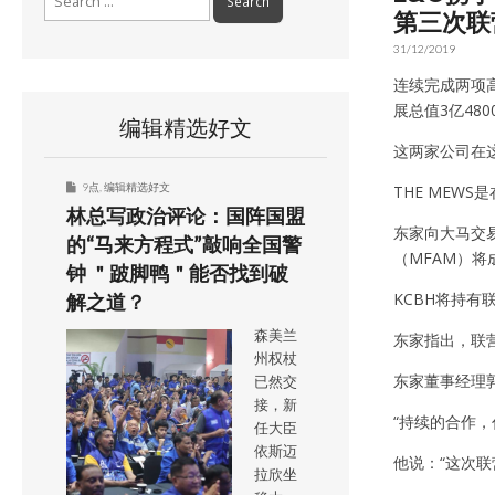
for:
第三次联
31/12/2019
连续完成两项高
展总值3亿48
编辑精选好文
这两家公司在这
9点
,
编辑精选好文
THE MEWS
林总写政治评论：国阵国盟
东家向大马交易
的“马来方程式”敲响全国警
（MFAM）
钟 ＂跛脚鸭＂能否找到破
KCBH将持有
解之道？
森美兰
东家指出，联营
州权杖
东家董事经理郭
已然交
接，新
“持续的合作
任大臣
依斯迈
他说：“这次
拉欣坐