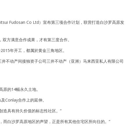
i Fudosan Co Ltd）宣布第三项合作计划，联营打造白沙罗高原发
计划，双方满意合作成果，才有第三度合作。
Y，於2015年开工，都属於黄金三角地区。
H）与三井不动产间接独资子公司三井不动产（亚洲）马来西亚私人有限公司
罗高原的14幅永久土地。
Conlay合作上的延伸。
创造具有持久价值的标志性社区。”
，而白沙罗高原地区的声望，正是所有其他住宅区所向往的。”