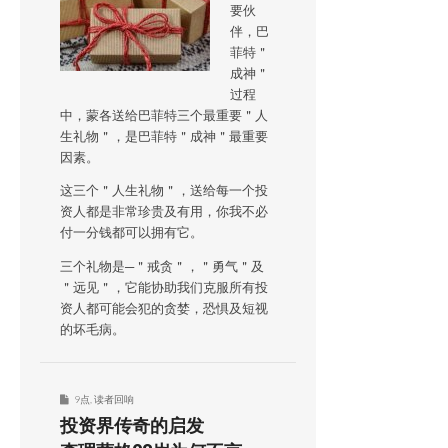
要伙
伴，巴
菲特＂
成神＂
过程
中，蒙各送给巴菲特三个最重要＂人
生礼物＂，是巴菲特＂成神＂最重要
因素。
这三个＂人生礼物＂，送给每一个投
资人都是非常珍贵及有用，你我不必
付一分钱都可以拥有它。
三个礼物是─＂戒贪＂，＂勇气＂及
＂远见＂，它能协助我们克服所有投
资人都可能会犯的贪婪，恐惧及短视
的坏毛病。
9点
,
读者回响
投资界传奇的启发