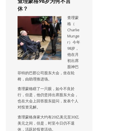
查理蒙格98岁为何不言
休？
查理蒙
格（
Charlie
Munge
r）今年
98岁，
他在月
初出席
股神巴
菲特的巴郡公司股东大会，坐在轮
椅，由助理推进场。
查理蒙格瞎了一只眼，如今不良於
行，但是，他仍坚持出席股东大会，
也在大会上回答股东提问，发表个人
对投资见解。
查理蒙格身家大约有20亿美元至30亿
美元之间，但是，时至今日仍不退
休，活跃於投资活动。