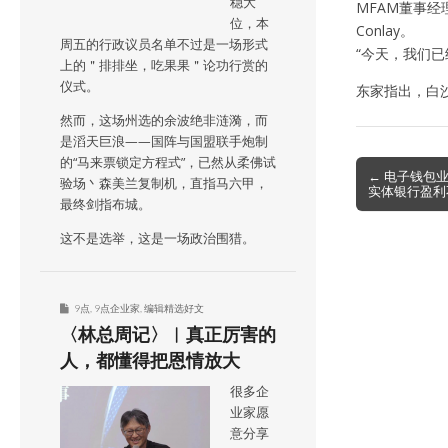
稳大
MFAM董事经理
位，本
Conlay。
周五的行政议员名单不过是一场形式
“今天，我们
上的＂排排坐，吃果果＂论功行赏的
仪式。
东家指出，白沙
然而，这场州选的余波绝非涟漪，而
是滔天巨浪——国阵与国盟联手炮制
的“马来票锁定方程式”，已然从柔佛试
Post
← 电子钱包
验场丶森美兰复制机，直指马六甲，
实体银行盈利
navigation
最终剑指布城。
这不是选举，这是一场政治围猎。
9点
,
9点企业家
,
编辑精选好文
〈林总周记〉︱真正厉害的
人，都懂得把恩情放大
很多企
业家愿
意分享