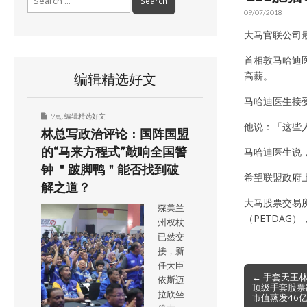
for:
09/07/2018
大马官联公司
首相敦马哈迪
高薪。
编辑精选好文
马哈迪医生接受
9点
,
编辑精选好文
他说：「这些
林总写政治评论：国阵国盟
的“马来方程式”敲响全国警
马哈迪医生说
钟 ＂跛脚鸭＂能否找到破
希望联盟政府
解之道？
大马股票交易所
森美兰
（PETDAG）
州权杖
已然交
接，新
任大臣
Post
← 手套天王
依斯迈
顶级手套股票跌
navigation
拉欣坐
市值蒸发46