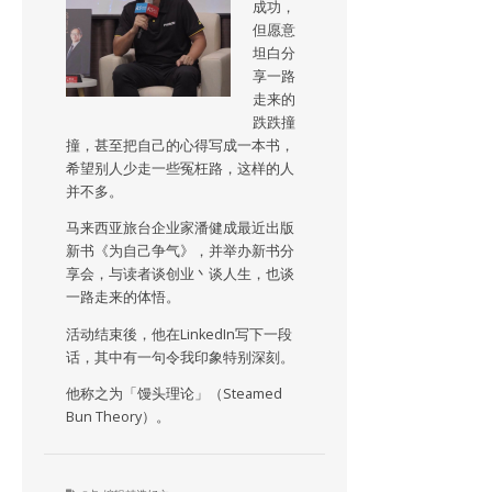
成功，
但愿意
坦白分
享一路
走来的
跌跌撞
撞，甚至把自己的心得写成一本书，
希望别人少走一些冤枉路，这样的人
并不多。
马来西亚旅台企业家潘健成最近出版
新书《为自己争气》，并举办新书分
享会，与读者谈创业丶谈人生，也谈
一路走来的体悟。
活动结束後，他在LinkedIn写下一段
话，其中有一句令我印象特别深刻。
他称之为「馒头理论」（Steamed
Bun Theory）。