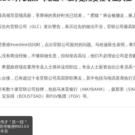
最高领导层领高薪，享厚禄的美好时光已结束，＂肥猫＂将会被撤走，换
医生向官联公司（GLC）发出警告，表示过去的做法不当，官联公司最高
香港Investine访问时，点出官联公司面对的问题。马哈迪医生表明
人没有商业经验，不懂得做生意，但却坐在高位，他们不必理会公司是否
，希盟政府现在要用专业人士填补这些职位，专业人士薪资会比公务员高
上台後，已有超过十名官联公司高层辞职离去，其中包括马电讯首席执行
有数十家官联公司挂牌，包括马来亚银行（MAYBANK），森那美（SIM
，宝实得（BOUSTEAD）和FGV集团（FGV）等。
林伟才＂跌一跤＂
停板挫RM3.63
亿令吉