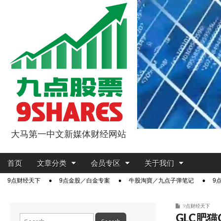
大马第一中文新媒体财经网站
9点股票
Main
Skip
首页
文章分类
会员专区
关于我们
menu
to
Sub
9点财经天下
9点金股／白金专案
牛股淘寶／九点子弹笔记
9
content
menu
9点财经天下
GLC肥
Search