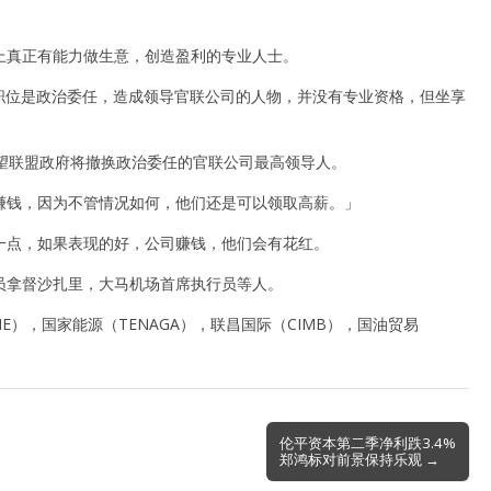
上真正有能力做生意，创造盈利的专业人士。
职位是政治委任，造成领导官联公司的人物，并没有专业资格，但坐享
，希望联盟政府将撤换政治委任的官联公司最高领导人。
赚钱，因为不管情况如何，他们还是可以领取高薪。」
一点，如果表现的好，公司赚钱，他们会有花红。
员拿督沙扎里，大马机场首席执行员等人。
E），国家能源（TENAGA），联昌国际（CIMB），国油贸易
伦平资本第二季净利跌3.4%
郑鸿标对前景保持乐观 →