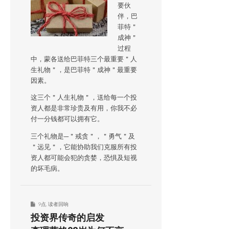
要伙
伴，巴
菲特＂
成神＂
过程
中，蒙各送给巴菲特三个最重要＂人
生礼物＂，是巴菲特＂成神＂最重要
因素。
这三个＂人生礼物＂，送给每一个投
资人都是非常珍贵及有用，你我不必
付一分钱都可以拥有它。
三个礼物是─＂戒贪＂，＂勇气＂及
＂远见＂，它能协助我们克服所有投
资人都可能会犯的贪婪，恐惧及短视
的坏毛病。
9点
,
读者回响
投资界传奇的启发