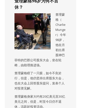
查理蒙格98岁为何不言
休？
查理蒙
格（
Charlie
Munge
r）今年
98岁，
他在月
初出席
股神巴
菲特的巴郡公司股东大会，坐在轮
椅，由助理推进场。
查理蒙格瞎了一只眼，如今不良於
行，但是，他仍坚持出席股东大会，
也在大会上回答股东提问，发表个人
对投资见解。
查理蒙格身家大约有20亿美元至30亿
美元之间，但是，时至今日仍不退
休，活跃於投资活动。