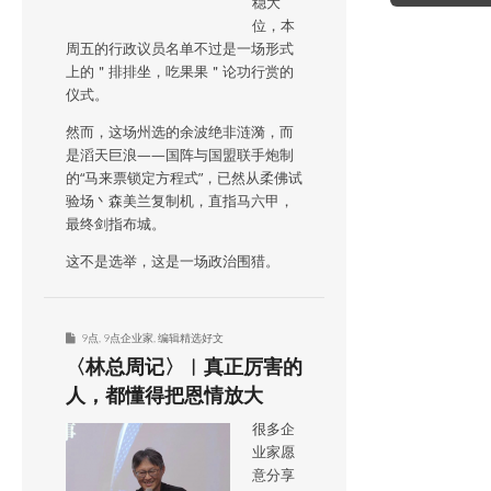
稳大
位，本
周五的行政议员名单不过是一场形式
上的＂排排坐，吃果果＂论功行赏的
仪式。
然而，这场州选的余波绝非涟漪，而
是滔天巨浪——国阵与国盟联手炮制
的“马来票锁定方程式”，已然从柔佛试
验场丶森美兰复制机，直指马六甲，
最终剑指布城。
这不是选举，这是一场政治围猎。
9点
,
9点企业家
,
编辑精选好文
〈林总周记〉︱真正厉害的
人，都懂得把恩情放大
很多企
业家愿
意分享