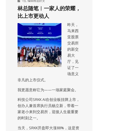
9点
,
编辑精选好文
林总随笔︱一家人的荣耀，
比上市更动人
昨天，
马来西
亚股票
交易所
的新交
易大
厅，见
证了一
场意义
非凡的上市仪式。
我更愿意称它为——一场家庭聚会。
科技公司SRKK AI在创业板挂牌上市，
创办人兼首席执行员杨立新，带着一
家老小来到交易所，迎接人生最重要
的时刻之一。
当天，SRKK开盘即大涨88%，这是资