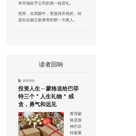
本市场给予公司的第一份贺礼。
然而，在我眼中，更值得庆祝的，却
是站在杨立新身旁的那一大家人。
读者回响
读者回响
投资人生 ─ 蒙格送给巴菲
特三个＂人生礼物＂ 戒
贪，勇气和远见
查理蒙
格是股
神巴菲
特最重