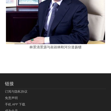
林景清景源与叔叔林刚河分道扬镖
链接
订阅与隐私协议
免责声明
手机 APP 下载
成为会员