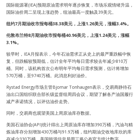
国际能源署(IEA)预期原油需求明年逐步恢复，市场乐观情绪升温，
国际油价周二呈现上涨趋势，纽油最高一度触及39美元。
纽约
7月
期油收市报
每桶
38.38美元，上涨1.26美元，涨幅3.4%。
伦敦布兰特
8月
期油收市报每桶40.96美元，
上涨
1.24美元，涨幅
3.1%
。
较早时，IEA月报表示，今年石油需求正从史上的最严重跌幅中恢
复，但跌幅较预期低，估计全年平均每日需求较去年减少810万
桶。同时，该机构首次公布明年平均每日需求预测，估计将增加
570万桶，至9740万桶。此消息利好油价。
Rystad Energy市场主管Bjornar Tonhaugen表示，交易商静待石
油出口国组织联合部长级监督组周四会议，期望了解各产油国履行
减产承诺情况，以评估油价走势。
同时，交易商也观望美国上周原油库存数据。
美国石油协会(API)统计得出上周原油库存增加390万桶，汽油与精
炼油库存分别增加430万桶与91.9万桶，纽约期油交收地库欣的库
存减少330万桶。美国能源信息局周三将公布官方统计数字。