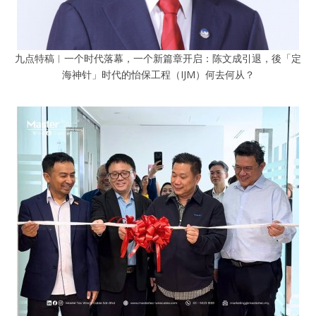
九点特稿︱一个时代落幕，一个新篇章开启：陈文成引退，後「定
海神针」时代的怡保工程（IJM）何去何从？