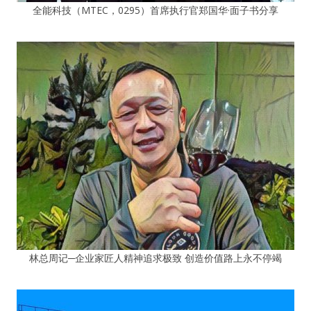
全能科技（MTEC，0295）首席执行官郑国华·面子书分享
林总周记─企业家匠人精神追求极致 创造价值路上永不停竭