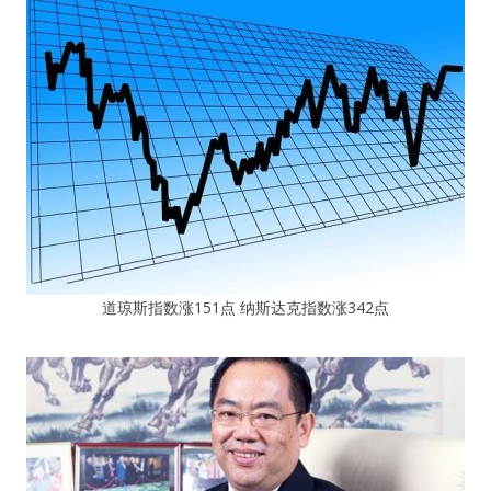
道琼斯指数涨151点 纳斯达克指数涨342点