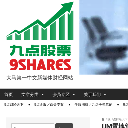
大马第一中文新媒体财经网站
9点股票
Main
Skip
首页
文章分类
会员专区
关于我们
menu
to
Sub
9点财经天下
9点金股／白金专案
牛股淘寶／九点子弹笔记
9
content
menu
9点
,
9点财经天下
IJM置地
Search