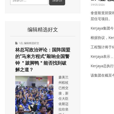
for:
19/05/2026
拿督斯里郑荣和旗
层住宅项目。
Kerjaya集
编辑精选好文
根据协议，Ke
9点
,
编辑精选好文
工程预计将于6
林总写政治评论：国阵国盟
的“马来方程式”敲响全国警
Kerjaya表
钟 ＂跛脚鸭＂能否找到破
Kerjaya
解之道？
该集团在截至今
森美兰
州权杖
已然交
接，新
任大臣
依斯迈
拉欣坐