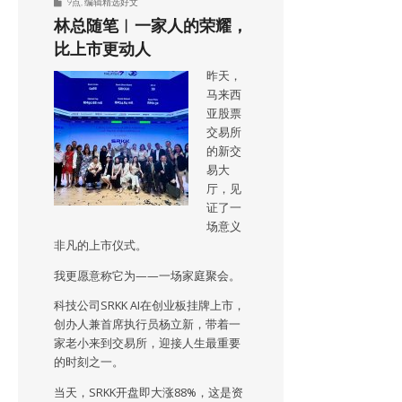
9点
,
编辑精选好文
林总随笔︱一家人的荣耀，
比上市更动人
昨天，
马来西
亚股票
交易所
的新交
易大
厅，见
证了一
场意义
非凡的上市仪式。
我更愿意称它为——一场家庭聚会。
科技公司SRKK AI在创业板挂牌上市，
创办人兼首席执行员杨立新，带着一
家老小来到交易所，迎接人生最重要
的时刻之一。
当天，SRKK开盘即大涨88%，这是资