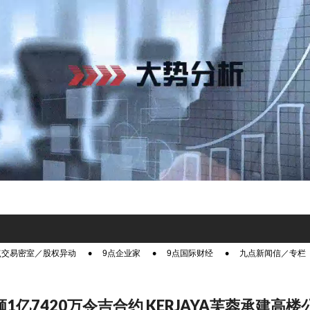
点交易密室／股权异动
9点企业家
9点国际财经
九点新闻信／专栏
颁1亿7420万令吉合约 KERJAYA芙蓉承建高楼