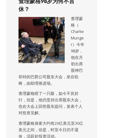
查理蒙格98岁为何不言
休？
查理蒙
格（
Charlie
Munge
r）今年
98岁，
他在月
初出席
股神巴
菲特的巴郡公司股东大会，坐在轮
椅，由助理推进场。
查理蒙格瞎了一只眼，如今不良於
行，但是，他仍坚持出席股东大会，
也在大会上回答股东提问，发表个人
对投资见解。
查理蒙格身家大约有20亿美元至30亿
美元之间，但是，时至今日仍不退
休，活跃於投资活动。