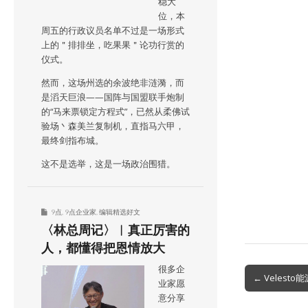
稳大
位，本
周五的行政议员名单不过是一场形式
上的＂排排坐，吃果果＂论功行赏的
仪式。
然而，这场州选的余波绝非涟漪，而
是滔天巨浪——国阵与国盟联手炮制
的“马来票锁定方程式”，已然从柔佛试
验场丶森美兰复制机，直指马六甲，
最终剑指布城。
这不是选举，这是一场政治围猎。
9点
,
9点企业家
,
编辑精选好文
〈林总周记〉︱真正厉害的
人，都懂得把恩情放大
很多企
Post
← Velest
业家愿
navigation
意分享