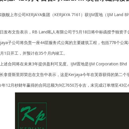
舰上市公司KERJAYA集团（KERJAYA 7161）获IJM置地（IJM L
团今日发布文告表示，RB Land私人有限公司于5月18日将中标函授予独资子公司
rjaya子公司将负责一座44层服务式公寓的主要建筑工程，包括778个
月1日开工，并预计在35个月内竣工。
示，上述合同将在未来3年提供盈利可见度。IJM置地是IJM Corporation B
总执行长拿督斯里郑荣忠在文告中表示，这是Kerjaya今年在芙蓉获得的第二
年12月杪财年赢得的合同总额为9亿7650万令吉，未完成订单增至43亿