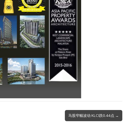
马股窄幅波动 KLCI跌0.44点 →