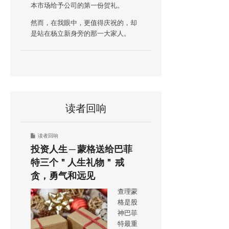
本市场给予公司的第一份贺礼。
然而，在我眼中，更值得庆祝的，却
是站在杨立新身旁的那一大家人。
读者回响
读者回响
投资人生 ─ 蒙格送给巴菲
特三个＂人生礼物＂ 戒
贪，勇气和远见
查理蒙
格是股
神巴菲
特最重