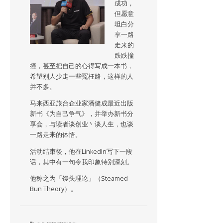
成功，
但愿意
坦白分
享一路
走来的
跌跌撞
撞，甚至把自己的心得写成一本书，
希望别人少走一些冤枉路，这样的人
并不多。
马来西亚旅台企业家潘健成最近出版
新书《为自己争气》，并举办新书分
享会，与读者谈创业丶谈人生，也谈
一路走来的体悟。
活动结束後，他在LinkedIn写下一段
话，其中有一句令我印象特别深刻。
他称之为「馒头理论」（Steamed
Bun Theory）。