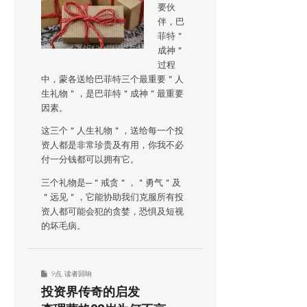
要伙
伴，巴
菲特＂
成神＂
过程
中，蒙各送给巴菲特三个最重要＂人
生礼物＂，是巴菲特＂成神＂最重要
因素。
这三个＂人生礼物＂，送给每一个投
资人都是非常珍贵及有用，你我不必
付一分钱都可以拥有它。
三个礼物是─＂戒贪＂，＂勇气＂及
＂远见＂，它能协助我们克服所有投
资人都可能会犯的贪婪，恐惧及短视
的坏毛病。
9点
,
读者回响
投资界传奇的启发