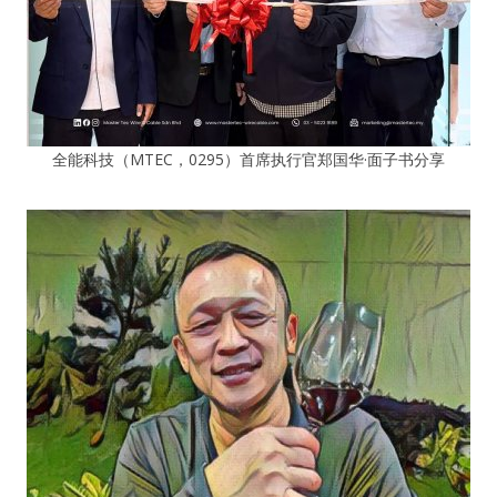
全能科技（MTEC，0295）首席执行官郑国华·面子书分享