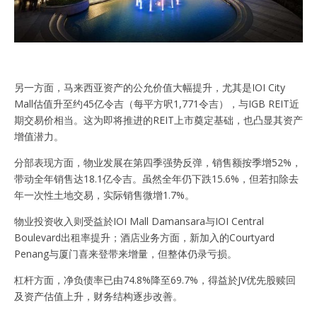
另一方面，马来西亚资产的公允价值大幅提升，尤其是IOI City
Mall估值升至约45亿令吉（每平方呎1,771令吉），与IGB REIT近
期交易价相当。这为即将推进的REIT上市奠定基础，也凸显其资产
增值潜力。
分部表现方面，物业发展在第四季强势反弹，销售额按季增52%，
带动全年销售达18.1亿令吉。虽然全年仍下跌15.6%，但若扣除去
年一次性土地交易，实际销售微增1.7%。
物业投资收入则受益於IOI Mall Damansara与IOI Central
Boulevard出租率提升；酒店业务方面，新加入的Courtyard
Penang与厦门喜来登带来增量，但整体仍录亏损。
杠杆方面，净负债率已由74.8%降至69.7%，得益於JV优先股赎回
及资产估值上升，财务结构逐步改善。