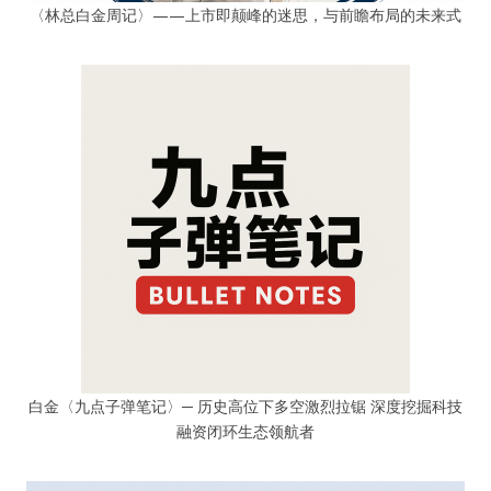
〈林总白金周记〉——上市即颠峰的迷思，与前瞻布局的未来式
白金〈九点子弹笔记〉─ 历史高位下多空激烈拉锯 深度挖掘科技
融资闭环生态领航者