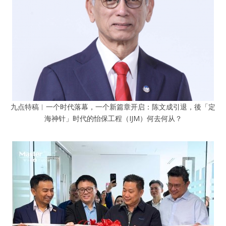
九点特稿︱一个时代落幕，一个新篇章开启：陈文成引退，後「定
海神针」时代的怡保工程（IJM）何去何从？