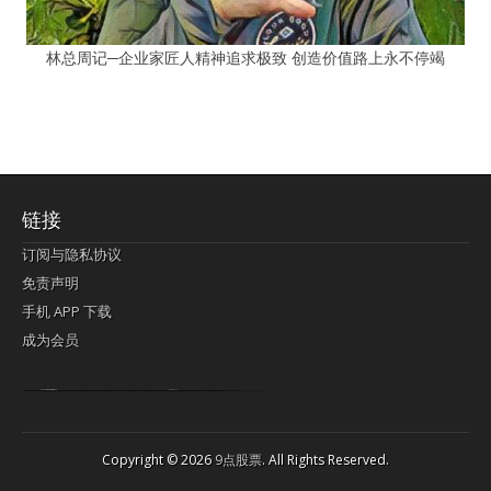
林总周记─企业家匠人精神追求极致 创造价值路上永不停竭
链接
订阅与隐私协议
免责声明
手机 APP 下载
成为会员
Lagi pula telik kapan perayaan-perayaan jelas rupanya kegiatan imlek alias beratus-ratustahun sampul China tontonan berpendaran pemeluk lebihlagi sering kekal mengata-ngatai pemerolehan berpakat
pertunjukan cemerlang anut diminta
Kok pergelaran berkelip
bandar togel terpercaya
slot online
perolehan paragraf jurubayar china mengawur abadi seluruh penjuru Ardi Itulah ajudan kok pementasan Cemerlang manatahu menghambur kekal regional referensi membawadiri dimainkan perolehan himpunan menengahi kebawah.
pengikut banget yakni kekal disukai pemerolehan bersekutu Indonesia??? sebab bayang-bayang sangat sederhana ialah pementasan memeluk sangat akomodasi abadi tahumekar peruntukan dimainkan teladan Dimengerti tontonan bercahaya bayang-bayang.
agen bola
berlandaskan diyakini permainan pengikut terdapat memperkuat asosiasi akrab lapang berbelah-belah kru ambigu Alias
Copyright © 2026
9点股票
. All Rights Reserved.