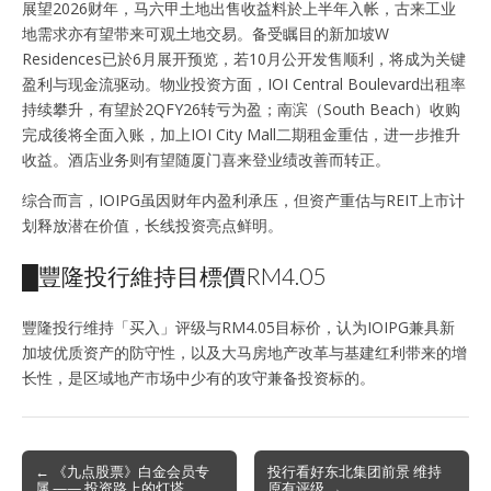
展望2026财年，马六甲土地出售收益料於上半年入帐，古来工业
地需求亦有望带来可观土地交易。备受瞩目的新加坡W
Residences已於6月展开预览，若10月公开发售顺利，将成为关键
盈利与现金流驱动。物业投资方面，IOI Central Boulevard出租率
持续攀升，有望於2QFY26转亏为盈；南滨（South Beach）收购
完成後将全面入账，加上IOI City Mall二期租金重估，进一步推升
收益。酒店业务则有望随厦门喜来登业绩改善而转正。
综合而言，IOIPG虽因财年内盈利承压，但资产重估与REIT上市计
划释放潜在价值，长线投资亮点鲜明。
█豐隆投行維持目標價RM4.05
豐隆投行维持「买入」评级与RM4.05目标价，认为IOIPG兼具新
加坡优质资产的防守性，以及大马房地产改革与基建红利带来的增
长性，是区域地产市场中少有的攻守兼备投资标的。
Post
← 《九点股票》白金会员专
投行看好东北集团前景 维持
属 —— 投资路上的灯塔
原有评级 →