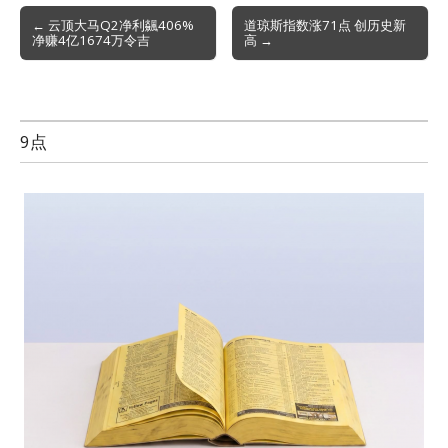
Post
← 云顶大马Q2净利飊406%
道琼斯指数涨71点 创历史新
净赚4亿1674万令吉
高 →
navigation
9点