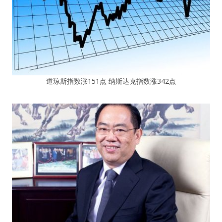
道琼斯指数涨151点 纳斯达克指数涨342点