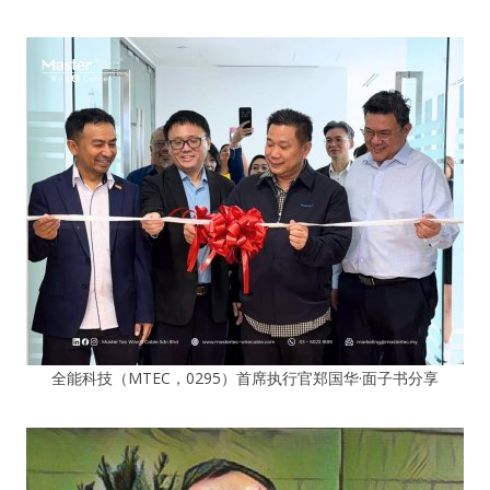
全能科技（MTEC，0295）首席执行官郑国华·面子书分享