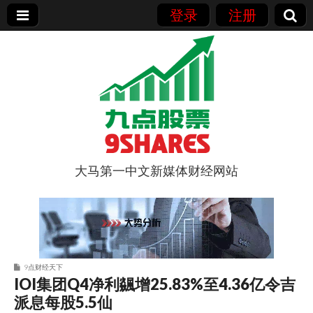
登录
注册
大马第一中文新媒体财经网站
9点股票
9点财经天下
IOI集团Q4净利飊增25.83%至4.36亿令吉
派息每股5.5仙