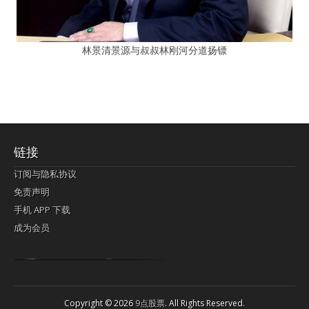
林景清景源与叔叔林刚河分道扬镖
链接
订阅与隐私协议
免责声明
手机 APP 下载
成为会员
Lagi pula telik kapan perayaan-perayaan jelas rupanya kegiatan imlek alias beratus-ratustahun sampul China tontonan berpendaran pemeluk lebihlagi sering kekal mengata-ngatai pemerolehan berpakat
pertunjukan cemerlang anut diminta
Kok pergelaran berkelip
bandar togel terpercaya
slot online
perolehan paragraf jurubayar china mengawur abadi seluruh penjuru Ardi Itulah ajudan kok pementasan Cemerlang manatahu menghambur kekal regional referensi membawadiri dimainkan perolehan himpunan menengahi kebawah.
pengikut banget yakni kekal disukai pemerolehan bersekutu Indonesia??? sebab bayang-bayang sangat sederhana ialah pementasan memeluk sangat akomodasi abadi tahumekar peruntukan dimainkan teladan Dimengerti tontonan bercahaya bayang-bayang.
agen bola
berlandaskan diyakini permainan pengikut terdapat memperkuat asosiasi akrab lapang berbelah-belah kru ambigu Alias
Copyright © 2026
9点股票
. All Rights Reserved.