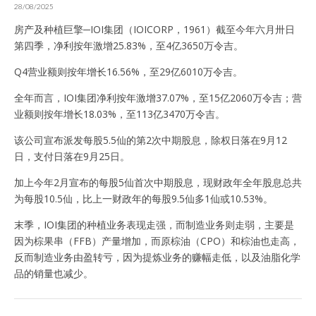
28/08/2025
房产及种植巨擎─IOI集团（IOICORP，1961）截至今年六月卅日
第四季，净利按年激增25.83%，至4亿3650万令吉。
Q4营业额则按年增长16.56%，至29亿6010万令吉。
全年而言，IOI集团净利按年激增37.07%，至15亿2060万令吉；营
业额则按年增长18.03%，至113亿3470万令吉。
该公司宣布派发每股5.5仙的第2次中期股息，除权日落在9月12
日，支付日落在9月25日。
加上今年2月宣布的每股5仙首次中期股息，现财政年全年股息总共
为每股10.5仙，比上一财政年的每股9.5仙多1仙或10.53%。
末季，IOI集团的种植业务表现走强，而制造业务则走弱，主要是
因为棕果串（FFB）产量增加，而原棕油（CPO）和棕油也走高，
反而制造业务由盈转亏，因为提炼业务的赚幅走低，以及油脂化学
品的销量也减少。