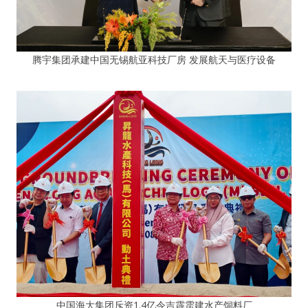
腾宇集团承建中国无锡航亚科技厂房 发展航天与医疗设备
中国海大集团斥资1.4亿令吉霹雳建水产饲料厂