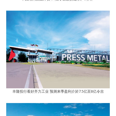
丰隆投行看好齐力工业 预测来季盈利介於7.5亿至8亿令吉