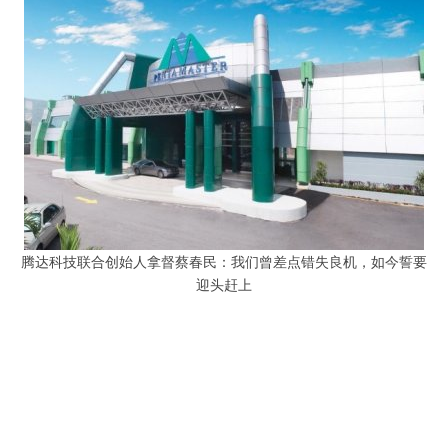
腾达科技联合创始人拿督蔡春民：我们曾差点错失良机，如今誓要
迎头赶上