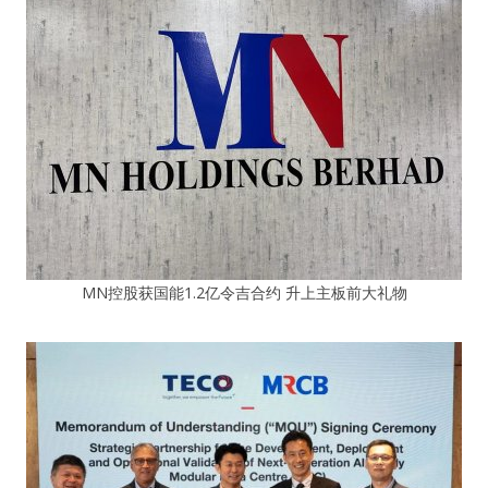
MN控股获国能1.2亿令吉合约 升上主板前大礼物