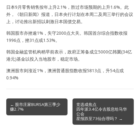
日本9月零售销售按年上升2.1%，胜过市场预期的上升1.6%。此
外，《朝日新闻》报道，日本央行计划在本周二及周三举行的会议
上，讨论推出新招以刺激日本国债交易。
韩国股市亦挫逾1%，失守2000点大关。韩国首尔综合指数收报
1996点，挫31点或1.53%。
韩国金融监管机构稍早前表示，政府正筹备成立5000亿韩圜(34亿
港元)基金以投入当地股市，稳定市场。
澳洲股市则涨近1%，澳洲普通股指数收报5813点，升54点或
0.94%
Post
← 股市庄家BURSA第三季少
党选成焦点
赚2.7%
四年派3.4亿令吉股息给马华
navigation
公会
星报跌至73仙合理吗？ →