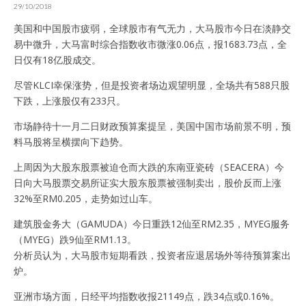
29/10/2018
美国和中国股市疲弱，全球股市有气无力，大马股市今日在淡静交
易中微升，大马富时综合指数收市微涨0.06点，报1683.73点，全
日仅有18亿股成交。
尽管KLCI幸保涨势，但是投资者场边观望明显，全场共有588只股
下跌，上涨股仅有233只。
市场静待十一月二日财政预算案提呈，美国中国市场前景不明，预
料马股将呈横摆向下趋势。
上周因为大股东股票被迫仓而大跌的东南亚瓷砖（SEACERA）今
日向大马股票交易所证实大股东股票被强制卖出，股价反而上涨
32%至RM0.205，走势如过山车。
建筑股金务大（GAMUDA）今日重跌12仙至RM2.35，MYEG服务
（MYEG）跌9仙至RM1.13。
分析员认为，大马股市短期看跌，投资者应退居场外等待预算案出
炉。
亚洲市场方面，日经平均指数收报21149点，跌34点或0.16%。