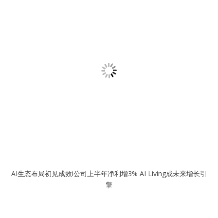
AI生态布局初见成效i公司上半年净利增3% AI Living成未来增长引
擎