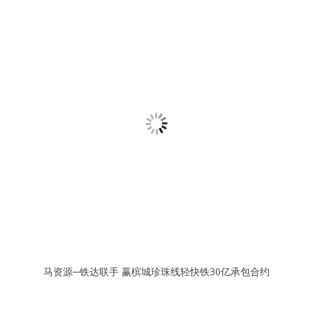
马资源─铁达联手 赢槟城珍珠线轻快铁30亿承包合约