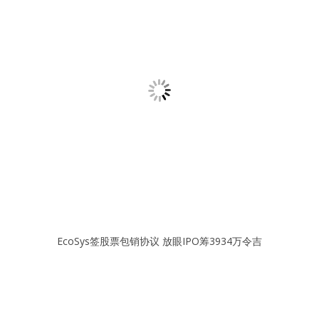
EcoSys签股票包销协议 放眼IPO筹3934万令吉