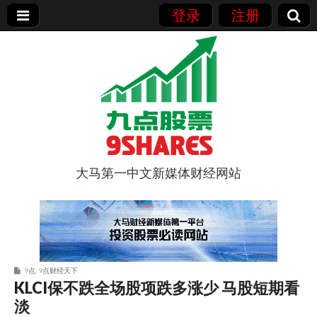
登录
注册
大马第一中文新媒体财经网站
9点股票
9点
,
9点财经天下
KLCI保不跌全场股项跌多涨少 马股短期看
淡