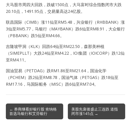
大马股市周四大回跌，跌破1500点，大马富时综合指数闭市大跌
20.10点，1491.95点，交易量高达24亿股。
联昌国际（CIMB）涨11仙至RM5.48，兴业银行（RHBBANK）涨
3仙至RM5.77，马银行（MAYBANK）跌6仙至RM8.91，大众银行
（PBBANK）跌5仙至RM4.66。
吉隆坡甲洞（KLK）回跌64仙至RM22.50，森那美种植
（SIMEPLLT）大跌24仙至RM4.22，IOI集团（IOICORP）跌12仙
至RM4.11。
国油贸易（PETDAG）跌RM1.86至RM21.64，国油化学
（PCHEM）跌2仙至RM8.78，国油气体（PETGAS）跌18仙至
RM17.16，马国际船务（MISC）跌6仙至RM7.04。
Post
← 券商继看好银行股 肯纳格
美股先衰後盛止三连跌 道指
首选马银行和艾芬银行
闭市涨145点 →
navigation