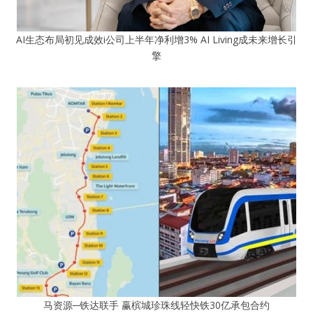
AI生态布局初见成效i公司上半年净利增3% AI Living成未来增长引
擎
马资源─铁达联手 赢槟城珍珠线轻快铁30亿承包合约