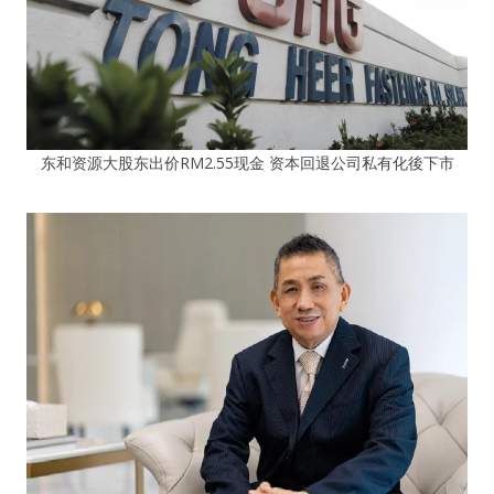
东和资源大股东出价RM2.55现金 资本回退公司私有化後下市