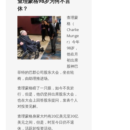
查理蒙格98岁为何不言
休？
查理蒙
格（
Charlie
Munge
r）今年
98岁，
他在月
初出席
股神巴
菲特的巴郡公司股东大会，坐在轮
椅，由助理推进场。
查理蒙格瞎了一只眼，如今不良於
行，但是，他仍坚持出席股东大会，
也在大会上回答股东提问，发表个人
对投资见解。
查理蒙格身家大约有20亿美元至30亿
美元之间，但是，时至今日仍不退
休，活跃於投资活动。