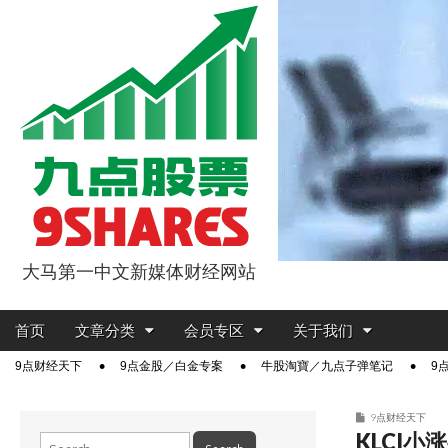
大马第一中文新媒体财经网站
9点股票
Main
Skip
首页
文章分类
会员专区
关于我们
menu
to
Sub
9点财经天下
9点金股／白金专案
牛股淘寶／九点子弹笔记
9
content
menu
9点财经天下
KLCI小
Search