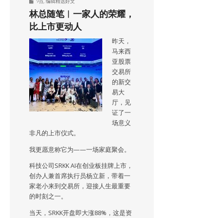
9点
,
编辑精选好文
林总随笔︱一家人的荣耀，
比上市更动人
昨天，
马来西
亚股票
交易所
的新交
易大
厅，见
证了一
场意义
非凡的上市仪式。
我更愿意称它为——一场家庭聚会。
科技公司SRKK AI在创业板挂牌上市，
创办人兼首席执行员杨立新，带着一
家老小来到交易所，迎接人生最重要
的时刻之一。
当天，SRKK开盘即大涨88%，这是资