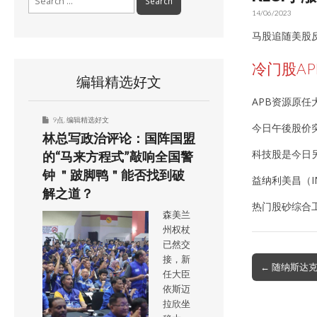
for:
14/06/2023
马股追随美股反
冷门股AP
编辑精选好文
APB资源原任
9点
,
编辑精选好文
今日午後股价
林总写政治评论：国阵国盟
科技股是今日
的“马来方程式”敲响全国警
钟 ＂跛脚鸭＂能否找到破
益纳利美昌（IN
解之道？
热门股砂综合工
森美兰
州权杖
已然交
接，新
Post
← 随纳斯达
任大臣
navigation
依斯迈
拉欣坐