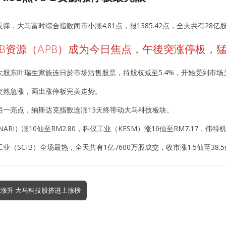
弹，大马富时综合指数闭市小涨4.81点，报1385.42点，全天共有28亿
B资源（APB）成为今日焦点，午後突涨停板，猛涨
大股东叶瑞生家族连日於市场沽售股票，持股权减至5.4%，开始受到市场
突然急涨，画出涨停板完美走势。
另一亮点，纳斯达克指数连涨13天终带动大马科技板块。
ARI）涨10仙至RM2.80，科仪工业（KESM）涨16仙至RM7.17，伟特机构
业（SCIB）全场最热，全天共有1亿7600万股成交，收市涨1.5仙至38
克涨升 大马科技股挤进上涨榜