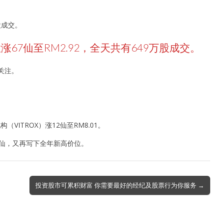
股成交。
67仙至RM2.92，全天共有649万股成交。
关注。
（VITROX）涨12仙至RM8.01。
.5仙，又再写下全年新高价位。
投资股市可累积财富 你需要最好的经纪及股票行为你服务 →