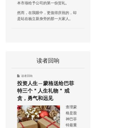
本市场给予公司的第一份贺礼。
然而，在我眼中，更值得庆祝的，却
是站在杨立新身旁的那一大家人。
读者回响
读者回响
投资人生 ─ 蒙格送给巴菲
特三个＂人生礼物＂ 戒
贪，勇气和远见
查理蒙
格是股
神巴菲
特最重