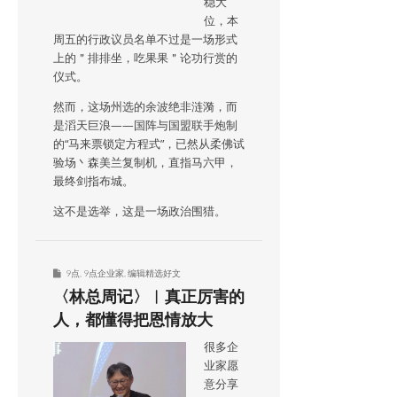
稳大
位，本
周五的行政议员名单不过是一场形式
上的＂排排坐，吃果果＂论功行赏的
仪式。
然而，这场州选的余波绝非涟漪，而
是滔天巨浪——国阵与国盟联手炮制
的“马来票锁定方程式”，已然从柔佛试
验场丶森美兰复制机，直指马六甲，
最终剑指布城。
这不是选举，这是一场政治围猎。
9点
,
9点企业家
,
编辑精选好文
〈林总周记〉︱真正厉害的
人，都懂得把恩情放大
很多企
业家愿
意分享