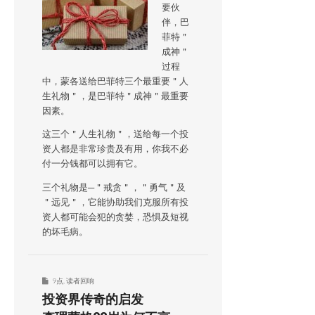
要伙
伴，巴
菲特＂
成神＂
过程
中，蒙各送给巴菲特三个最重要＂人
生礼物＂，是巴菲特＂成神＂最重要
因素。
这三个＂人生礼物＂，送给每一个投
资人都是非常珍贵及有用，你我不必
付一分钱都可以拥有它。
三个礼物是─＂戒贪＂，＂勇气＂及
＂远见＂，它能协助我们克服所有投
资人都可能会犯的贪婪，恐惧及短视
的坏毛病。
9点
,
读者回响
投资界传奇的启发