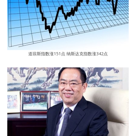
道琼斯指数涨151点 纳斯达克指数涨342点