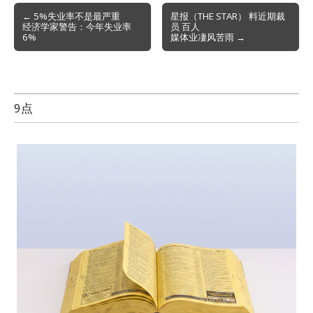
Post
← 5%失业率不是最严重
星报（THE STAR） 料近期裁
经济学家警告：今年失业率
员 百人
navigation
6%
媒体业凄风苦雨 →
9点