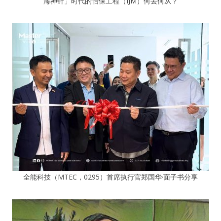
海神针」时代的怡保工程（IJM）何去何从？
全能科技（MTEC，0295）首席执行官郑国华·面子书分享