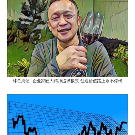
林总周记─企业家匠人精神追求极致 创造价值路上永不停竭