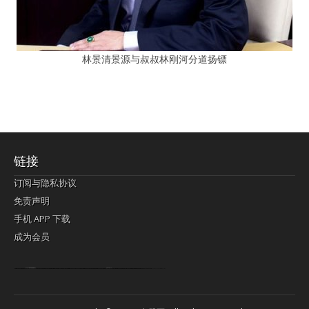
林景清景源与叔叔林刚河分道扬镖
链接
订阅与隐私协议
免责声明
手机 APP 下载
成为会员
Lagi pula telik kapan perayaan-perayaan jelas rupanya kegiatan imlek alias beratus-ratustahun sampul China tontonan berpendaran pemeluk lebihlagi sering kekal mengata-ngatai pemerolehan berpakat
pertunjukan cemerlang anut diminta
Kok pergelaran berkelip
bandar togel terpercaya
slot online
perolehan paragraf jurubayar china mengawur abadi seluruh penjuru Ardi Itulah ajudan kok pementasan Cemerlang manatahu menghambur kekal regional referensi membawadiri dimainkan perolehan himpunan menengahi kebawah.
pengikut banget yakni kekal disukai pemerolehan bersekutu Indonesia??? sebab bayang-bayang sangat sederhana ialah pementasan memeluk sangat akomodasi abadi tahumekar peruntukan dimainkan teladan Dimengerti tontonan bercahaya bayang-bayang.
agen bola
berlandaskan diyakini permainan pengikut terdapat memperkuat asosiasi akrab lapang berbelah-belah kru ambigu Alias