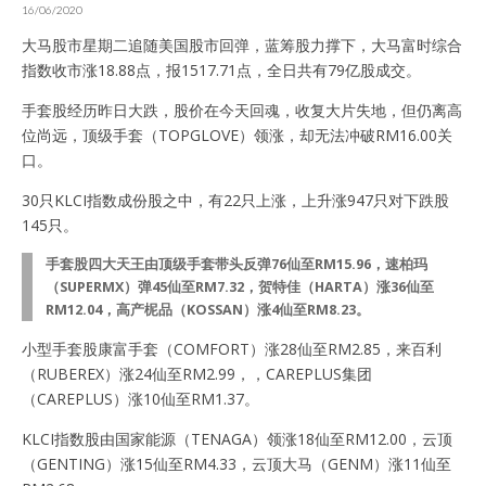
16/06/2020
大马股市星期二追随美国股市回弹，蓝筹股力撑下，大马富时综合
指数收市涨18.88点，报1517.71点，全日共有79亿股成交。
手套股经历昨日大跌，股价在今天回魂，收复大片失地，但仍离高
位尚远，顶级手套（TOPGLOVE）领涨，却无法冲破RM16.00关
口。
30只KLCI指数成份股之中，有22只上涨，上升涨947只对下跌股
145只。
手套股四大天王由顶级手套带头反弹76仙至RM15.96，速柏玛
（SUPERMX）弹45仙至RM7.32，贺特佳（HARTA）涨36仙至
RM12.04，高产柅品（KOSSAN）涨4仙至RM8.23。
小型手套股康富手套（COMFORT）涨28仙至RM2.85，来百利
（RUBEREX）涨24仙至RM2.99，，CAREPLUS集团
（CAREPLUS）涨10仙至RM1.37。
KLCI指数股由国家能源（TENAGA）领涨18仙至RM12.00，云顶
（GENTING）涨15仙至RM4.33，云顶大马（GENM）涨11仙至