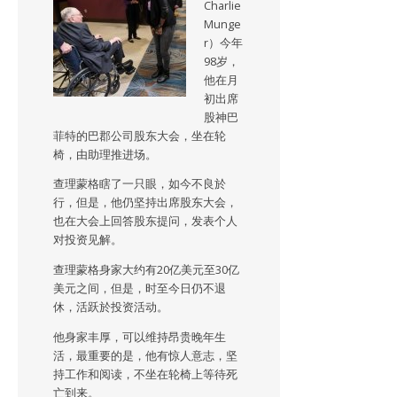
Charlie
Munge
r）今年
98岁，
他在月
初出席
股神巴
菲特的巴郡公司股东大会，坐在轮
椅，由助理推进场。
查理蒙格瞎了一只眼，如今不良於
行，但是，他仍坚持出席股东大会，
也在大会上回答股东提问，发表个人
对投资见解。
查理蒙格身家大约有20亿美元至30亿
美元之间，但是，时至今日仍不退
休，活跃於投资活动。
他身家丰厚，可以维持昂贵晚年生
活，最重要的是，他有惊人意志，坚
持工作和阅读，不坐在轮椅上等待死
亡到来。