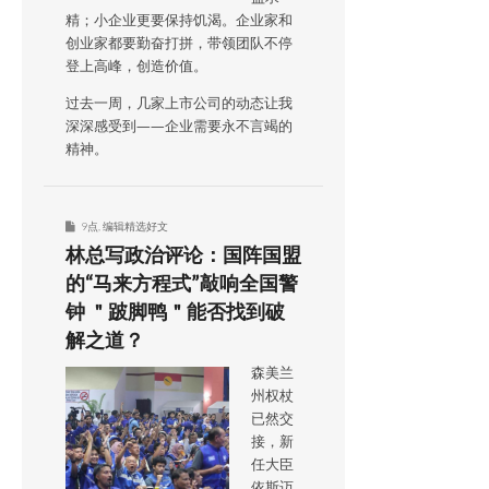
精；小企业更要保持饥渴。企业家和
创业家都要勤奋打拼，带领团队不停
登上高峰，创造价值。
过去一周，几家上市公司的动态让我
深深感受到——企业需要永不言竭的
精神。
9点
,
编辑精选好文
林总写政治评论：国阵国盟
的“马来方程式”敲响全国警
钟 ＂跛脚鸭＂能否找到破
解之道？
森美兰
州权杖
已然交
接，新
任大臣
依斯迈