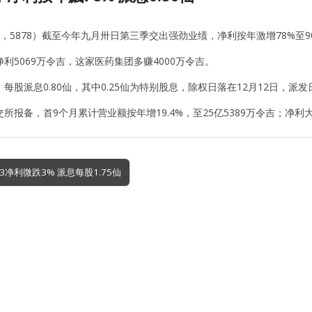
J，5878）截至今年九月卅日第三季交出强劲业绩，净利按年激增78%至9
利5069万令吉，这家医药集团多赚4000万令吉。
每股派息0.80仙，其中0.25仙为特别股息，除权日落在12月12日，派发
所报备，首9个月累计营业额按年增19.4%，至25亿5389万令吉；净利大增
3净利微跌3% 派息每股1.75仙