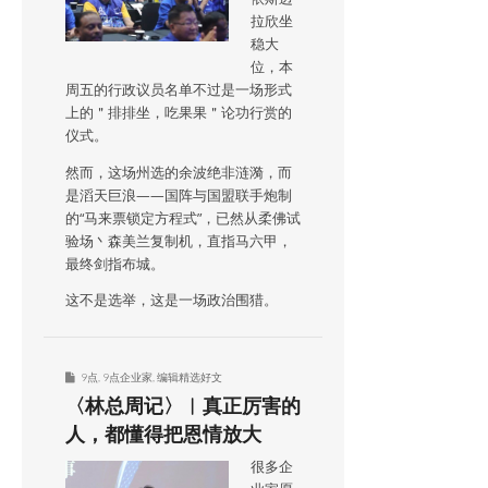
拉欣坐
稳大
位，本
周五的行政议员名单不过是一场形式
上的＂排排坐，吃果果＂论功行赏的
仪式。
然而，这场州选的余波绝非涟漪，而
是滔天巨浪——国阵与国盟联手炮制
的“马来票锁定方程式”，已然从柔佛试
验场丶森美兰复制机，直指马六甲，
最终剑指布城。
这不是选举，这是一场政治围猎。
9点
,
9点企业家
,
编辑精选好文
〈林总周记〉︱真正厉害的
人，都懂得把恩情放大
很多企