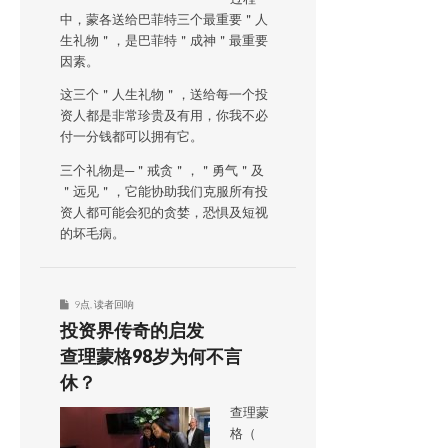
中，蒙各送给巴菲特三个最重要＂人
生礼物＂，是巴菲特＂成神＂最重要
因素。
这三个＂人生礼物＂，送给每一个投
资人都是非常珍贵及有用，你我不必
付一分钱都可以拥有它。
三个礼物是─＂戒贪＂，＂勇气＂及
＂远见＂，它能协助我们克服所有投
资人都可能会犯的贪婪，恐惧及短视
的坏毛病。
9点
,
读者回响
投资界传奇的启发
查理蒙格98岁为何不言
休？
查理蒙
格（