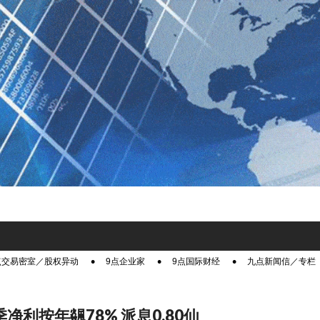
点交易密室／股权异动
9点企业家
9点国际财经
九点新闻信／专栏
季净利按年飊78% 派息0.80仙