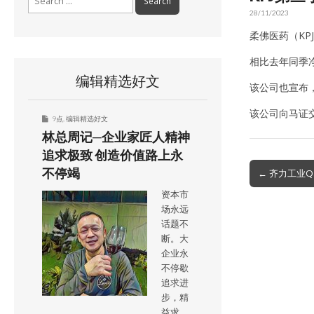
for:
28/11/2023
柔佛医药（KP
相比去年同季净
编辑精选好文
该公司也宣布，
该公司向马证交
9点
,
编辑精选好文
林总周记─企业家匠人精神
追求极致 创造价值路上永
Post
不停竭
← 齐力工业Q
navigation
资本市
场永远
话题不
断。大
企业永
不停歇
追求进
步，精
益求