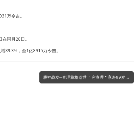
031万令吉。
日在同月28日。
89.3%，至1亿8915万令吉。
股神战友─查理蒙格逝世 ＂穷查理＂享寿99岁 →