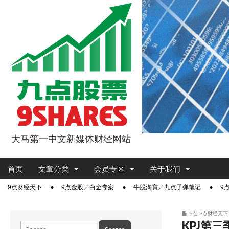
大马第一中文新媒体财经网站
9点股票
Main
Skip
首页
文章分类
会员专区
关于我们
menu
to
Sub
9点财经天下
9点金股／白金专案
牛股淘寶／九点子弹笔记
9
content
menu
9点
,
9点财经天下
KPJ第三
Search