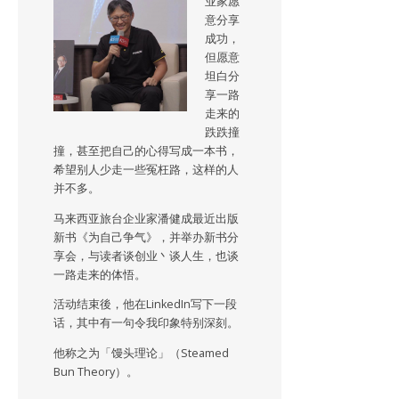
业家愿
意分享
成功，
但愿意
坦白分
享一路
走来的
跌跌撞
撞，甚至把自己的心得写成一本书，
希望别人少走一些冤枉路，这样的人
并不多。
马来西亚旅台企业家潘健成最近出版
新书《为自己争气》，并举办新书分
享会，与读者谈创业丶谈人生，也谈
一路走来的体悟。
活动结束後，他在LinkedIn写下一段
话，其中有一句令我印象特别深刻。
他称之为「馒头理论」（Steamed
Bun Theory）。