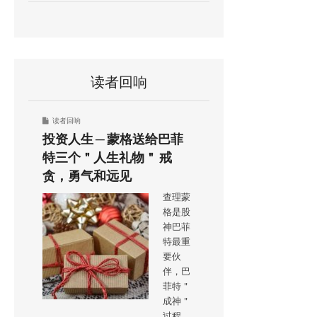
读者回响
读者回响
投资人生 ─ 蒙格送给巴菲
特三个＂人生礼物＂ 戒
贪，勇气和远见
查理蒙
格是股
神巴菲
特最重
要伙
伴，巴
菲特＂
成神＂
过程