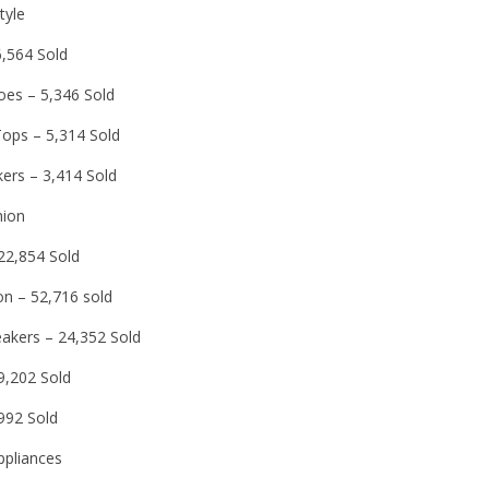
tyle
6,564 Sold
oes – 5,346 Sold
Tops – 5,314 Sold
kers – 3,414 Sold
ion
122,854 Sold
on – 52,716 sold
akers – 24,352 Sold
9,202 Sold
,992 Sold
pliances