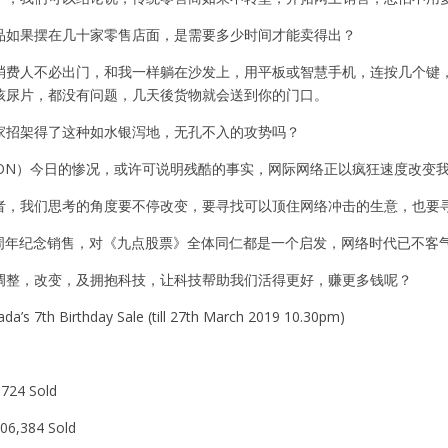
品如果摆在几十家零售店面，是需要多少时间才能卖得出？
消费人不必出门，和我一样躺在沙发上，用平板或智慧手机，连按几个键
孩尿片，都没有问题，几天後货物就会送到你的门口。
家招架得了这种如水银泻地，无孔不入的攻势吗？
KSON）今日的惨况，或许可说明残酷的事实，网际网络正以疯狂速度改变
者，我们思考的角度要不停改变，要寻找可以顶住网络冲击的生意，也要
的七周年纪念销售，对《九点股票》全体同仁都是一个启发，网络时代已不客
调整，改变，及拥抱科技，让科技帮助我们活得更好，赚更多钱呢？
da’s 7th Birthday Sale (till 27th March 2019 10.30pm)
,724 Sold
106,384 Sold