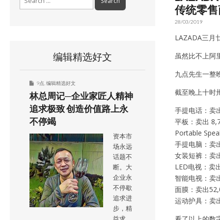
for:
传统零售
28/03/2019
LAZADA
编辑精选好文
虽然比不上阿
九点先生一整
9点
,
编辑精选好文
截至晚上十时
林总周记─企业家匠人精神
追求极致 创造价值路上永
手提电话：卖出 
不停竭
平板：卖出 8,7
Portable Sp
资本市
手提电脑：卖出7
场永远
女装短裤：卖出 
话题不
LED电视：卖出
断。大
智能电视：卖出2
企业永
不停歇
面膜：卖出52,
追求进
运动护具：卖出1
步，精
看了以上的数
益求