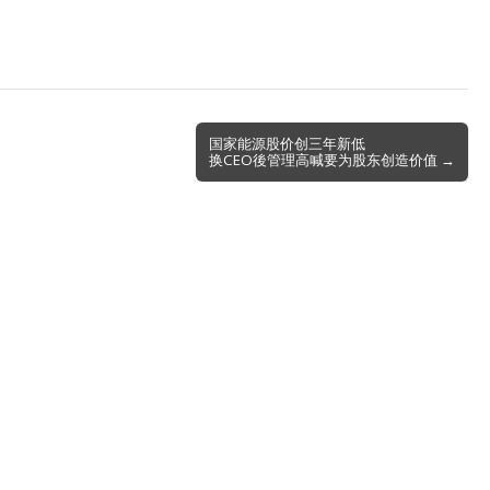
国家能源股价创三年新低
换CEO後管理高喊要为股东创造价值 →