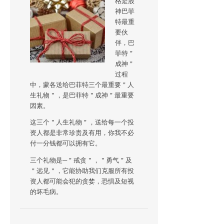
格是股
神巴菲
特最重
要伙
伴，巴
菲特＂
成神＂
过程
中，蒙各送给巴菲特三个最重要＂人
生礼物＂，是巴菲特＂成神＂最重要
因素。
这三个＂人生礼物＂，送给每一个投
资人都是非常珍贵及有用，你我不必
付一分钱都可以拥有它。
三个礼物是─＂戒贪＂，＂勇气＂及
＂远见＂，它能协助我们克服所有投
资人都可能会犯的贪婪，恐惧及短视
的坏毛病。