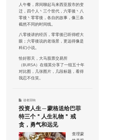
人午餐，席间聊起马来西亚股市的变
迁，四个人丶三个世代，六零後丶八
零後丶零零後，各自的故事，像三条
截然不同的时间线。
八零後讲的经历，零零後已听得瞪大
眼；六零後说的老场景，更远得像是
科幻小说。
恰好那天，大马股票交易所
（BURSA）在领英分享了一组五十年
对比图，几张图片，几段标题，看得
我忍不住笑。
读者回响
投资人生 ─ 蒙格送给巴菲
特三个＂人生礼物＂ 戒
贪，勇气和远见
查理蒙