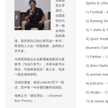
业家愿
Sports & Lifes
意分享
成功，
1) Football – 
但愿意
坦白分
2) Running Sh
享一路
3) T-shirts & 
走来的
跌跌撞
4) Sport Snea
撞，甚至把自己的心得写成一本书，
希望别人少走一些冤枉路，这样的人
Women’s Fash
并不多。
1) Panties – 
马来西亚旅台企业家潘健成最近出版
新书《为自己争气》，并举办新书分
2) dress fashi
享会，与读者谈创业丶谈人生，也谈
3) women Sne
一路走来的体悟。
活动结束後，他在LinkedIn写下一段
4) bottoms – 
话，其中有一句令我印象特别深刻。
5) Hinabs – 7
他称之为「馒头理论」（Steamed
Bun Theory）。
TV & Home Ap