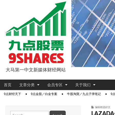
大马第一中文新媒体财经网站
9点股票
Main
Skip
首页
文章分类
会员专区
关于我们
menu
to
Sub
9点财经天下
9点金股／白金专案
牛股淘寶／九点子弹笔记
9
content
menu
编辑精选好文
LAZA
Search