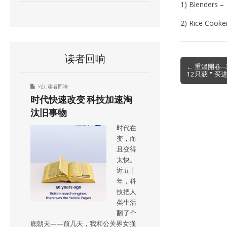
1) Blenders –
2) Rice Cooke
读者回响
Post
← 重溫開卷
12只获＂买
navigation
9点
,
读者回响
时代快速改变 科技加速淘
汰旧事物
时代在
变，而
且变得
太快。
近五十
年，科
技把人
类生活
翻了个
底朝天——前几天，我和公关界女强