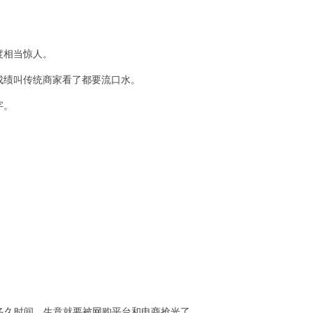
度相当惊人。
成绩叫传统商家看了都要流口水。
字。
多久时间，生意就要被网购平台和电商抢光了。