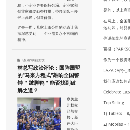
精；小企业更要保持饥渴。企业家和
是的，以上商
创业家都要勤奋打拼，带领团队不停
登上高峰，创造价值。
在网上，全国
运动装，到婴
过去一周，几家上市公司的动态让我
深深感受到——企业需要永不言竭的
你说传统的商
精神。
百盛（PAR
作为一个投资
9点
,
编辑精选好文
林总写政治评论：国阵国盟
LAZADA
的“马来方程式”敲响全国警
我们应该如何
钟 ＂跛脚鸭＂能否找到破
解之道？
Celebrate Laza
森美兰
Top Selling
州权杖
已然交
1) Tablets – 8
接，新
任大臣
2) Mobiles – 
依斯迈