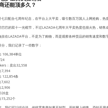
商还能顶多久？
三月廿七日配合七周年纪念，在平台上大平卖，吸引数百万国人上网抢购，热
里巴巴的双十一光棍节，不过LAZADA七周年大平卖热度也很火热，销售
晚挂在LAZADA平台，不是为了购物，而是观察各种货品的销售速度和数
卅分，我们记录了一些数字：
106,384单位
24
eakers：卖出32,558
,394
122,854条
7,602
,906
026盒
5,252个
字，我们可以结论说，传统零售商如果不转型，开拓网上销售，恐怕不用