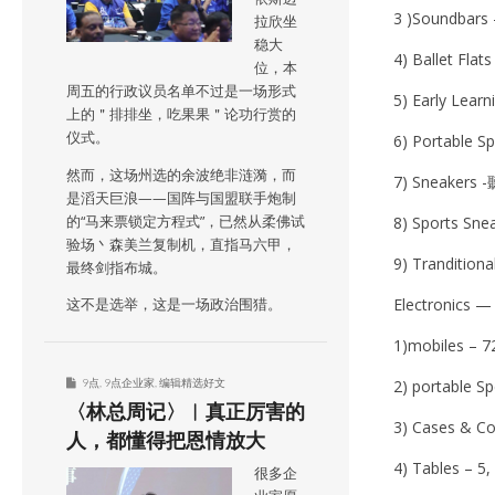
3 )Soundbars 
拉欣坐
稳大
4) Ballet Flat
位，本
周五的行政议员名单不过是一场形式
5) Early Learn
上的＂排排坐，吃果果＂论功行赏的
仪式。
6) Portable S
然而，这场州选的余波绝非涟漪，而
7) Sneakers -
是滔天巨浪——国阵与国盟联手炮制
的“马来票锁定方程式”，已然从柔佛试
8) Sports Sne
验场丶森美兰复制机，直指马六甲，
9) Tranditiona
最终剑指布城。
Electronics —
这不是选举，这是一场政治围猎。
1)mobiles – 7
9点
,
9点企业家
,
编辑精选好文
2) portable S
〈林总周记〉︱真正厉害的
3) Cases & Co
人，都懂得把恩情放大
4) Tables – 5,
很多企