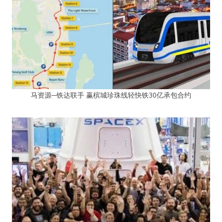
马资源─铁达联手 赢槟城珍珠线轻快铁30亿承包合约