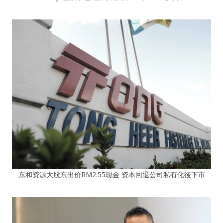
东和资源大股东出价RM2.55现金 资本回退公司私有化後下市