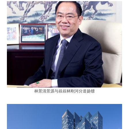
林景清景源与叔叔林刚河分道扬镖