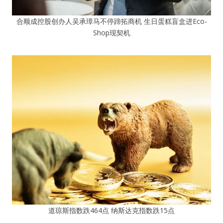
合顺成控股创办人吴承璋马不停蹄拓商机 生日蛋糕盲盒进Eco-
Shop现契机
道琼斯指数跌464点 纳斯达克指数跌15点