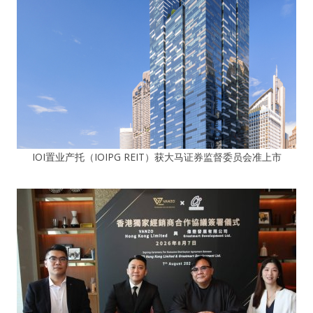
IOI置业产托（IOIPG REIT）获大马证券监督委员会准上市