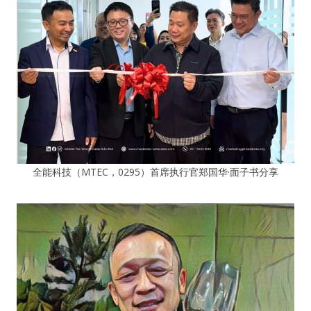
全能科技（MTEC，0295）首席执行官郑国华·面子书分享