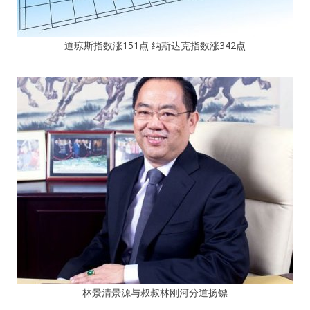
道琼斯指数涨151点 纳斯达克指数涨342点
林景清景源与叔叔林刚河分道扬镖