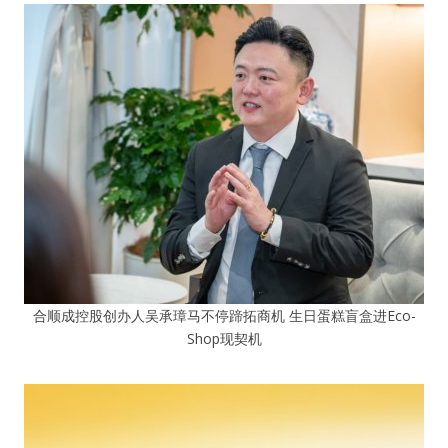
合顺成控股创办人吴承璋马不停蹄拓商机 生日蛋糕盲盒进Eco-
Shop现契机