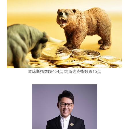
道琼斯指数跌464点 纳斯达克指数跌15点