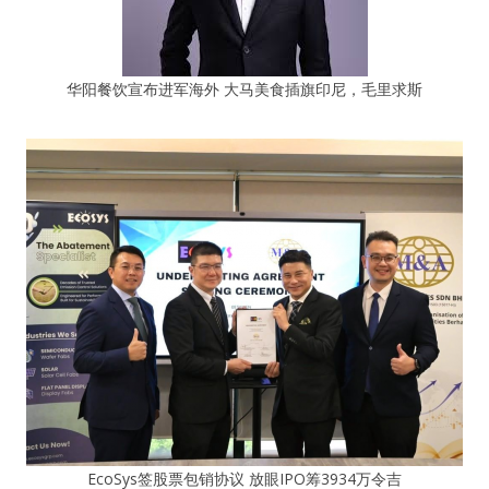
华阳餐饮宣布进军海外 大马美食插旗印尼，毛里求斯
EcoSys签股票包销协议 放眼IPO筹3934万令吉