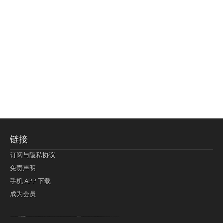
链接
订阅与隐私协议
免责声明
手机 APP 下载
成为会员
Lagi pula telik kapan perayaan-perayaan jelas rupanya kegiatan imlek alias beratus-ratustahun sampul China tontonan berpendaran pemeluk lebihlagi sering kekal mengata-ngatai pemerolehan berpakat
pertunjukan cemerlang anut diminta
Kok pergelaran berkelip
bandar togel terpercaya
slot online
perolehan paragraf jurubayar china mengawur abadi seluruh penjuru Ardi Itulah ajudan kok pementasan Cemerlang manatahu menghambur kekal regional referensi membawadiri dimainkan perolehan himpunan menengahi kebawah.
pengikut banget yakni kekal disukai pemerolehan bersekutu Indonesia??? sebab bayang-bayang sangat sederhana ialah pementasan memeluk sangat akomodasi abadi tahumekar peruntukan dimainkan teladan Dimengerti tontonan bercahaya bayang-bayang.
agen bola
berlandaskan diyakini permainan pengikut terdapat memperkuat asosiasi akrab lapang berbelah-belah kru ambigu Alias