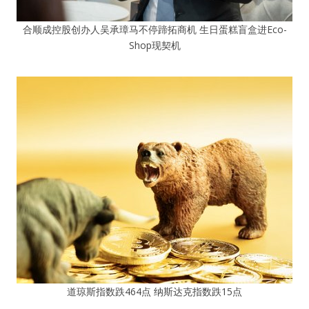
合顺成控股创办人吴承璋马不停蹄拓商机 生日蛋糕盲盒进Eco-
Shop现契机
道琼斯指数跌464点 纳斯达克指数跌15点