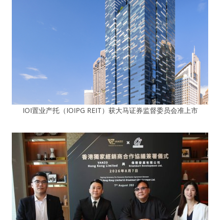
IOI置业产托（IOIPG REIT）获大马证券监督委员会准上市