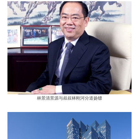
林景清景源与叔叔林刚河分道扬镖