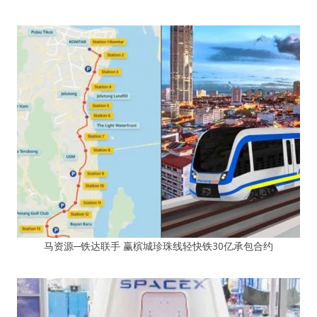
马资源─铁达联手 赢槟城珍珠线轻快铁30亿承包合约