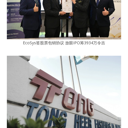
EcoSys签股票包销协议 放眼IPO筹3934万令吉