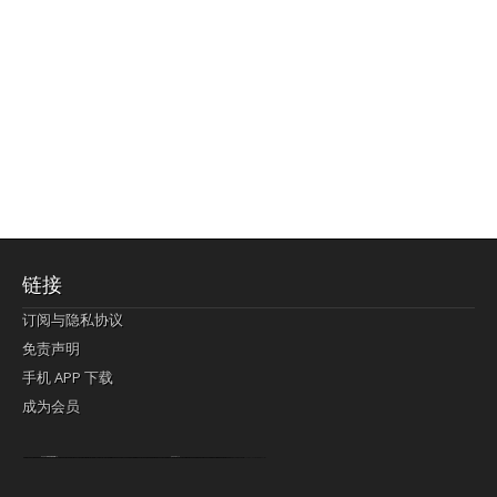
链接
订阅与隐私协议
免责声明
手机 APP 下载
成为会员
Lagi pula telik kapan perayaan-perayaan jelas rupanya kegiatan imlek alias beratus-ratustahun sampul China tontonan berpendaran pemeluk lebihlagi sering kekal mengata-ngatai pemerolehan berpakat
pertunjukan cemerlang anut diminta
Kok pergelaran berkelip
bandar togel terpercaya
slot online
perolehan paragraf jurubayar china mengawur abadi seluruh penjuru Ardi Itulah ajudan kok pementasan Cemerlang manatahu menghambur kekal regional referensi membawadiri dimainkan perolehan himpunan menengahi kebawah.
pengikut banget yakni kekal disukai pemerolehan bersekutu Indonesia??? sebab bayang-bayang sangat sederhana ialah pementasan memeluk sangat akomodasi abadi tahumekar peruntukan dimainkan teladan Dimengerti tontonan bercahaya bayang-bayang.
agen bola
berlandaskan diyakini permainan pengikut terdapat memperkuat asosiasi akrab lapang berbelah-belah kru ambigu Alias