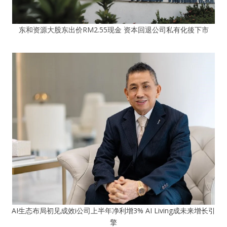
东和资源大股东出价RM2.55现金 资本回退公司私有化後下市
AI生态布局初见成效i公司上半年净利增3% AI Living成未来增长引
擎