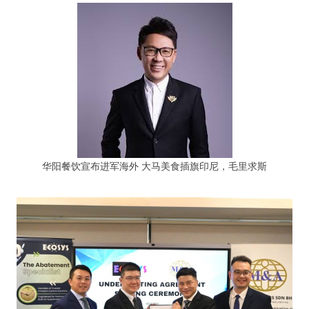
华阳餐饮宣布进军海外 大马美食插旗印尼，毛里求斯